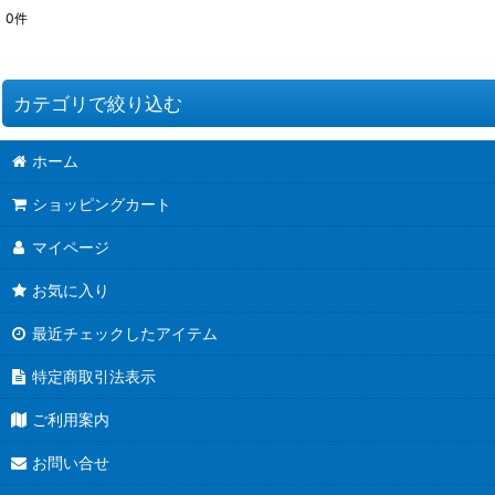
0
件
表示数
:
並び順
:
カテゴリで絞り込む
ホーム
コラボ企画 (全商品)
ショッピングカート
講師キット
マイページ
コラボキット
お気に入り
店長レシピ
最近チェックしたアイテム
完成品
特定商取引法表示
ご利用案内
お問い合せ