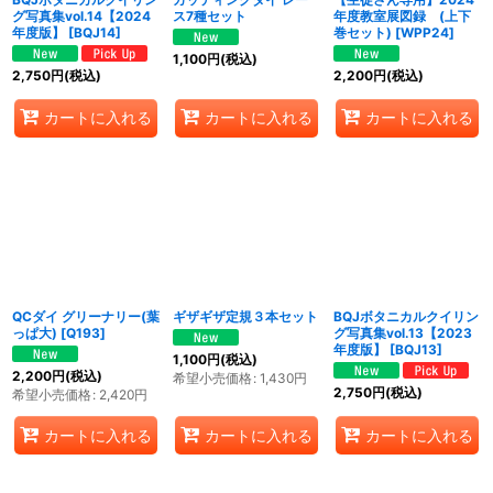
グ写真集vol.14【2024
ス7種セット
年度教室展図録 (上下
年度版】
[
BQJ14
]
巻セット)
[
WPP24
]
1,100
円
(税込)
2,750
円
(税込)
2,200
円
(税込)
カートに入れる
カートに入れる
カートに入れる
QCダイ グリーナリー(葉
ギザギザ定規３本セット
BQJボタニカルクイリン
っぱ大)
[
Q193
]
グ写真集vol.13【2023
年度版】
[
BQJ13
]
1,100
円
(税込)
2,200
円
(税込)
希望小売価格
:
1,430
円
2,750
円
(税込)
希望小売価格
:
2,420
円
カートに入れる
カートに入れる
カートに入れる