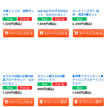
★桜とメジロ 材料キッ
ねむねむ午の子2026キ
カッティングダイ 花
ト★
ット なかたにもとこ
弁・花芯4種セット
1,320
円
(税込)
1,650
円
(税込)
2,200
円
(税込)
カートに入れる
カートに入れる
カートに入れる
キラキラ&揺れる雪の結
★ラシャ紙★3mm幅
●四季フラワーキット●
晶ブローチキット なか
プチミックス
クイリングスタートブッ
たにもとこ
クより
660
円
(税込)
1,320
円
(税込)
1,540
円
(税込)
オプション選択
オプション選択
カートに入れる