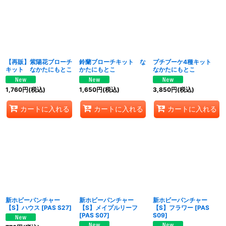
【再販】紫陽花ブローチ
鈴蘭ブローチキット な
プチブーケ4種キット
キット なかたにもとこ
かたにもとこ
なかたにもとこ
1,760
円
(税込)
1,650
円
(税込)
3,850
円
(税込)
カートに入れる
カートに入れる
カートに入れる
新ホビーパンチャー
新ホビーパンチャー
新ホビーパンチャー
【S】ハウス
[
PAS S27
]
【S】メイプルリーフ
【S】フラワー
[
PAS
[
PAS S07
]
S09
]