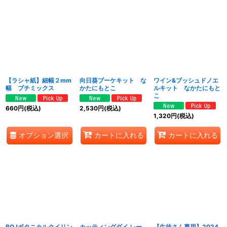
【ラシャ紙】細幅２mm
向日葵ブーケキット な
ワイン&ブッシュドノエ
幅 プチミックス
かたにもとこ
ルキット なかたにもと
こ
660
円
(税込)
2,530
円
(税込)
1,320
円
(税込)
オプション選択
カートに入れる
カートに入れる
BQJボタニカルクイリン
カッティングダイ レー
【生徒さん専用】2024