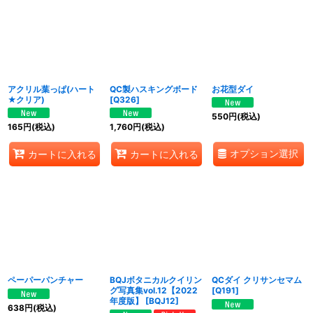
アクリル葉っぱ(ハート
QC製ハスキングボード
お花型ダイ
★クリア)
[
Q326
]
550
円
(税込)
165
円
(税込)
1,760
円
(税込)
オプション選択
カートに入れる
カートに入れる
ペーパーパンチャー
BQJボタニカルクイリン
QCダイ クリサンセマム
グ写真集vol.12【2022
[
Q191
]
年度版】
[
BQJ12
]
638
円
(税込)