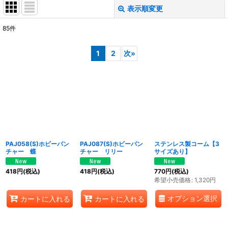
表示順変更
閉じる
85
件
表示数
:
1
2
次
»
並び順
:
絞り込む
PAJ058(S)ホビーパン
PAJ087(S)ホビーパン
ステンレス製コーム【3
チャー 蝶
チャー リリー
サイズあり】
418
円
(税込)
418
円
(税込)
770
円
(税込)
希望小売価格
:
1,320
円
オプション選択
カートに入れる
カートに入れる