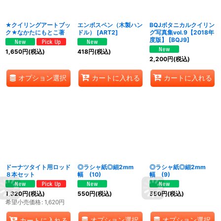
★クイリングアートブッ
エンボスペン（木製ハン
BQJボタニカルクイリン
ク★なかたにもとこ著
ドル）
[
ART2
]
グ写真集vol.9【2018年
度版】
[
BQJ9
]
1,650
円
(税込)
418
円
(税込)
2,200
円
(税込)
オプション選択
カートに入れる
カートに入れる
ドーナツタイト用ロッド
◎ラシャ紙◎細2mm
◎ラシャ紙◎細2mm
８本セット
幅 (10)
幅 (9)
1,320
円
(税込)
550
円
(税込)
550
円
(税込)
希望小売価格
:
1,620
円
オプション選択
オプション選択
カートに入れる