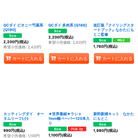
QCダイ ピオニー芍薬系
QCダイ 多肉系
[
Q188
]
改訂版『クイリングスタ
[
Q190
]
ートブック』なかたにも
とこ監修
2,200
円
(税込)
2,200
円
(税込)
希望小売価格
:
2,420
円
1,760
円
(税込)
希望小売価格
:
2,420
円
カートに入れる
カートに入れる
カートに入れる
カッティングダイ オー
★世界最細★ラシャ
新郎新婦キット なかた
タムリーフ(小)
1mm幅ペーパー120本入
にもとこ
り
990
円
(税込)
1,980
円
(税込)
1,100
円
(税込)
希望小売価格
:
1,100
円