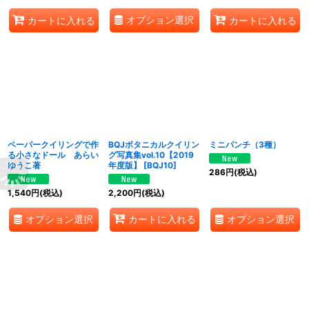
オプション選択
カートに入れる
カートに入れる
ペーパークイリングで作
BQJボタニカルクイリン
ミニパンチ（3種）
る小さなドール あらい
グ写真集vol.10【2019
ゆうこ著
年度版】
[
BQJ10
]
286
円
(税込)
1,540
円
(税込)
2,200
円
(税込)
オプション選択
オプション選択
カートに入れる