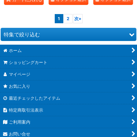
1
2
次
»
特集で絞り込む
ホーム
お道具類
ショッピングカート
クイリングキット
マイページ
ペーパー類
お気に入り
クイリング本
最近チェックしたアイテム
●ウエディング●
特定商取引法表示
★クリスマス特集★
ご利用案内
夏特集 だって夏だもん！
お問い合せ