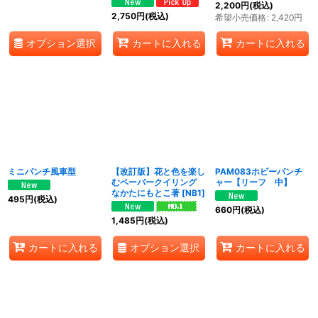
2,200
円
(税込)
2,750
円
(税込)
希望小売価格
:
2,420
円
オプション選択
カートに入れる
カートに入れる
ミニパンチ風車型
【改訂版】花と色を楽し
PAM083ホビーパンチ
むペーパークイリング
ャー【リーフ 中】
なかたにもとこ著
[
NB1
]
495
円
(税込)
660
円
(税込)
1,485
円
(税込)
オプション選択
カートに入れる
カートに入れる