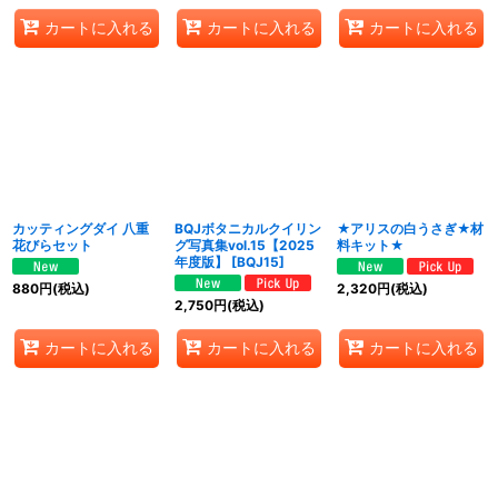
カートに入れる
カートに入れる
カートに入れる
カッティングダイ 八重
BQJボタニカルクイリン
★アリスの白うさぎ★材
花びらセット
グ写真集vol.15【2025
料キット★
年度版】
[
BQJ15
]
880
円
(税込)
2,320
円
(税込)
2,750
円
(税込)
カートに入れる
カートに入れる
カートに入れる