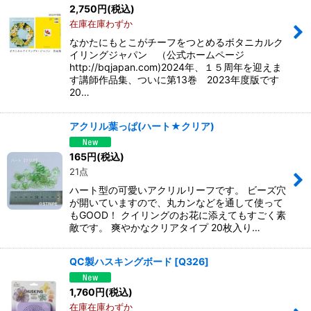
2,750
円
(税込)
在庫在庫わずか
なかたにもとこがチーフをつとめるボタニカルク
イリングジャパン （公式ホームページ
http://bqjapan.com)2024年、１５周年を迎えま
す講師作品集、ついに第13巻 2023年度版です
20…
アクリル葉っぱ(ハート★クリア)
165
円
(税込)
21点
ハート型の可愛いアクリルリーフです。 ビーズ穴
が開いていますので、丸カンなどを通して使って
もGOOD！ クイリングのお花に添えてもすごく素
敵です。 爽やかなクリアタイプ 20枚入り…
QC製ハスキングボード
[
Q326
]
1,760
円
(税込)
在庫在庫わずか