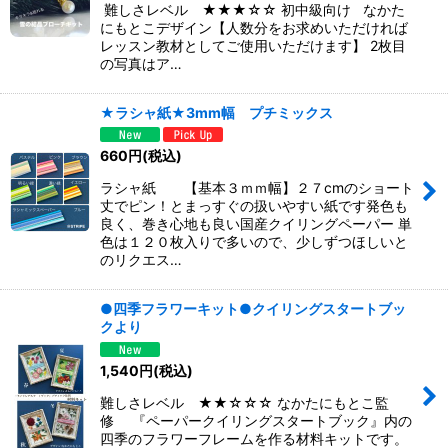
難しさレベル ★★★☆☆ 初中級向け なかた
にもとこデザイン【人数分をお求めいただければ
レッスン教材としてご使用いただけます】 2枚目
の写真はア…
★ラシャ紙★3mm幅 プチミックス
660
円
(税込)
ラシャ紙 【基本３ｍｍ幅】２７cmのショート
丈でピン！とまっすぐの扱いやすい紙です発色も
良く、巻き心地も良い国産クイリングペーパー 単
色は１２０枚入りで多いので、少しずつほしいと
のリクエス…
●四季フラワーキット●クイリングスタートブッ
クより
1,540
円
(税込)
難しさレベル ★★☆☆☆ なかたにもとこ監
修 『ペーパークイリングスタートブック』内の
四季のフラワーフレームを作る材料キットです。