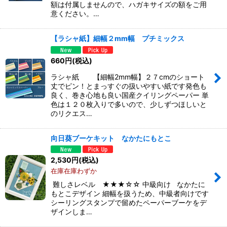
額は付属しませんので、ハガキサイズの額をご用
意ください。…
【ラシャ紙】細幅２mm幅 プチミックス
660
円
(税込)
ラシャ紙 【細幅2mm幅】２７cmのショート
丈でピン！とまっすぐの扱いやすい紙です発色も
良く、巻き心地も良い国産クイリングペーパー 単
色は１２０枚入りで多いので、少しずつほしいと
のリクエス…
向日葵ブーケキット なかたにもとこ
2,530
円
(税込)
在庫在庫わずか
難しさレベル ★★★☆☆ 中級向け なかたに
もとこデザイン 細幅を扱うため、中級者向けです
シーリングスタンプで留めたペーパーブーケをデ
ザインしま…