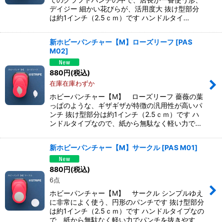
デイジー 細かい花びらが、活用度大 抜け型部分
は約1インチ（2.5ｃｍ）です ハンドルタイ…
新ホビーパンチャー【M】ローズリーフ
[
PAS
M02
]
880
円
(税込)
在庫在庫わずか
ホビーパンチャー【M】 ローズリーフ 薔薇の葉
っぱのような、ギザギザが特徴の汎用性が高いパ
ンチ 抜け型部分は約1インチ（2.5ｃｍ）です ハ
ンドルタイプなので、紙から無駄なく軽い力で…
新ホビーパンチャー【M】サークル
[
PAS M01
]
880
円
(税込)
6点
ホビーパンチャー【M】 サークル シンプルゆえ
に非常によく使う、円形のパンチです 抜け型部分
は約1インチ（2.5ｃｍ）です ハンドルタイプなの
で、紙から無駄なく軽い力でパンチを抜きやす