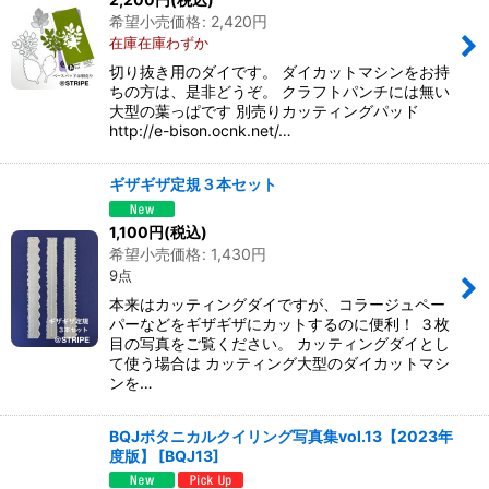
希望小売価格
:
2,420
円
在庫在庫わずか
切り抜き用のダイです。 ダイカットマシンをお持
ちの方は、是非どうぞ。 クラフトパンチには無い
大型の葉っぱです 別売りカッティングパッド
http://e-bison.ocnk.net/…
ギザギザ定規３本セット
1,100
円
(税込)
希望小売価格
:
1,430
円
9点
本来はカッティングダイですが、コラージュペー
パーなどをギザギザにカットするのに便利！ ３枚
目の写真をご覧ください。 カッティングダイとし
て使う場合は カッティング大型のダイカットマシ
ンを…
BQJボタニカルクイリング写真集vol.13【2023年
度版】
[
BQJ13
]