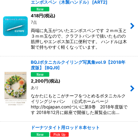
エンボスペン（木製ハンドル）
[
ART2
]
418
円
(税込)
7点
両端に丸玉がついたエンボスペンです ２ｍｍ玉と
３ｍｍ玉なので、クラフトパンチで抜いたものの
筋押しやエンボス加工に便利です。 ハンドルは木
製で持ちやすく軽くなっています。
BQJボタニカルクイリング写真集vol.9【2018年
度版】
[
BQJ9
]
2,200
円
(税込)
あり
なかたにもとこがチーフをつとめるボタニカルク
イリングジャパン （公式ホームページ
http://bqjapan.com)ついに第9巻 2018年度版で
す 2018年12月に銀座で開催した展覧会に出…
ドーナツタイト用ロッド８本セット