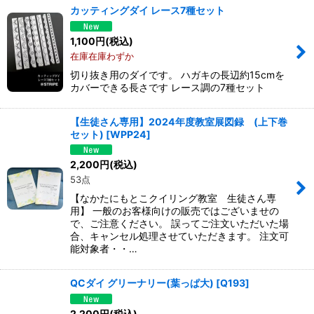
カッティングダイ レース7種セット
1,100
円
(税込)
在庫在庫わずか
切り抜き用のダイです。 ハガキの長辺約15cmを
カバーできる長さです レース調の7種セット
【生徒さん専用】2024年度教室展図録 (上下巻
セット)
[
WPP24
]
2,200
円
(税込)
53点
【なかたにもとこクイリング教室 生徒さん専
用】 一般のお客様向けの販売ではございませの
で、ご注意ください。 誤ってご注文いただいた場
合、キャンセル処理させていただきます。 注文可
能対象者・・…
QCダイ グリーナリー(葉っぱ大)
[
Q193
]
2,200
円
(税込)