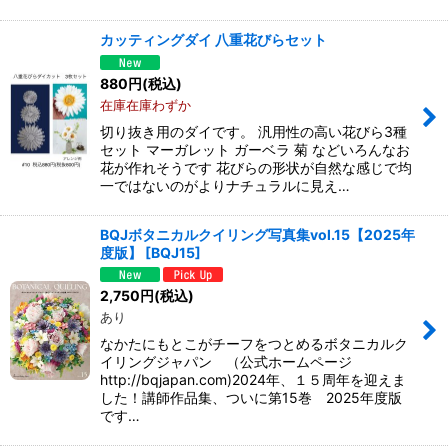
カッティングダイ 八重花びらセット
880
円
(税込)
在庫在庫わずか
切り抜き用のダイです。 汎用性の高い花びら3種
セット マーガレット ガーベラ 菊 などいろんなお
花が作れそうです 花びらの形状が自然な感じで均
一ではないのがよりナチュラルに見え…
BQJボタニカルクイリング写真集vol.15【2025年
度版】
[
BQJ15
]
2,750
円
(税込)
あり
なかたにもとこがチーフをつとめるボタニカルク
イリングジャパン （公式ホームページ
http://bqjapan.com)2024年、１５周年を迎えま
した！講師作品集、ついに第15巻 2025年度版
です…