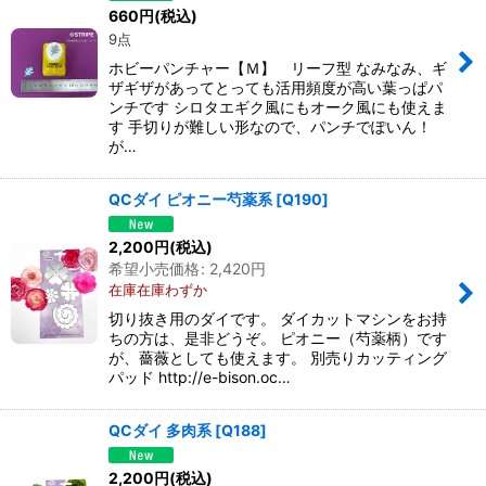
660
円
(税込)
9点
ホビーパンチャー【Ｍ】 リーフ型 なみなみ、ギ
ザギザがあってとっても活用頻度が高い葉っぱパ
ンチです シロタエギク風にもオーク風にも使えま
す 手切りが難しい形なので、パンチでぽいん！
が…
QCダイ ピオニー芍薬系
[
Q190
]
2,200
円
(税込)
希望小売価格
:
2,420
円
在庫在庫わずか
切り抜き用のダイです。 ダイカットマシンをお持
ちの方は、是非どうぞ。 ピオニー（芍薬柄）です
が、薔薇としても使えます。 別売りカッティング
パッド http://e-bison.oc…
QCダイ 多肉系
[
Q188
]
2,200
円
(税込)