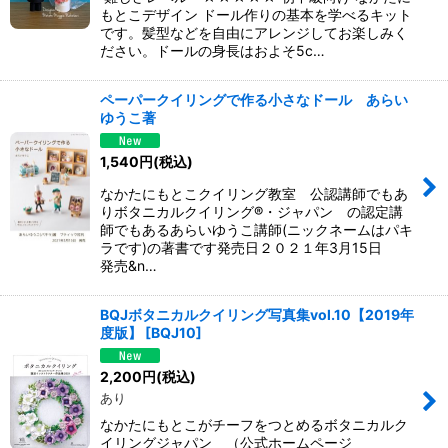
もとこデザイン ドール作りの基本を学べるキット
です。髪型などを自由にアレンジしてお楽しみく
ださい。ドールの身長はおよそ5c…
ペーパークイリングで作る小さなドール あらい
ゆうこ著
1,540
円
(税込)
なかたにもとこクイリング教室 公認講師でもあ
りボタニカルクイリング®︎・ジャパン の認定講
師でもあるあらいゆうこ講師(ニックネームはパキ
ラです)の著書です発売日２０２１年3月15日
発売&n…
BQJボタニカルクイリング写真集vol.10【2019年
度版】
[
BQJ10
]
2,200
円
(税込)
あり
なかたにもとこがチーフをつとめるボタニカルク
イリングジャパン （公式ホームページ