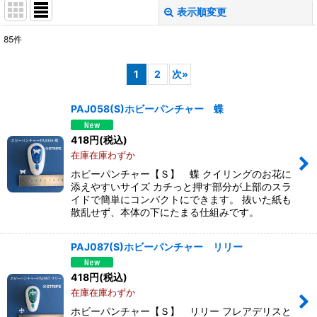
表示順変更
閉じる
85
件
表示数
:
1
2
次
»
並び順
:
PAJ058(S)ホビーパンチャー 蝶
絞り込む
418
円
(税込)
在庫在庫わずか
ホビーパンチャー【Ｓ】 蝶 クイリングのお花に
添えやすいサイズ カチっと押す部分が上部のスラ
イドで簡単にコンパクトにできます。 抜いた紙も
散乱せず、本体の下にたまる仕組みです。
PAJ087(S)ホビーパンチャー リリー
418
円
(税込)
在庫在庫わずか
ホビーパンチャー【Ｓ】 リリー フレアデリスと