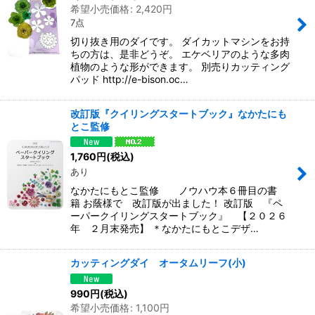
希望小売価格
:
2,420
円
7点
切り抜き用のダイです。 ダイカットマシンをお持
ちの方は、是非どうぞ。 エケベリアのような多肉
植物のような形ができます。 別売りカッティング
パッド http://e-bison.oc…
改訂版『クイリングスタートブック』なかたにも
とこ監修
1,760
円
(税込)
あり
なかたにもとこ監修 ノウハウ本６冊目の書
籍 お蔭様で 改訂版が出ました！ 改訂版 『ペ
ーパークイリングスタートブック』 【２０２６
年 ２月末発売】 ＊なかたにもとこデザ…
カッティングダイ オータムリーフ(小)
990
円
(税込)
希望小売価格
:
1,100
円