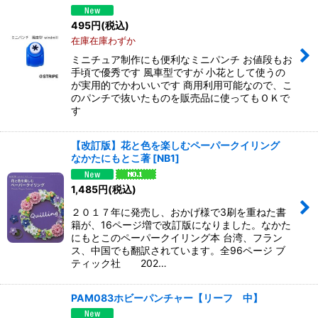
495
円
(税込)
在庫在庫わずか
ミニチュア制作にも便利なミニパンチ お値段もお
手頃で優秀です 風車型ですが 小花として使うの
が実用的でかわいいです 商用利用可能なので、こ
のパンチで抜いたものを販売品に使ってもＯＫで
す
【改訂版】花と色を楽しむペーパークイリング
なかたにもとこ著
[
NB1
]
1,485
円
(税込)
２０１７年に発売し、おかげ様で3刷を重ねた書
籍が、16ページ増で改訂版になりました。なかた
にもとこのペーパークイリング本 台湾、フラン
ス、中国でも翻訳されています。全96ページ ブ
ティック社 202…
PAM083ホビーパンチャー【リーフ 中】