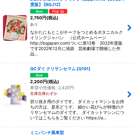
度版】
[
BQJ12
]
2,750
円
(税込)
あり
なかたにもとこがチーフをつとめるボタニカルク
イリングジャパン （公式ホームページ
http://bqjapan.com)ついに第12巻 2022年度版
です2022年12月に池袋 芸術劇場で開催した作
品…
QCダイ クリサンセマム
[
Q191
]
2,200
円
(税込)
希望小売価格
:
2,420
円
在庫在庫わずか
切り抜き用のダイです。 ダイカットマシンをお持
ちの方は、是非どうぞ。 細かい花びらが特徴のク
リサンセマムのダイです。 ダイカットマシンにつ
いてはこちらをご覧ください https://a…
ミニパンチ風車型