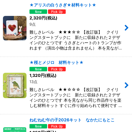
★アリスの白うさぎ★材料キット★
2,320
円
(税込)
9点
難しさレベル ★★★☆☆ 【改訂版】 クイリ
ングスタートブックに 新たに収録された２デザ
インのひとつです うさぎとハートのトランプが作
れます （演出小物は含まれません） 本を見なが…
★桜とメジロ 材料キット★
1,320
円
(税込)
13点
難しさレベル ★★☆☆☆ 【改訂版】 クイリ
ングスタートブックに 新たに収録された２デザ
インのひとつです 本を見ながら同じ作品作りを楽
しむ材料キット すぐに作り始められて便利です …
ねむねむ午の子2026キット なかたにもとこ