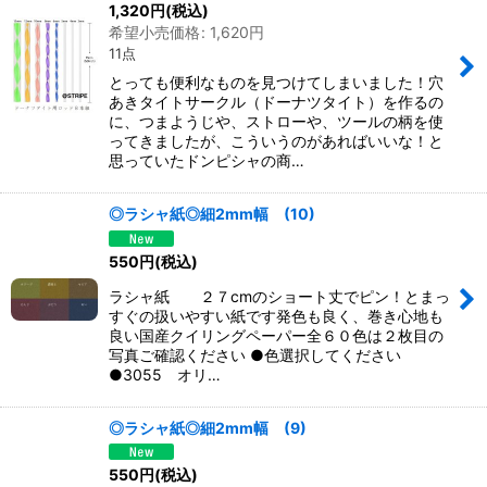
1,320
円
(税込)
希望小売価格
:
1,620
円
11点
とっても便利なものを見つけてしまいました！穴
あきタイトサークル（ドーナツタイト）を作るの
に、つまようじや、ストローや、ツールの柄を使
ってきましたが、こういうのがあればいいな！と
思っていたドンピシャの商…
◎ラシャ紙◎細2mm幅 (10)
550
円
(税込)
ラシャ紙 ２７cmのショート丈でピン！とまっ
すぐの扱いやすい紙です発色も良く、巻き心地も
良い国産クイリングペーパー全６０色は２枚目の
写真ご確認ください ●色選択してください
●3055 オリ…
◎ラシャ紙◎細2mm幅 (9)
550
円
(税込)