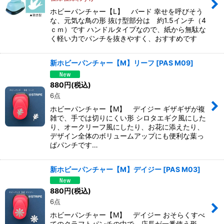
ホビーパンチャー【L】 バード 幸せを呼びそう
な、元気な鳥の形 抜け型部分は 約1.5インチ（4
ｃｍ）です ハンドルタイプなので、紙から無駄な
く軽い力でパンチを抜きやすく、おすすめです
新ホビーパンチャー【M】リーフ
[
PAS M09
]
880
円
(税込)
6点
ホビーパンチャー【M】 デイジー ギザギザが複
雑で、手では切りにくい形 シロタエギク風にした
り、オークリーフ風にしたり、お花に添えたり、
デザイン全体のボリュームアップにも便利な葉っ
ぱパンチです…
新ホビーパンチャー【M】デイジー
[
PAS M03
]
880
円
(税込)
6点
ホビーパンチャー【M】 デイジー おそらくすべ
てのクラフトパンチの中で、店長が一番使う形、