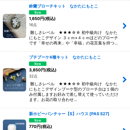
鈴蘭ブローチキット なかたにもとこ
1,650
円
(税込)
16点
難しさレベル ★★★☆☆ 初中級向け なかた
にもとこデザイン ３ｃｍ×４ｃｍほどのブローチ
です「幸せの再来」や「幸福」の花言葉を持つ…
プチブーケ4種キット なかたにもとこ
3,850
円
(税込)
32点
難しさレベル ★★★☆☆ 初中級向け なかた
にもとこデザインブーケ型のブローチ台は１個の
み付属しますお好みで差し替えて使っていただけ
ます。お花の取り合わせ…
新ホビーパンチャー【S】ハウス
[
PAS S27
]
770
円
(税込)