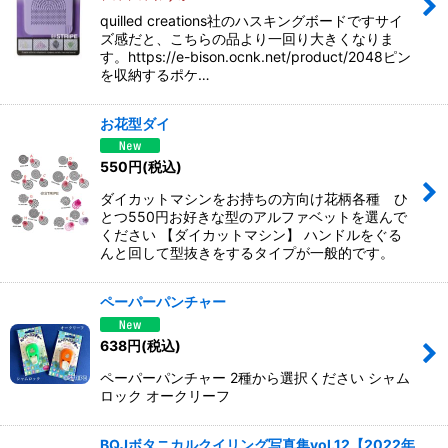
quilled creations社のハスキングボードですサイ
ズ感だと、こちらの品より一回り大きくなりま
す。https://e-bison.ocnk.net/product/2048ピン
を収納するポケ…
お花型ダイ
550
円
(税込)
ダイカットマシンをお持ちの方向け花柄各種 ひ
とつ550円お好きな型のアルファベットを選んで
ください 【ダイカットマシン】 ハンドルをぐる
んと回して型抜きをするタイプが一般的です。
ペーパーパンチャー
638
円
(税込)
ペーパーパンチャー 2種から選択ください シャム
ロック オークリーフ
BQJボタニカルクイリング写真集vol.12【2022年