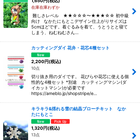
1,650
円
(税込)
在庫在庫わずか
難しさレベル ★★☆☆☆〜★★★☆☆ 初中級
向け なかたにもとこデザイン仕上がりサイズは
5cmほどです。着ぐるみを着て、うとうとと寝て
しまう、ねむねむさん…
カッティングダイ 花弁・花芯4種セット
2,200
円
(税込)
10点
切り抜き用のダイです。 花びらや花芯に使える個
性的な4種セット *別途 カッティングマシン(ダ
イカットマシン)が必要です
https://ameblo.jp/shopstripe/e…
キラキラ&揺れる雪の結晶ブローチキット なか
たにもとこ
1,320
円
(税込)
13点