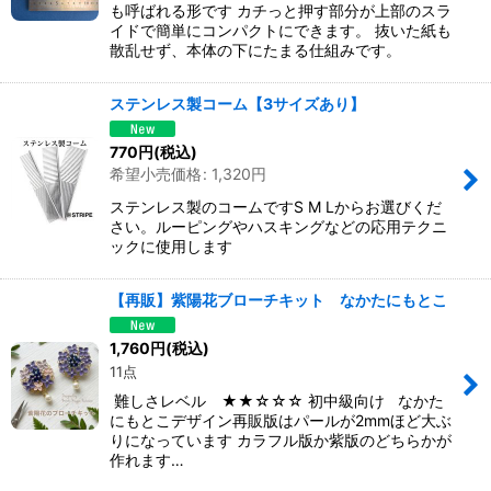
も呼ばれる形です カチっと押す部分が上部のスラ
イドで簡単にコンパクトにできます。 抜いた紙も
散乱せず、本体の下にたまる仕組みです。
ステンレス製コーム【3サイズあり】
770
円
(税込)
希望小売価格
:
1,320
円
ステンレス製のコームですS M Lからお選びくだ
さい。ルーピングやハスキングなどの応用テクニ
ックに使用します
【再販】紫陽花ブローチキット なかたにもとこ
1,760
円
(税込)
11点
難しさレベル ★★☆☆☆ 初中級向け なかた
にもとこデザイン再販版はパールが2mmほど大ぶ
りになっています カラフル版か紫版のどちらかが
作れます…