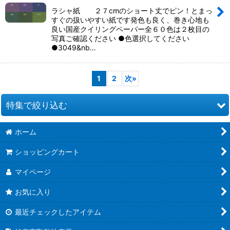
ラシャ紙 ２７cmのショート丈でピン！とまっ
すぐの扱いやすい紙です発色も良く、巻き心地も
良い国産クイリングペーパー全６０色は２枚目の
写真ご確認ください ●色選択してください
●3049&nb…
1
2
次
»
特集で絞り込む
ホーム
お道具類
ショッピングカート
クイリングキット
マイページ
ペーパー類
お気に入り
クイリング本
最近チェックしたアイテム
●ウエディング●