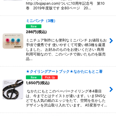
http://bqjapan.com)ついに10周年記念号 第10
巻 2019年度版です 全80ページ 20…
ミニパンチ（3種）
286
円
(税込)
ミニチュア制作にも便利なミニパンチ お値段もお
手頃で優秀です 使いやすくて可愛い柄3種を厳選
しました。 お好みのものをお使いください 商用
利用可能なので、このパンチで抜いたものを販売
品…
★クイリングアートブック★なかたにもとこ著
1,650
円
(税込)
なかたにもとこのペーパークイリング本4冊目
は、今までとはテイストが違います。いまSNSな
どでも人気の紙のエッジをたて、空間を生かした
デザインを沢山取り入れています。 A5変形サイ…