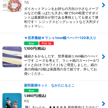
7点
ダイカットマシンをお持ちの方向け小さなメープ
ルなどの葉っぱたち大きい物で5cm程度ですポイ
ントは葉脈部分が別である事枝としても使えて便
利です！ シジックスビッグショットなど大判ダイ
カットマシ…
★世界最細★ラシャ1mm幅ペーパー120本入り
1,100
円
(税込)
繊細さをかもしだす、世界最細１mm幅のペーパ
ーです ニーズを考えて、ラシャ紙のスーパーホワ
イトと白(オフホワイト)をご用意しました。紙の
束の両端の2枚は保護用の当て紙です。外してお
使いくださ…
新郎新婦キット なかたにもとこ
1,980
円
(税込)
6点
難しさレベル ★★☆☆☆ 初中級向け なかたに