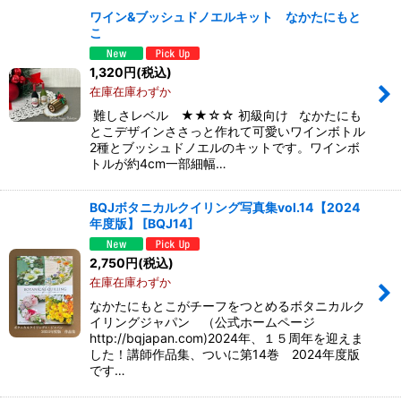
ワイン&ブッシュドノエルキット なかたにもと
こ
1,320
円
(税込)
在庫在庫わずか
難しさレベル ★★☆☆ 初級向け なかたにも
とこデザインささっと作れて可愛いワインボトル
2種とブッシュドノエルのキットです。ワインボ
トルが約4cm一部細幅…
BQJボタニカルクイリング写真集vol.14【2024
年度版】
[
BQJ14
]
2,750
円
(税込)
在庫在庫わずか
なかたにもとこがチーフをつとめるボタニカルク
イリングジャパン （公式ホームページ
http://bqjapan.com)2024年、１５周年を迎えま
した！講師作品集、ついに第14巻 2024年度版
です…