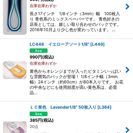
在庫在庫わずか
長さ17インチ 1/8インチ（3mm）幅 100枚入
り 青色系のミックスペーパーです。 青色好きの
店長としては、嬉しい取り合わせのパックです。
2016年10月より少し色が変わっています。 …
LC446 イエローアソート1/8"
[
L446
]
990
円
(税込)
在庫在庫わずか
黄色からオレンジまでが入ったビタミンいっぱい
な雰囲気のパックが登場！ 1/8インチ幅（3mm
幅）24インチ（約60cm）が80本入りです。 お花
の中央などにも使用頻度が高い黄色系は、必需
品…
ＬＣ単色 Lavender1/8" 50枚入り
[
L364
]
385
円
(税込)
20点