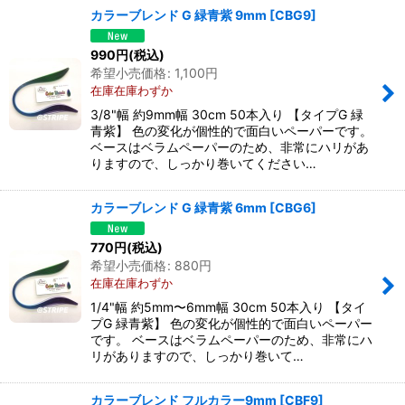
カラーブレンド G 緑青紫 9mm
[
CBG9
]
990
円
(税込)
希望小売価格
:
1,100
円
在庫在庫わずか
3/8"幅 約9mm幅 30cm 50本入り 【タイプG 緑
青紫】 色の変化が個性的で面白いペーパーです。
ベースはベラムペーパーのため、非常にハリがあ
りますので、しっかり巻いてください…
カラーブレンド G 緑青紫 6mm
[
CBG6
]
770
円
(税込)
希望小売価格
:
880
円
在庫在庫わずか
1/4"幅 約5mm〜6mm幅 30cm 50本入り 【タイ
プG 緑青紫】 色の変化が個性的で面白いペーパー
です。 ベースはベラムペーパーのため、非常にハ
リがありますので、しっかり巻いて…
カラーブレンド フルカラー9mm
[
CBF9
]