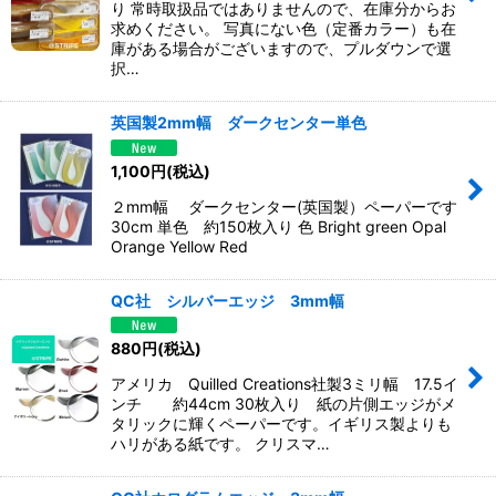
り 常時取扱品ではありませんので、在庫分からお
求めください。 写真にない色（定番カラー）も在
庫がある場合がございますので、プルダウンで選
択…
英国製2mm幅 ダークセンター単色
1,100
円
(税込)
２mm幅 ダークセンター(英国製）ペーパーです
30cm 単色 約150枚入り 色 Bright green Opal
Orange Yellow Red
QC社 シルバーエッジ 3mm幅
880
円
(税込)
アメリカ Quilled Creations社製3ミリ幅 17.5イ
ンチ 約44cm 30枚入り 紙の片側エッジがメ
タリックに輝くペーパーです。イギリス製よりも
ハリがある紙です。 クリスマ…