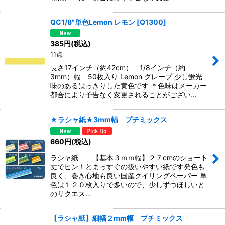
QC1/8"単色Lemon レモン
[
Q1300
]
385
円
(税込)
11点
長さ17インチ（約42cm） 1/8インチ（約
3mm）幅 50枚入り Lemon グレープ 少し蛍光
味のあるはっきりした黄色です ＊色味はメーカー
都合により予告なく変更されることがござい…
★ラシャ紙★3mm幅 プチミックス
660
円
(税込)
ラシャ紙 【基本３ｍｍ幅】２７cmのショート
丈でピン！とまっすぐの扱いやすい紙です発色も
良く、巻き心地も良い国産クイリングペーパー 単
色は１２０枚入りで多いので、少しずつほしいと
のリクエス…
【ラシャ紙】細幅２mm幅 プチミックス