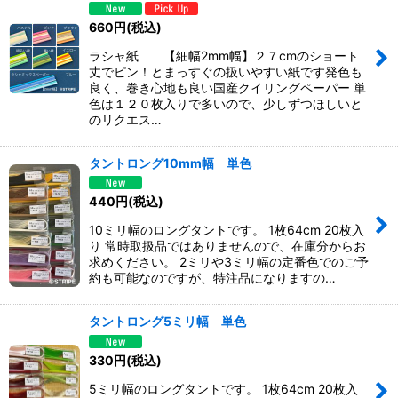
660
円
(税込)
ラシャ紙 【細幅2mm幅】２７cmのショート
丈でピン！とまっすぐの扱いやすい紙です発色も
良く、巻き心地も良い国産クイリングペーパー 単
色は１２０枚入りで多いので、少しずつほしいと
のリクエス…
タントロング10mm幅 単色
440
円
(税込)
10ミリ幅のロングタントです。 1枚64cm 20枚入
り 常時取扱品ではありませんので、在庫分からお
求めください。 2ミリや3ミリ幅の定番色でのご予
約も可能なのですが、特注品になりますの…
タントロング5ミリ幅 単色
330
円
(税込)
5ミリ幅のロングタントです。 1枚64cm 20枚入