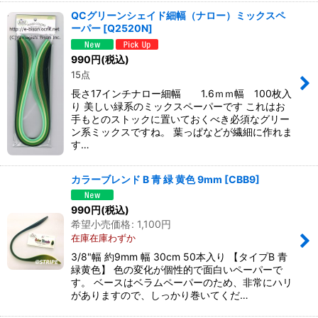
QCグリーンシェイド細幅（ナロー）ミックスペ
ーパー
[
Q2520N
]
990
円
(税込)
15点
長さ17インチナロー細幅 1.6ｍｍ幅 100枚入
り 美しい緑系のミックスペーパーです これはお
手もとのストックに置いておくべき必須なグリー
ン系ミックスですね。 葉っぱなどが繊細に作れま
す…
カラーブレンド B 青 緑 黄色 9mm
[
CBB9
]
990
円
(税込)
希望小売価格
:
1,100
円
在庫在庫わずか
3/8"幅 約9mm 幅 30cm 50本入り 【タイプB 青
緑黄色】 色の変化が個性的で面白いペーパーで
す。 ベースはベラムペーパーのため、非常にハリ
がありますので、しっかり巻いてくだ…