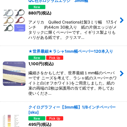
QC社ホログラムエッジ 3mm幅
880
円
(税込)
アメリカ Quilled Creations社製3ミリ幅 17.5イ
ンチ 約44cm 30枚入り 紙の片側エッジがメ
タリックに輝くペーパーです。イギリス製よりも
ハリがある紙です。 クリスマ…
★世界最細★ラシャ1mm幅ペーパー120本入り
1,100
円
(税込)
繊細さをかもしだす、世界最細１mm幅のペーパ
ーです ニーズを考えて、ラシャ紙のスーパーホワ
イトと白(オフホワイト)をご用意しました。紙の
束の両端の2枚は保護用の当て紙です。外してお
使いくださ…
クイログラフィー【3mm幅】1/8インチペーパー
[
sku
]
495
円
(税込)