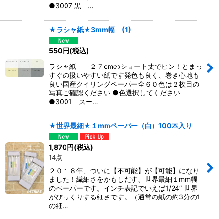
●3007 黒 …
★ラシャ紙★3mm幅 (1)
550
円
(税込)
ラシャ紙 ２７cmのショート丈でピン！とまっ
すぐの扱いやすい紙です発色も良く、巻き心地も
良い国産クイリングペーパー全６０色は２枚目の
写真ご確認ください ●色選択してください
●3001 スー…
★世界最細★１mmペーパー（白）100本入り
1,870
円
(税込)
14点
２０１８年、ついに【不可能】が【可能】になり
ました！繊細さをかもしだす、世界最細１mm幅
のペーパーです。インチ表記でいえば1/24” 世界
がびっくりする細さです。（通常の紙の約3分の1
の細…