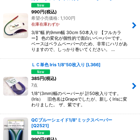
990
円
(税込)
希望小売価格
:
1,100
円
在庫在庫わずか
3/8"幅 約9mm幅 30cm 50本入り 【フルカラ
ー】 色の変化が個性的で面白いペーパーです。
ベースはベラムペーパーのため、非常にハリがあ
りますので、しっかり巻いてください。 …
ＬＣ単色 Iris 1/8"50枚入り
[
L366
]
385
円
(税込)
7点
1/8"(3mm)幅のペーパーが 計50枚入りです。
(Iris） 旧色名はGrapeでしたが、新しくIrisに変
わりました。 ザ、紫です。
QCブルーシェイド1/8"ミックスペーパー
[
Q2521
]
990
円
(税込)