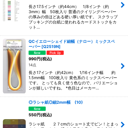
長さ17.5インチ（約44cm） 1/8インチ（約
3mm）幅 50枚入り 普通のクイリングペーパー
の厚みの倍ほどある硬い厚い紙です。 スクラップ
ブッキングの台紙に使われるカードストックをカ
ット…
QCイエローシェイド細幅（ナロー）ミックスペ
ーパー
[
Q2519N
]
990
円
(税込)
14点
長さ17インチ（約42cm） 1/16インチ幅 約
1.5mm幅 100枚入り 黄色系のミックスペーパー
です。 とっても良く使う色なので、バリエーショ
ンが嬉しいですね。 *色目はメーカー…
◎ラシャ紙◎細2mm幅 (10)
550
円
(税込)
ラシャ紙 ２７cmのショート丈でピン！とまっ