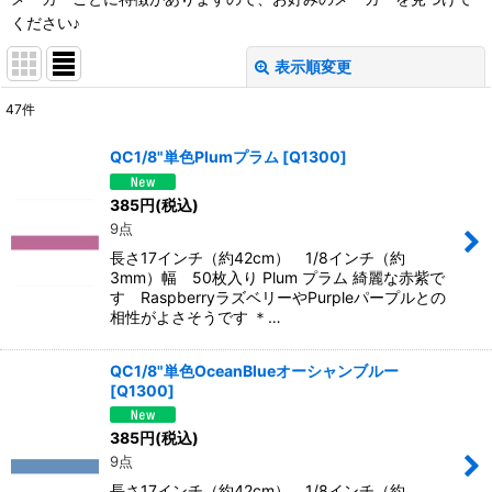
ください♪
表示順変更
閉じる
47
件
表示数
:
QC1/8"単色Plumプラム
[
Q1300
]
並び順
:
385
円
(税込)
9点
絞り込む
長さ17インチ（約42cm） 1/8インチ（約
3mm）幅 50枚入り Plum プラム 綺麗な赤紫で
す RaspberryラズベリーやPurpleパープルとの
相性がよさそうです ＊…
QC1/8"単色OceanBlueオーシャンブルー
[
Q1300
]
385
円
(税込)
9点
長さ17インチ（約42cm） 1/8インチ（約