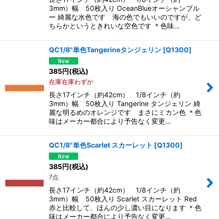
3mm）幅 50枚入り OceanBlueオーシャンブル
ー 綺麗な水色です 海の色でもいいのですが、ど
ちらかというときれいな空色です ＊色味…
QC1/8"単色Tangerineタンジェリン
[
Q1300
]
385
円
(税込)
在庫在庫わずか
長さ17インチ（約42cm） 1/8インチ（約
3mm）幅 50枚入り Tangerine タンジェリン 綺
麗な明るめのオレンジです まさにミカン色 ＊色
味はメーカー都合により予告なく変更…
QC1/8"単色Scarlet スカーレット
[
Q1300
]
385
円
(税込)
7点
長さ17インチ（約42cm） 1/8インチ（約
3mm）幅 50枚入り Scarlet スカーレット Red
赤と比較して、ほんの少し濃い目になります ＊色
味はメーカー都合により予告なく変更…