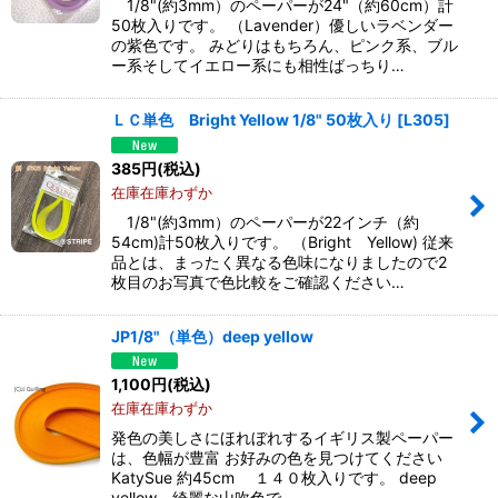
1/8"(約3mm）のペーパーが24"（約60cm）計
50枚入りです。 （Lavender）優しいラベンダー
の紫色です。 みどりはもちろん、ピンク系、ブル
ー系そしてイエロー系にも相性ばっちり…
ＬＣ単色 Bright Yellow 1/8" 50枚入り
[
L305
]
385
円
(税込)
在庫在庫わずか
1/8"(約3mm）のペーパーが22インチ（約
54cm)計50枚入りです。 （Bright Yellow) 従来
品とは、まったく異なる色味になりましたので2
枚目のお写真で色比較をご確認ください…
JP1/8"（単色）deep yellow
1,100
円
(税込)
在庫在庫わずか
発色の美しさにほれぼれするイギリス製ペーパー
は、色幅が豊富 お好みの色を見つけてください
KatySue 約45cm １４０枚入りです。 deep
yellow 綺麗な山吹色で…