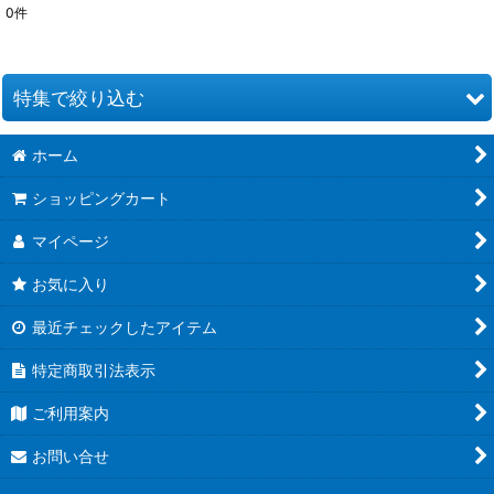
0
件
表示数
:
並び順
:
特集で絞り込む
絞り込む
ホーム
お道具類
ショッピングカート
クイリングキット
マイページ
ペーパー類
お気に入り
クイリング本
最近チェックしたアイテム
●ウエディング●
特定商取引法表示
★クリスマス特集★
ご利用案内
夏特集 だって夏だもん！
お問い合せ
青紫系ペーパー