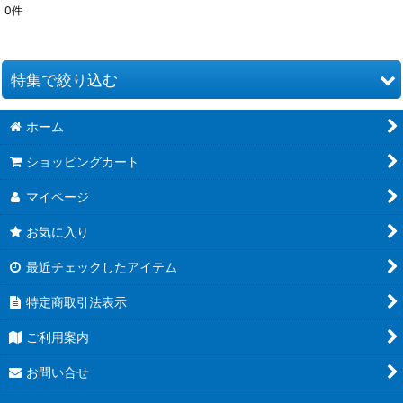
0
件
表示数
:
並び順
:
特集で絞り込む
絞り込む
ホーム
お道具類
ショッピングカート
クイリングキット
マイページ
ペーパー類
お気に入り
クイリング本
最近チェックしたアイテム
●ウエディング●
特定商取引法表示
★クリスマス特集★
ご利用案内
夏特集 だって夏だもん！
お問い合せ
青紫系ペーパー