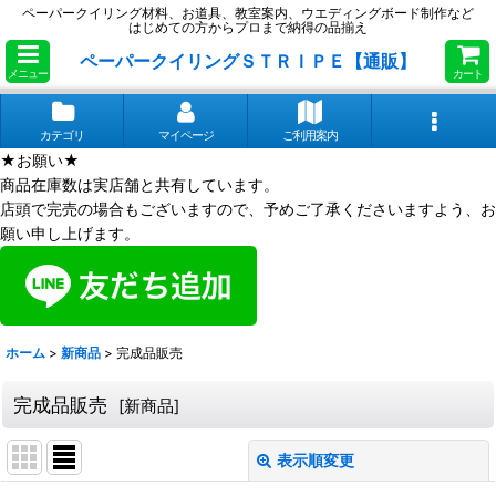
ペーパークイリング材料、お道具、教室案内、ウエディングボード制作など
はじめての方からプロまで納得の品揃え
ペーパークイリングＳＴＲＩＰＥ【通販】
メニュー
カート
カテゴリ
マイページ
ご利用案内
★お願い★
商品在庫数は実店舗と共有しています。
店頭で完売の場合もございますので、予めご了承くださいますよう、お
願い申し上げます。
ホーム
>
新商品
>
完成品販売
完成品販売
[
新商品
]
表示順変更
閉じる