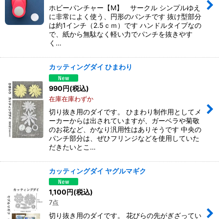
ホビーパンチャー【M】 サークル シンプルゆえ
に非常によく使う、円形のパンチです 抜け型部分
は約1インチ（2.5ｃｍ）です ハンドルタイプなの
で、紙から無駄なく軽い力でパンチを抜きやす
く…
カッティングダイ ひまわり
990
円
(税込)
在庫在庫わずか
切り抜き用のダイです。 ひまわり制作用としてメ
ーカーからは出されていますが、ガーベラや菊敬
のお花など、かなり汎用性はありそうです 中央の
パンチ部分は、ぜひフリンジなどを使用していた
だきたいとこ…
カッティングダイ ヤグルマギク
1,100
円
(税込)
7点
切り抜き用のダイです。 花びらの先がぎざってい