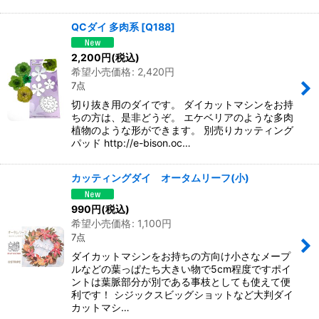
QCダイ 多肉系
[
Q188
]
2,200
円
(税込)
希望小売価格
:
2,420
円
7点
切り抜き用のダイです。 ダイカットマシンをお持
ちの方は、是非どうぞ。 エケベリアのような多肉
植物のような形ができます。 別売りカッティング
パッド http://e-bison.oc…
カッティングダイ オータムリーフ(小)
990
円
(税込)
希望小売価格
:
1,100
円
7点
ダイカットマシンをお持ちの方向け小さなメープ
ルなどの葉っぱたち大きい物で5cm程度ですポイ
ントは葉脈部分が別である事枝としても使えて便
利です！ シジックスビッグショットなど大判ダイ
カットマシ…