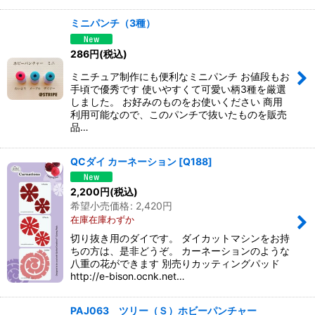
ミニパンチ（3種）
286
円
(税込)
ミニチュア制作にも便利なミニパンチ お値段もお
手頃で優秀です 使いやすくて可愛い柄3種を厳選
しました。 お好みのものをお使いください 商用
利用可能なので、このパンチで抜いたものを販売
品…
QCダイ カーネーション
[
Q188
]
2,200
円
(税込)
希望小売価格
:
2,420
円
在庫在庫わずか
切り抜き用のダイです。 ダイカットマシンをお持
ちの方は、是非どうぞ。 カーネーションのような
八重の花ができます 別売りカッティングパッド
http://e-bison.ocnk.net…
PAJ063 ツリー（Ｓ）ホビーパンチャー