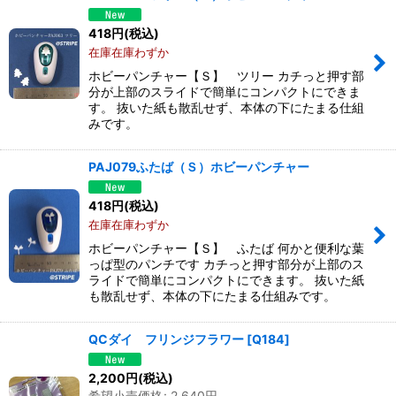
418
円
(税込)
在庫在庫わずか
ホビーパンチャー【Ｓ】 ツリー カチっと押す部
分が上部のスライドで簡単にコンパクトにできま
す。 抜いた紙も散乱せず、本体の下にたまる仕組
みです。
PAJ079ふたば（Ｓ）ホビーパンチャー
418
円
(税込)
在庫在庫わずか
ホビーパンチャー【Ｓ】 ふたば 何かと便利な葉
っぱ型のパンチです カチっと押す部分が上部のス
ライドで簡単にコンパクトにできます。 抜いた紙
も散乱せず、本体の下にたまる仕組みです。
QCダイ フリンジフラワー
[
Q184
]
2,200
円
(税込)
希望小売価格
:
2,640
円