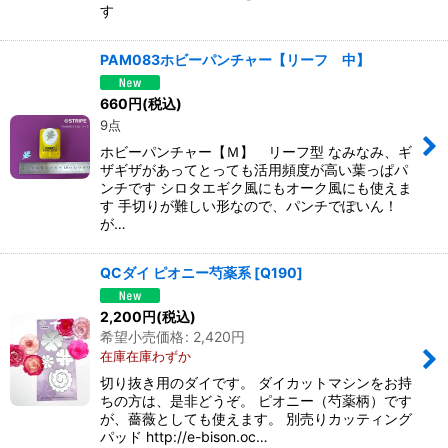
す
PAM083ホビーパンチャー【リーフ 中】
660
円
(税込)
9点
ホビーパンチャー【Ｍ】 リーフ型 なみなみ、ギ
ザギザがあってとっても活用頻度が高い葉っぱパ
ンチです シロタエギク風にもオーク風にも使えま
す 手切りが難しい形なので、パンチでぽいん！
が…
QCダイ ピオニー芍薬系
[
Q190
]
2,200
円
(税込)
希望小売価格
:
2,420
円
在庫在庫わずか
切り抜き用のダイです。 ダイカットマシンをお持
ちの方は、是非どうぞ。 ピオニー（芍薬柄）です
が、薔薇としても使えます。 別売りカッティング
パッド http://e-bison.oc…