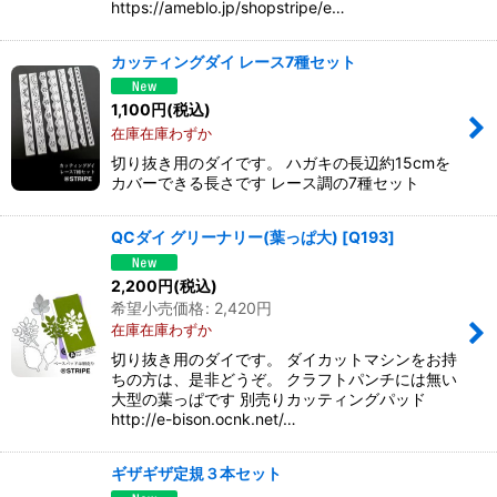
https://ameblo.jp/shopstripe/e…
カッティングダイ レース7種セット
1,100
円
(税込)
在庫在庫わずか
切り抜き用のダイです。 ハガキの長辺約15cmを
カバーできる長さです レース調の7種セット
QCダイ グリーナリー(葉っぱ大)
[
Q193
]
2,200
円
(税込)
希望小売価格
:
2,420
円
在庫在庫わずか
切り抜き用のダイです。 ダイカットマシンをお持
ちの方は、是非どうぞ。 クラフトパンチには無い
大型の葉っぱです 別売りカッティングパッド
http://e-bison.ocnk.net/…
ギザギザ定規３本セット