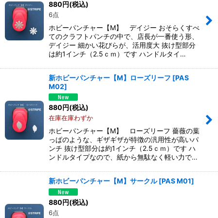
880
円
(税込)
6点
ホビーパンチャー【M】 デイジー おそらくすべ
てのクラフトパンチの中で、店長が一番使う形、
デイジー 細かい花びらが、活用度大 抜け型部分
は約1インチ（2.5ｃｍ）です ハンドルタイ…
新ホビーパンチャー【M】ローズリーフ
[
PAS
M02
]
880
円
(税込)
在庫在庫わずか
ホビーパンチャー【M】 ローズリーフ 薔薇の葉
っぱのような、ギザギザが特徴の汎用性が高いパ
ンチ 抜け型部分は約1インチ（2.5ｃｍ）です ハ
ンドルタイプなので、紙から無駄なく軽い力で…
新ホビーパンチャー【M】サークル
[
PAS M01
]
880
円
(税込)
6点