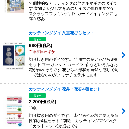
て個性的なカッティングのヤグルマギクのダイで
す 実物より少し大きめのサイズに作れますので、
スクラップブッキング用やカードメイキングにも
存在感あ…
カッティングダイ 八重花びらセット
880
円
(税込)
在庫在庫わずか
切り抜き用のダイです。 汎用性の高い花びら3種
セット マーガレット ガーベラ 菊 などいろんなお
花が作れそうです 花びらの形状が自然な感じで均
一ではないのがよりナチュラルに見え…
カッティングダイ 花弁・花芯4種セット
2,200
円
(税込)
10点
切り抜き用のダイです。 花びらや花芯に使える個
性的な4種セット *別途 カッティングマシン(ダ
イカットマシン)が必要です