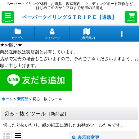
ペーパークイリング材料、お道具、教室案内、ウエディングボード制作など
はじめての方からプロまで納得の品揃え
ペーパークイリングＳＴＲＩＰＥ【通販】
メニュー
カート
カテゴリ
マイページ
ご利用案内
★お願い★
商品在庫数は実店舗と共有しています。
店頭で完売の場合もございますので、予めご了承くださいますよう、お
願い申し上げます。
ホーム
>
新商品
>
切る・抜くツール
切る・抜くツール
[
新商品
]
切ったり抜いたり、紙の細工に適したお勧めツールたちです。
表示順変更
閉じる