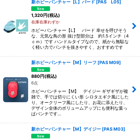
新ホビーパンチャー【L】バード
[
PAS L05
]
1,320
円
(税込)
在庫在庫わずか
ホビーパンチャー【L】 バード 幸せを呼びそう
な、元気な鳥の形 抜け型部分は 約1.5インチ（4
ｃｍ）です ハンドルタイプなので、紙から無駄な
く軽い力でパンチを抜きやすく、おすすめです
新ホビーパンチャー【M】リーフ
[
PAS M09
]
880
円
(税込)
6点
ホビーパンチャー【M】 デイジー ギザギザが複
雑で、手では切りにくい形 シロタエギク風にした
り、オークリーフ風にしたり、お花に添えたり、
デザイン全体のボリュームアップにも便利な葉っ
ぱパンチです…
新ホビーパンチャー【M】デイジー
[
PAS M03
]