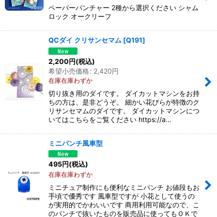
ペーパーパンチャー 2種から選択ください シャム
ロック オークリーフ
QCダイ クリサンセマム
[
Q191
]
2,200
円
(税込)
希望小売価格
:
2,420
円
在庫在庫わずか
切り抜き用のダイです。 ダイカットマシンをお持
ちの方は、是非どうぞ。 細かい花びらが特徴のク
リサンセマムのダイです。 ダイカットマシンにつ
いてはこちらをご覧ください https://a…
ミニパンチ風車型
495
円
(税込)
在庫在庫わずか
ミニチュア制作にも便利なミニパンチ お値段もお
手頃で優秀です 風車型ですが 小花として使うの
が実用的でかわいいです 商用利用可能なので、こ
のパンチで抜いたものを販売品に使ってもＯＫで