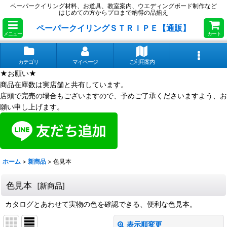
ペーパークイリング材料、お道具、教室案内、ウエディングボード制作など
はじめての方からプロまで納得の品揃え
ペーパークイリングＳＴＲＩＰＥ【通販】
メニュー
カート
カテゴリ
マイページ
ご利用案内
★お願い★
商品在庫数は実店舗と共有しています。
店頭で完売の場合もございますので、予めご了承くださいますよう、お
願い申し上げます。
ホーム
>
新商品
>
色見本
色見本
[
新商品
]
カタログとあわせて実物の色を確認できる、便利な色見本。
表示順変更
閉じる