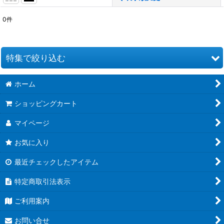
0
件
表示数
:
並び順
:
特集で絞り込む
絞り込む
ホーム
お道具類
ショッピングカート
クイリングキット
マイページ
ペーパー類
お気に入り
クイリング本
最近チェックしたアイテム
●ウエディング●
特定商取引法表示
★クリスマス特集★
ご利用案内
夏特集 だって夏だもん！
お問い合せ