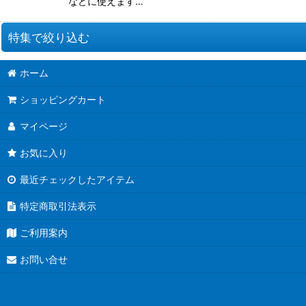
などに使えます…
特集で絞り込む
ホーム
お道具類
ショッピングカート
クイリングキット
マイページ
ペーパー類
お気に入り
クイリング本
最近チェックしたアイテム
●ウエディング●
特定商取引法表示
★クリスマス特集★
ご利用案内
夏特集 だって夏だもん！
お問い合せ
青紫系ペーパー