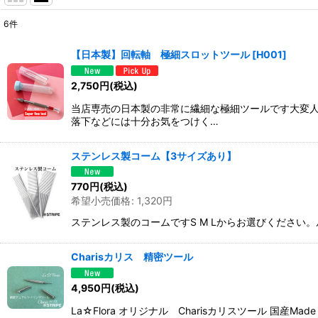
6
件
表示数
:
【日本製】回転軸 極細スロットツール
[
H001
]
並び順
:
2,750
円
(税込)
当店専売の日本製の非常に繊細な極細ツールです大変
落下などには十分お気をつけく…
ステンレス製コーム【3サイズあり】
770
円
(税込)
希望小売価格
:
1,320
円
ステンレス製のコームですS M Lからお選びくださ
Charisカリス 精密ツール
4,950
円
(税込)
La☆Flora オリジナル Charisカリスツール 国