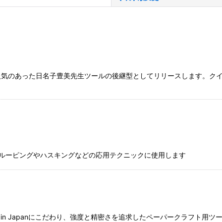
人気のあった日名子豊美先生ツールの後継型としてリリースします。ク
絞り込む
い。ルーピングやハスキングなどの応用テクニックに使用します
産Made in Japanにこだわり、強度と精密さを追求したペーパークラフ