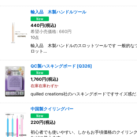
輸入品 木製ハンドルツール
440
円
(税込)
希望小売価格
:
660
円
10点
輸入品 木製ハンドルのスロットツールです 一般的な
ロット…
QC製ハスキングボード
[
Q326
]
1,760
円
(税込)
在庫在庫わずか
quilled creations社のハスキングボードですサイズ感だ
中国製クイリングバー
220
円
(税込)
初心者でも使いやすい、しかもお手頃価格のクイリング