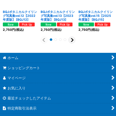
BQJボタニカルクイリン
BQJボタニカルクイリン
BQJボタニカルクイリン
グ写真集vol.12【2022
グ写真集vol.13【2023
グ写真集vol.15【2025
年度版】
[
BQJ12
]
年度版】
[
BQJ13
]
年度版】
[
BQJ15
]
2,750
円
(税込)
2,750
円
(税込)
2,750
円
(税込)
ホーム
ショッピングカート
マイページ
お気に入り
最近チェックしたアイテム
特定商取引法表示