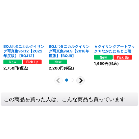
BQJボタニカルクイリン
BQJボタニカルクイリン
★クイリングアートブッ
グ写真集vol.12【2022
グ写真集vol.9【2018年
ク★なかたにもとこ著
年度版】
[
BQJ12
]
度版】
[
BQJ9
]
1,650
円
(税込)
2,750
円
(税込)
2,200
円
(税込)
この商品を買った人は、こんな商品も買っています