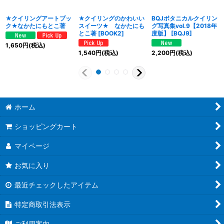
★クイリングアートブッ
★クイリングのかわいい
BQJボタニカルクイリン
ク★なかたにもとこ著
スイーツ★ なかたにも
グ写真集vol.9【2018年
とこ著
[
BOOK2
]
度版】
[
BQJ9
]
1,650
円
(税込)
1,540
円
(税込)
2,200
円
(税込)
ホーム
ショッピングカート
マイページ
お気に入り
最近チェックしたアイテム
特定商取引法表示
ご利用案内