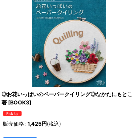
◎お花いっぱいのペーパークイリング◎なかたにもとこ
著
[
BOOK3
]
販売価格
:
1,425
円
(税込)