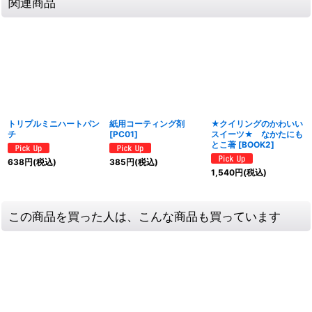
関連商品
トリプルミニハートパン
紙用コーティング剤
★クイリングのかわいい
チ
[
PC01
]
スイーツ★ なかたにも
とこ著
[
BOOK2
]
638
円
(税込)
385
円
(税込)
1,540
円
(税込)
この商品を買った人は、こんな商品も買っています