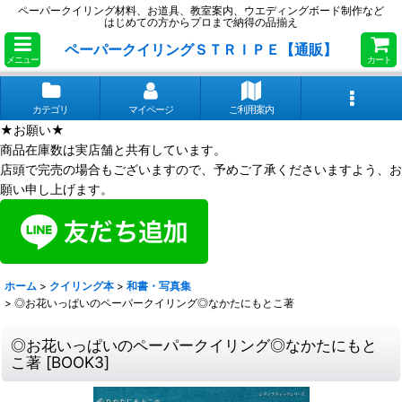
ペーパークイリング材料、お道具、教室案内、ウエディングボード制作など
はじめての方からプロまで納得の品揃え
ペーパークイリングＳＴＲＩＰＥ【通販】
メニュー
カート
カテゴリ
マイページ
ご利用案内
★お願い★
商品在庫数は実店舗と共有しています。
店頭で完売の場合もございますので、予めご了承くださいますよう、お
願い申し上げます。
ホーム
>
クイリング本
>
和書・写真集
>
◎お花いっぱいのペーパークイリング◎なかたにもとこ著
◎お花いっぱいのペーパークイリング◎なかたにもと
こ著
[
BOOK3
]