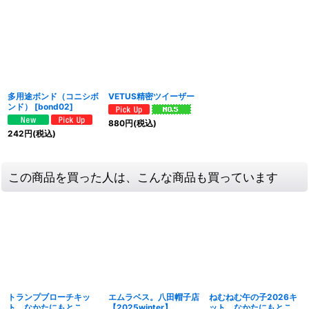
多用途ボンド（コニシボ
VETUS精密ツイーザー
ンド）
[
bond02
]
880
円
(税込)
242
円
(税込)
この商品を買った人は、こんな商品も買っています
トランプブローチキッ
エムラベス。八田帽子店
ねむねむ午の子2026キ
ト なかたにもとこ
【2025winter】
ット なかたにもとこ