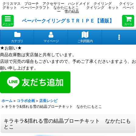
クリスマス ブローチ アクセサリー ハンドメイド クイリング クイリン
グキット ペーパークラフト なかたにもとこ クイリング キット ペーパ
ー 雪の結晶
ペーパークイリングＳＴＲＩＰＥ【通販】
メニュー
カート
カテゴリ
マイページ
ご利用案内
★お願い★
商品在庫数は実店舗と共有しています。
店頭で完売の場合もございますので、予めご了承くださいますよう、お
願い申し上げます。
ホーム
>
コラボ企画
>
店長レシピ
>
キラキラ&揺れる雪の結晶ブローチキット なかたにもとこ
キラキラ&揺れる雪の結晶ブローチキット なかたにも
とこ