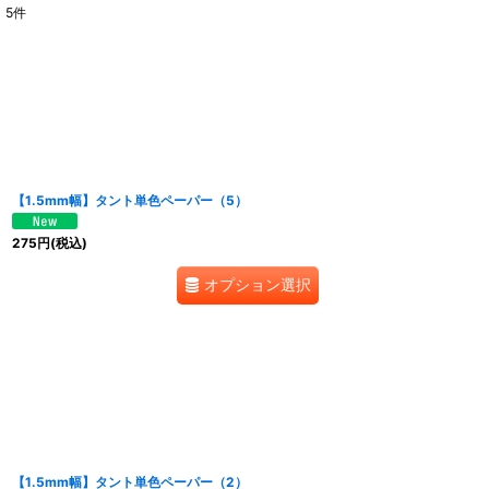
5
件
表示数
:
並び順
:
【1.5mm幅】タント単色ペーパー（5）
275
円
(税込)
オプション選択
【1.5mm幅】タント単色ペーパー（2）