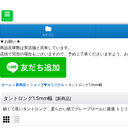
メニュー
カテゴリ
★お願い★
商品在庫数は実店舗と共有しています。
店頭で完売の場合もございますので、予めご了承くださいますよう、お
ホーム
>
新商品
>
ショップ❤オリジナル
>
タントロング1.5mm幅
タントロング1.5mm幅
[
新商品
]
細くて長いタントロング 柔らかい紙でグレープロールに最適 １ミ