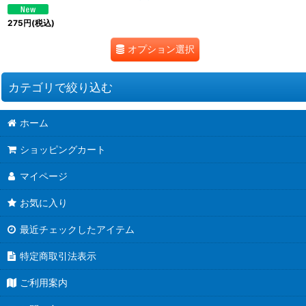
275
円
(税込)
オプション選択
カテゴリで絞り込む
ホーム
ショップ❤オリジナル (全商品)
ショッピングカート
極細1mm幅ペーパー
マイページ
タントロング1.5mm幅
お気に入り
タントロング２mm幅（細幅）
最近チェックしたアイテム
タントロング3mm幅（基本幅）
特定商取引法表示
タント全色おまとめ
ご利用案内
ラシャ紙２mm幅（細幅）