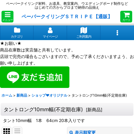
ペーパークイリング材料、お道具、教室案内、ウエディングボード制作など
はじめての方からプロまで納得の品揃え
ペーパークイリングＳＴＲＩＰＥ【通販】
メニュー
カート
カテゴリ
マイページ
ご利用案内
★お願い★
商品在庫数は実店舗と共有しています。
店頭で完売の場合もございますので、予めご了承くださいますよう、お
願い申し上げます。
ホーム
>
新商品
>
ショップ❤オリジナル
>
タントロング10mm幅(不定期在庫)
タントロング10mm幅(不定期在庫)
[
新商品
]
タント10mm幅 1本 64cm 20本入りです
表示順変更
閉じる