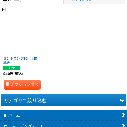
1
件
表示数
:
並び順
:
絞り込む
タントロング10mm幅
単色
440
円
(税込)
オプション選択
カテゴリで絞り込む
ホーム
ショップ❤オリジナル (全商品)
ショッピングカート