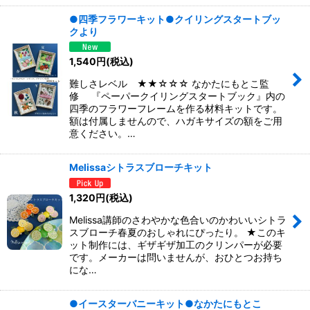
●四季フラワーキット●クイリングスタートブッ
クより
1,540
円
(税込)
難しさレベル ★★☆☆☆ なかたにもとこ監
修 『ペーパークイリングスタートブック』内の
四季のフラワーフレームを作る材料キットです。
額は付属しませんので、ハガキサイズの額をご用
意ください。…
Melissaシトラスブローチキット
1,320
円
(税込)
Melissa講師のさわやかな色合いのかわいいシトラ
スブローチ春夏のおしゃれにぴったり。 ★このキ
ット制作には、ギザギザ加工のクリンパーが必要
です。メーカーは問いませんが、おひとつお持ち
にな…
●イースターバニーキット●なかたにもとこ