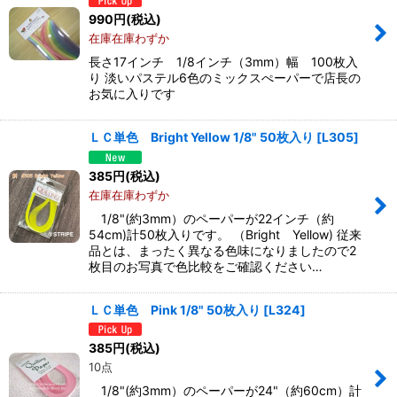
990
円
(税込)
在庫在庫わずか
長さ17インチ 1/8インチ（3mm）幅 100枚入
り 淡いパステル6色のミックスぺーパーで店長の
お気に入りです
ＬＣ単色 Bright Yellow 1/8" 50枚入り
[
L305
]
385
円
(税込)
在庫在庫わずか
1/8"(約3mm）のペーパーが22インチ（約
54cm)計50枚入りです。 （Bright Yellow) 従来
品とは、まったく異なる色味になりましたので2
枚目のお写真で色比較をご確認ください…
ＬＣ単色 Pink 1/8" 50枚入り
[
L324
]
385
円
(税込)
10点
1/8"(約3mm）のペーパーが24"（約60cm）計