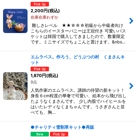
2,200
円
(税込)
在庫在庫わずか
難しさレベル ★★☆☆☆初級から中級者向け
こちらのイースターバニーは王冠付き 可愛いバス
ケットは韓国で購入してきましたので、数量限定
です。ミニサイズでちょこんと置けます。&nbs…
エムラベス。作ろう、どうぶつの村 くまさんキ
ット
1,870
円
(税込)
9点
人気作家のエムラベス。講師の待望の新キット！
身長６cm程度の華奢で可愛い、絵本から飛び出し
たようなくまさんです。 少し内股でハイヒールを
はいたレディなくまちゃんです。うさぎさんと並
べても、胸…
●チャリティ雪割草キット●再販