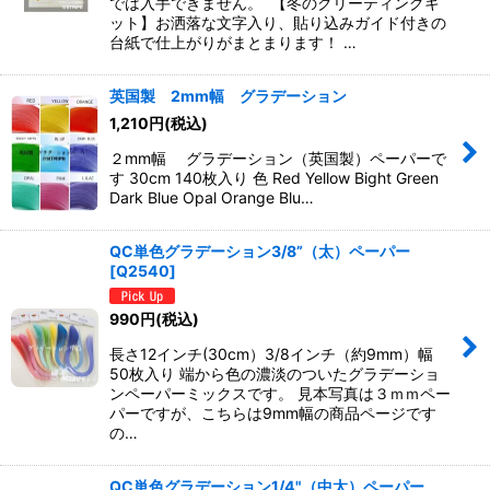
では入手できません。 【冬のグリーティングキ
ット】お洒落な文字入り、貼り込みガイド付きの
台紙で仕上がりがまとまります！ …
英国製 2mm幅 グラデーション
1,210
円
(税込)
２mm幅 グラデーション（英国製）ペーパーで
す 30cm 140枚入り 色 Red Yellow Bight Green
Dark Blue Opal Orange Blu…
QC単色グラデーション3/8”（太）ペーパー
[
Q2540
]
990
円
(税込)
長さ12インチ(30cm）3/8インチ（約9mm）幅
50枚入り 端から色の濃淡のついたグラデーショ
ンペーパーミックスです。 見本写真は３ｍｍペー
パーですが、こちらは9mm幅の商品ページです
の…
QC単色グラデーション1/4"（中太）ペーパー