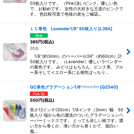
50枚入りです。 （Pink)淡いピンク。優しい色
で、お勧めです。 女性の大好きな王道のピンクで
す。 色比較写真で色味の差をご確認…
ＬＣ単色 Lavender1/8" 50枚入り
[
L364
]
385
円
(税込)
20点
1/8"(約3mm）のペーパーが24"（約60cm）計
50枚入りです。 （Lavender）優しいラベンダー
の紫色です。 みどりはもちろん、ピンク系、ブル
ー系そしてイエロー系にも相性ばっちり…
QC単色グラデーション1/8"ペーパー
[
Q2540
]
550
円
(税込)
長さ12インチ(30cm）1/8インチ（3mm）幅 50
枚入り 端から色の濃淡のついたグラデーションペ
ーパーミックスです。 とっても珍しい紙です。濃
い方から巻くか、薄い方から巻くかで、面白い
風…