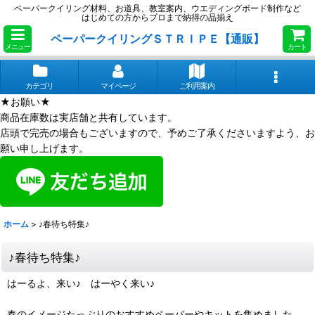
ペーパークイリング材料、お道具、教室案内、ウエディングボード制作など
はじめての方からプロまで納得の品揃え
ペーパークイリングＳＴＲＩＰＥ【通販】
メニュー
カート
カテゴリ
マイページ
ご利用案内
★お願い★
商品在庫数は実店舗と共有しています。
店頭で完売の場合もございますので、予めご了承くださいますよう、お
願い申し上げます。
ホーム
>
♪春待ち特集♪
♪春待ち特集♪
はーるよ、来い♪ はーやく来い♪
春のイメージたっぷりのおすすめペーパーやキットを集めました。