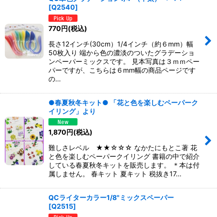
[
Q2540
]
770
円
(税込)
長さ12インチ(30cm）1/4インチ（約６mm）幅
50枚入り 端から色の濃淡のついたグラデーショ
ンペーパーミックスです。 見本写真は３ｍｍペー
パーですが、こちらは６mm幅の商品ページです
の…
●春夏秋冬キット● 「花と色を楽しむペーパーク
イリング」より
1,870
円
(税込)
難しさレベル ★★☆☆☆ なかたにもとこ著 花
と色を楽しむペーパークイリング 書籍の中で紹介
している春夏秋冬キットを販売します。 ＊本は付
属しません。 春キット 夏キット 税抜き17…
QCライターカラー1/8"ミックスペーパー
[
Q2515
]