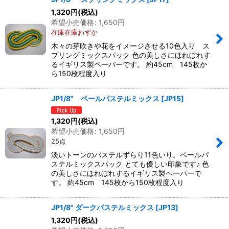
1,320
円
(税込)
希望小売価格
:
1,650
円
在庫在庫わずか
木々の芽吹きや花をイメージさせる10色入り ス
プリングミックスパック 色の美しさにほれぼれす
るイギリス製ペーパーです。 約45cm 145枚か
ら150枚程度入り
JP1/8" ペールパステルミックス
[
JP15
]
1,320
円
(税込)
希望小売価格
:
1,650
円
25点
淡いトーンのパステルずらり11色いり。ペールパ
ステルミックスパック とても優しい印象です♪ 色
の美しさにほれぼれするイギリス製ペーパーで
す。 約45cm 145枚から150枚程度入り
JP1/8" ダークパステルミックス
[
JP13
]
1,320
円
(税込)