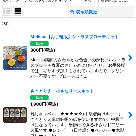
表示順変更
閉じる
28
件
表示数
:
Melissa【お手軽版】シトラスブローチキット
並び順
:
880
円
(税込)
Melissa講師のさわやかな色合いのかわいいシトラ
絞り込む
スブローチ春夏のおしゃれにぴったり。 お手軽版
では、ギザギザ加工もされていますので、クリン
パー不要です ブローチは４…
さ＊とりえ 小さなリースキット
1,980
円
(税込)
難しさレベル ★★★☆☆(中級者向けキット）
さ＊とりえ講師細幅の紙を使いますので、中級向
けになっています。壁掛けできる小さなドアリー
ス風です ●レシピ （日本語）●ペーパー●木製
プレート 約…