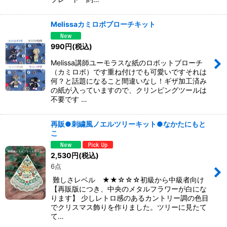
Melissaカミロボブローチキット
990
円
(税込)
Melissa講師ユーモラスな紙のロボットブローチ
（カミロボ）です重ね付けでも可愛いですそれは
何？と話題になること間違いなし！ギザ加工済み
の紙が入っていますので、クリンピングツールは
不要です …
再販●刺繍風ノエルツリーキット●なかたにもと
こ
2,530
円
(税込)
6点
難しさレベル ★★☆☆☆初級から中級者向け
【再販版につき、中央のメタルフラワーが白にな
ります】 少しレトロ感のあるカントリー調の色目
でクリスマス飾りを作りました。ツリーに見たて
て…