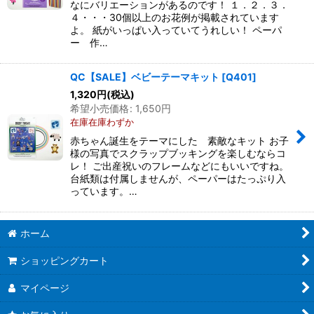
なにバリエーションがあるのです！ １．２．３．
４・・・30個以上のお花例が掲載されています
よ。 紙がいっぱい入っていてうれしい！ ペーパ
ー 作…
QC【SALE】ベビーテーマキット
[
Q401
]
1,320
円
(税込)
希望小売価格
:
1,650
円
在庫在庫わずか
赤ちゃん誕生をテーマにした 素敵なキット お子
様の写真でスクラップブッキングを楽しむならコ
レ！ ご出産祝いのフレームなどにもいいですね。
台紙類は付属しませんが、ペーパーはたっぷり入
っています。…
ホーム
ショッピングカート
マイページ