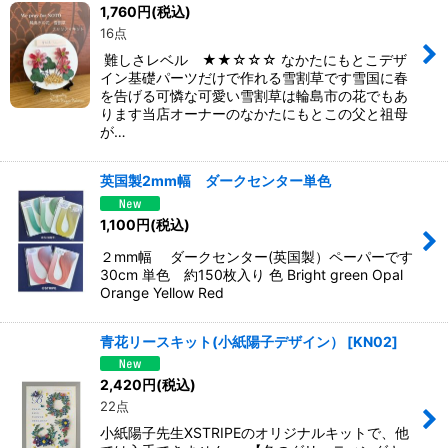
1,760
円
(税込)
16点
難しさレベル ★★☆☆☆ なかたにもとこデザ
イン基礎パーツだけで作れる雪割草です雪国に春
を告げる可憐な可愛い雪割草は輪島市の花でもあ
ります当店オーナーのなかたにもとこの父と祖母
が…
英国製2mm幅 ダークセンター単色
1,100
円
(税込)
２mm幅 ダークセンター(英国製）ペーパーです
30cm 単色 約150枚入り 色 Bright green Opal
Orange Yellow Red
青花リースキット(小紙陽子デザイン）
[
KN02
]
2,420
円
(税込)
22点
小紙陽子先生XSTRIPEのオリジナルキットで、他