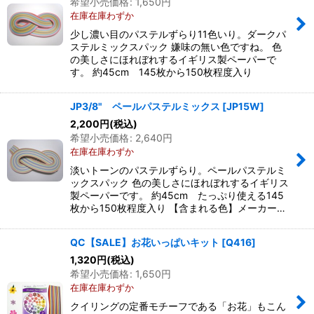
希望小売価格
:
1,650
円
在庫在庫わずか
少し濃い目のパステルずらり11色いり。ダークパ
ステルミックスパック 嫌味の無い色ですね。 色
の美しさにほれぼれするイギリス製ペーパーで
す。 約45cm 145枚から150枚程度入り
JP3/8" ペールパステルミックス
[
JP15W
]
2,200
円
(税込)
希望小売価格
:
2,640
円
在庫在庫わずか
淡いトーンのパステルずらり。ペールパステルミ
ックスパック 色の美しさにほれぼれするイギリス
製ペーパーです。 約45cm たっぷり使える145
枚から150枚程度入り 【含まれる色】メーカー…
QC【SALE】お花いっぱいキット
[
Q416
]
1,320
円
(税込)
希望小売価格
:
1,650
円
在庫在庫わずか
クイリングの定番モチーフである「お花」もこん