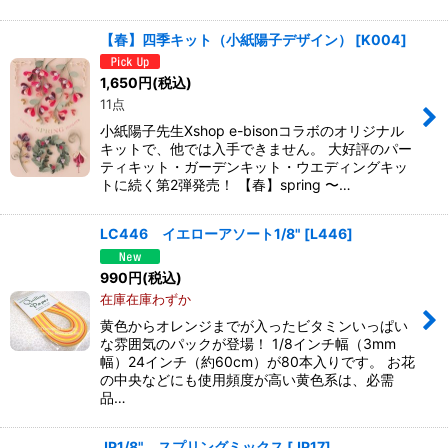
【春】四季キット（小紙陽子デザイン）
[
K004
]
1,650
円
(税込)
11点
小紙陽子先生Xshop e-bisonコラボのオリジナル
キットで、他では入手できません。 大好評のパー
ティキット・ガーデンキット・ウエディングキッ
トに続く第2弾発売！ 【春】spring 〜…
LC446 イエローアソート1/8"
[
L446
]
990
円
(税込)
在庫在庫わずか
黄色からオレンジまでが入ったビタミンいっぱい
な雰囲気のパックが登場！ 1/8インチ幅（3mm
幅）24インチ（約60cm）が80本入りです。 お花
の中央などにも使用頻度が高い黄色系は、必需
品…
JP1/8" スプリングミックス
[
JP17
]