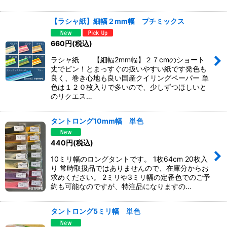
【ラシャ紙】細幅２mm幅 プチミックス
660
円
(税込)
ラシャ紙 【細幅2mm幅】２７cmのショート
丈でピン！とまっすぐの扱いやすい紙です発色も
良く、巻き心地も良い国産クイリングペーパー 単
色は１２０枚入りで多いので、少しずつほしいと
のリクエス…
タントロング10mm幅 単色
440
円
(税込)
10ミリ幅のロングタントです。 1枚64cm 20枚入
り 常時取扱品ではありませんので、在庫分からお
求めください。 2ミリや3ミリ幅の定番色でのご予
約も可能なのですが、特注品になりますの…
タントロング5ミリ幅 単色