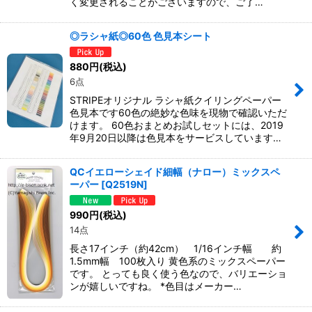
く変更されることがございますので、ご了…
◎ラシャ紙◎60色 色見本シート
880
円
(税込)
6点
STRIPEオリジナル ラシャ紙クイリングペーパー
色見本です60色の絶妙な色味を現物で確認いただ
けます。 60色おまとめお試しセットには、2019
年9月20日以降は色見本をサービスしています…
QCイエローシェイド細幅（ナロー）ミックスペ
ーパー
[
Q2519N
]
990
円
(税込)
14点
長さ17インチ（約42cm） 1/16インチ幅 約
1.5mm幅 100枚入り 黄色系のミックスペーパー
です。 とっても良く使う色なので、バリエーショ
ンが嬉しいですね。 *色目はメーカー…