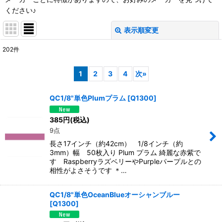
ください♪
表示順変更
閉じる
202
件
表示数
:
1
2
3
4
次
»
並び順
:
QC1/8"単色Plumプラム
[
Q1300
]
絞り込む
385
円
(税込)
9点
長さ17インチ（約42cm） 1/8インチ（約
3mm）幅 50枚入り Plum プラム 綺麗な赤紫で
す RaspberryラズベリーやPurpleパープルとの
相性がよさそうです ＊…
QC1/8"単色OceanBlueオーシャンブルー
[
Q1300
]