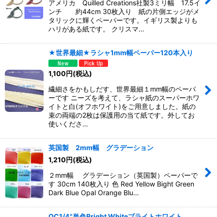
アメリカ Quilled Creations社製3ミリ幅 17.5イ
ンチ 約44cm 30枚入り 紙の片側エッジがメ
タリックに輝くペーパーです。イギリス製よりも
ハリがある紙です。 クリスマ…
★世界最細★ラシャ1mm幅ペーパー120本入り
1,100
円
(税込)
繊細さをかもしだす、世界最細１mm幅のペーパ
ーです ニーズを考えて、ラシャ紙のスーパーホワ
イトと白(オフホワイト)をご用意しました。紙の
束の両端の2枚は保護用の当て紙です。外してお
使いくださ…
英国製 2mm幅 グラデーション
1,210
円
(税込)
２mm幅 グラデーション（英国製）ペーパーで
す 30cm 140枚入り 色 Red Yellow Bight Green
Dark Blue Opal Orange Blu…
QC1/4"単色Bright Whiteブライトホワイト