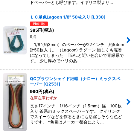
ドペーパーとも呼びます。イギリス製より…
ＬＣ単色Lagoon 1/8" 50枚入り
[
L330
]
385
円
(税込)
9点
1/8"(約3mm）のペーパーが22インチ 約54cm
計50枚入り。 （Lagoon) ラグーン 惜しくも廃番
になってしまった TEALと近い色合いで青緑系で
す。 少し厚めでハリのあ…
QCブラウンシェイド細幅（ナロー）ミックスペ
ーパー
[
Q2531
]
990
円
(税込)
在庫在庫わずか
長さ17インチ 1/16インチ（1.5mm）幅 100枚
入り 茶系のミックスペーパーです。 クイリング
でスイーツなどを作るときにも活躍しそうな色ど
りです。 *色目はメーカー都合により…