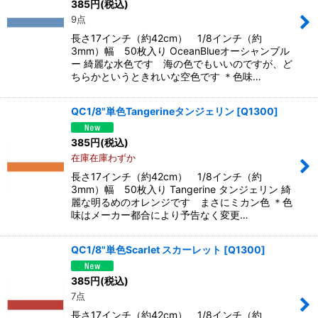
385
円
(税込)
9点
長さ17インチ（約42cm） 1/8インチ（約
3mm）幅 50枚入り OceanBlueオーシャンブル
ー 綺麗な水色です 海の色でもいいのですが、ど
ちらかというときれいな空色です ＊色味…
QC1/8"単色Tangerineタンジェリン
[
Q1300
]
385
円
(税込)
在庫在庫わずか
長さ17インチ（約42cm） 1/8インチ（約
3mm）幅 50枚入り Tangerine タンジェリン 綺
麗な明るめのオレンジです まさにミカン色 ＊色
味はメーカー都合により予告なく変更…
QC1/8"単色Scarlet スカーレット
[
Q1300
]
385
円
(税込)
7点
長さ17インチ（約42cm） 1/8インチ（約