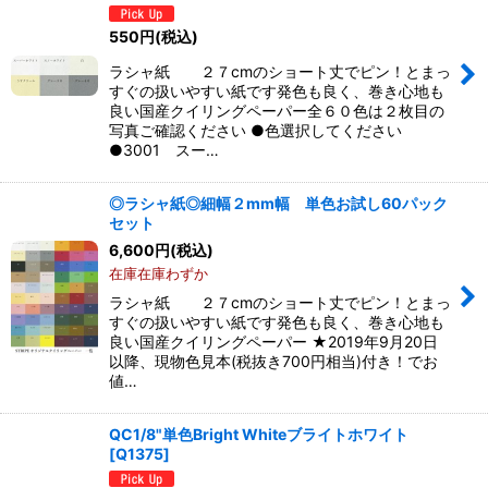
550
円
(税込)
ラシャ紙 ２７cmのショート丈でピン！とまっ
すぐの扱いやすい紙です発色も良く、巻き心地も
良い国産クイリングペーパー全６０色は２枚目の
写真ご確認ください ●色選択してください
●3001 スー…
◎ラシャ紙◎細幅２mm幅 単色お試し60パック
セット
6,600
円
(税込)
在庫在庫わずか
ラシャ紙 ２７cmのショート丈でピン！とまっ
すぐの扱いやすい紙です発色も良く、巻き心地も
良い国産クイリングペーパー ★2019年9月20日
以降、現物色見本(税抜き700円相当)付き！でお
値…
QC1/8"単色Bright Whiteブライトホワイト
[
Q1375
]