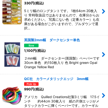
330
円
(税込)
5ミリ幅のロングタントです。 1枚64cm 20枚入
り 常時取扱品ではありませんので、在庫分からお
求めください。 写真にない色（定番カラー）も在
庫がある場合がございますので、プルダウンで選
択…
英国製2mm幅 ダークセンター単色
1,100
円
(税込)
２mm幅 ダークセンター(英国製）ペーパーです
30cm 単色 約150枚入り 色 Bright green Opal
Orange Yellow Red
QC社 カラーメタリックエッジ 3mm幅
990
円
(税込)
アメリカ Quilled Creations社製3ミリ幅 17.5イ
ンチ 約44cm 30枚入り 紙の片側エッジがメ
タリックカラーに輝くペーパーです。カラーギル