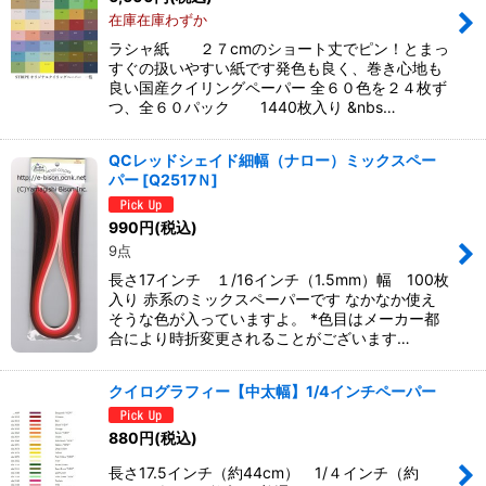
在庫在庫わずか
ラシャ紙 ２７cmのショート丈でピン！とまっ
すぐの扱いやすい紙です発色も良く、巻き心地も
良い国産クイリングペーパー 全６０色を２４枚ず
つ、全６０パック 1440枚入り &nbs…
QCレッドシェイド細幅（ナロー）ミックスペー
パー
[
Q2517Ｎ
]
990
円
(税込)
9点
長さ17インチ １/16インチ（1.5mm）幅 100枚
入り 赤系のミックスペーパーです なかなか使え
そうな色が入っていますよ。 *色目はメーカー都
合により時折変更されることがございます…
クイログラフィー【中太幅】1/4インチペーパー
880
円
(税込)
長さ17.5インチ（約44cm） 1/４インチ（約