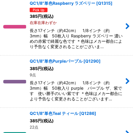
QC1/8"単色Raspberry ラズベリー
[
Q1315
]
385
円
(税込)
在庫在庫わずか
長さ17インチ（約42cm） 1/8インチ（約
3mm）幅 50枚入り Raspberry ラズベリー 濃い
めの赤紫で綺麗な色です ＊色味はメカー都合によ
り予告なく変更されることがございま…
QC1/8"単色Purpleパープル
[
Q1290
]
385
円
(税込)
9点
長さ17インチ（約42cm） 1/8インチ（約
3mm）幅 50枚入り purple パープル ザ、紫で
す 使い勝手のいい紫です ＊色味はメカー都合に
より予告なく変更されることがございます…
QC1/8"単色Teal ティール
[
Q1286
]
385
円
(税込)
22点