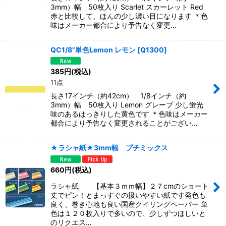
3mm）幅 50枚入り Scarlet スカーレット Red
赤と比較して、ほんの少し濃い目になります ＊色
味はメーカー都合により予告なく変更…
QC1/8"単色Lemon レモン
[
Q1300
]
385
円
(税込)
11点
長さ17インチ（約42cm） 1/8インチ（約
3mm）幅 50枚入り Lemon グレープ 少し蛍光
味のあるはっきりした黄色です ＊色味はメーカー
都合により予告なく変更されることがござい…
★ラシャ紙★3mm幅 プチミックス
660
円
(税込)
ラシャ紙 【基本３ｍｍ幅】２７cmのショート
丈でピン！とまっすぐの扱いやすい紙です発色も
良く、巻き心地も良い国産クイリングペーパー 単
色は１２０枚入りで多いので、少しずつほしいと
のリクエス…