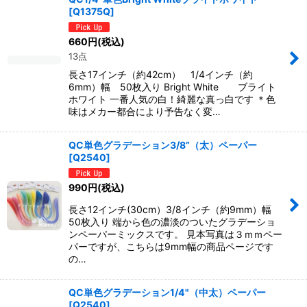
[
Q1375Q
]
660
円
(税込)
13点
長さ17インチ（約42cm） 1/4インチ（約
6mm）幅 50枚入り Bright White ブライト
ホワイト 一番人気の白！綺麗な真っ白です ＊色
味はメカー都合により予告なく変…
QC単色グラデーション3/8”（太）ペーパー
[
Q2540
]
990
円
(税込)
長さ12インチ(30cm）3/8インチ（約9mm）幅
50枚入り 端から色の濃淡のついたグラデーショ
ンペーパーミックスです。 見本写真は３ｍｍペー
パーですが、こちらは9mm幅の商品ページです
の…
QC単色グラデーション1/4"（中太）ペーパー
[
Q2540
]