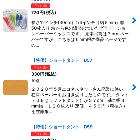
770
円
(税込)
長さ12インチ(30cm）1/4インチ（約６mm）幅
50枚入り 端から色の濃淡のついたグラデーショ
ンペーパーミックスです。 見本写真は３ｍｍペー
パーですが、こちらは６mm幅の商品ページです
の…
【特価】ショートタント D57
330
円
(税込)
10点
２０２０年５月エコネスネットさん廃業に伴い、
在庫ペーパーをお引き受けしたものです。 タント
７０ｋｇ（ソフトタント）が２７cm 基本幅３
mm幅 １２０枚入り 定価 ４５０円（税抜き）
を在庫限…
【特価】ショートタント D59