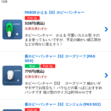
13
件
表示数
:
PAB39 かえる【S】ホビーパンチャー
並び順
:
528
円
(税込)
在庫在庫わずか
絞り込む
ホビーパンチャー かえる 可愛いカエル型 その
まま使ってもいいですが、手足の細かい細工部分
などが何かに使えそう！
新ホビーパンチャー【S】ローズリーフ
[
PAS
S04
]
770
円
(税込)
在庫在庫わずか
ホビーパンチャー【S】 ローズリーフ 細かいギ
ザギザでお役立ち！ バラなどの葉っぱにおすすめ
パンチです 抜け型のサイズは約16ｍｍです
新ホビーパンチャー【S】エンジェル
[
PAS S02
]