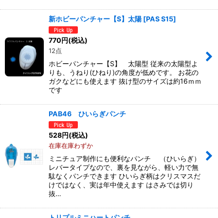
新ホビーパンチャー【S】太陽
[
PAS S15
]
770
円
(税込)
12点
ホビーパンチャー【S】 太陽型 従来の太陽型よ
りも、うねり(ひねり)の角度が低めです。 お花の
ガクなどにも使えます 抜け型のサイズは約16ｍｍ
です
PAB46 ひいらぎパンチ
528
円
(税込)
在庫在庫わずか
ミニチュア制作にも便利なパンチ （ひいらぎ）
レバータイプなので、裏を見ながら、軽い力で無
駄なくパンチできます ひいらぎ柄はクリスマスだ
けではなく、実は年中使えます はさみでは切り
抜…
トリプルミニハートパンチ