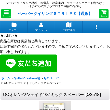
ペーパークイリング材料、お道具、教室案内、ウエディングボード制作など
はじめての方からプロまで納得の品揃え
ペーパークイリングＳＴＲＩＰＥ【通販】
メニュー
カート
カテゴリ
マイページ
ご利用案内
★お願い★
商品在庫数は実店舗と共有しています。
店頭で完売の場合もございますので、予めご了承くださいますよう、お
願い申し上げます。
ホーム
>
QuilledCreations社
>
1/8"ペーパー
>
QCオレンジシェイド1/8"ミックスペーパー
QCオレンジシェイド1/8"ミックスペーパー
[
Q2518
]