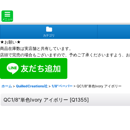
メニュー
カテゴリ
★お願い★
商品在庫数は実店舗と共有しています。
店頭で完売の場合もございますので、予めご了承くださいますよう、お
ホーム
>
QuilledCreations社
>
1/8"ペーパー
>
QC1/8"単色Ivory アイボリー
QC1/8"単色Ivory アイボリー
[
Q1355
]