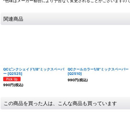
*色味はメーカー都合により予告なく変更されることがございますの
関連商品
QCピンクシェイド1/8"ミックスペーパ
QCクールカラー1/8"ミックスペーパー
ー
[
Q2525
]
[
Q2510
]
990
円
(税込)
990
円
(税込)
この商品を買った人は、こんな商品も買っています