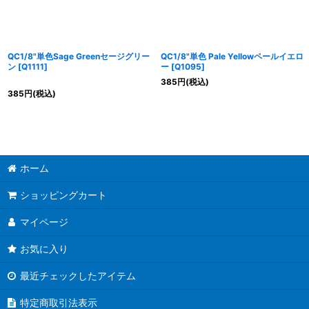
QC1/8"単色Sage Greenセージグリー
QC1/8"単色 Pale Yellowペールイエロ
ン
[
Q1111
]
ー
[
Q1095
]
385
円
(税込)
385
円
(税込)
ホーム
ショッピングカート
マイページ
お気に入り
最近チェックしたアイテム
特定商取引法表示