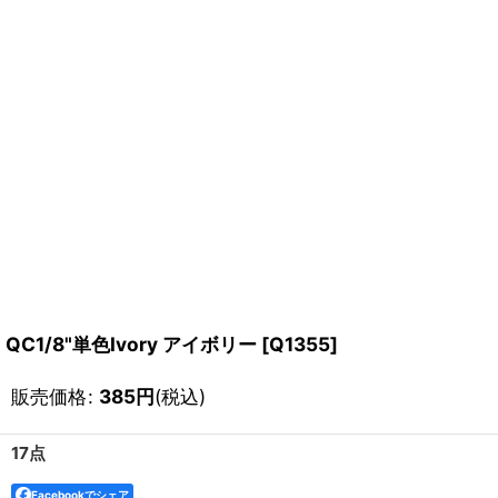
QC1/8"単色Ivory アイボリー
[
Q1355
]
販売価格
:
385
円
(税込)
17点
Facebookでシェア