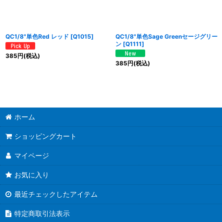
QC1/8"単色Red レッド
[
Q1015
]
QC1/8"単色Sage Greenセージグリー
ン
[
Q1111
]
385
円
(税込)
385
円
(税込)
ホーム
ショッピングカート
マイページ
お気に入り
最近チェックしたアイテム
特定商取引法表示