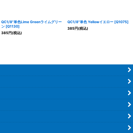
QC1/8"単色Lime Greenライムグリー
QC1/8"単色 Yellowイエロー
[
Q1075
]
ン
[
Q1130
]
385
円
(税込)
385
円
(税込)