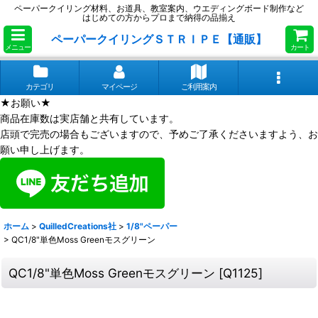
ペーパークイリング材料、お道具、教室案内、ウエディングボード制作など
はじめての方からプロまで納得の品揃え
ペーパークイリングＳＴＲＩＰＥ【通販】
メニュー
カート
カテゴリ
マイページ
ご利用案内
★お願い★
商品在庫数は実店舗と共有しています。
店頭で完売の場合もございますので、予めご了承くださいますよう、お
願い申し上げます。
ホーム
>
QuilledCreations社
>
1/8"ペーパー
>
QC1/8"単色Moss Greenモスグリーン
QC1/8"単色Moss Greenモスグリーン
[
Q1125
]