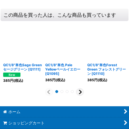
この商品を買った人は、こんな商品も買っています
QC1/8"単色Sage Green
QC1/8"単色 Pale
QC1/8"単色Forest
セージグリーン
[
Q1111
]
Yellowペールイエロー
Green フォレストグリー
[
Q1095
]
ン
[
Q1110
]
385
円
(税込)
385
円
(税込)
385
円
(税込)
ホーム
ショッピングカート