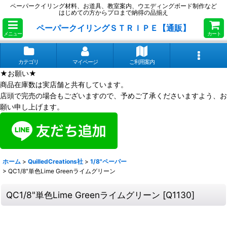
ペーパークイリング材料、お道具、教室案内、ウエディングボード制作など
はじめての方からプロまで納得の品揃え
ペーパークイリングＳＴＲＩＰＥ【通販】
メニュー
カート
カテゴリ
マイページ
ご利用案内
★お願い★
商品在庫数は実店舗と共有しています。
店頭で完売の場合もございますので、予めご了承くださいますよう、お
願い申し上げます。
ホーム
>
QuilledCreations社
>
1/8"ペーパー
>
QC1/8"単色Lime Greenライムグリーン
QC1/8"単色Lime Greenライムグリーン
[
Q1130
]