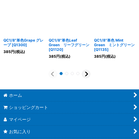
QC1/8"単色Grape グレ
QC1/8"単色Leaf
QC1/8"単色 Mint
ープ
[
Q1300
]
Green リーフグリーン
Green ミントグリーン
[
Q1120
]
[
Q1135
]
385
円
(税込)
385
円
(税込)
385
円
(税込)
ホーム
ショッピングカート
マイページ
お気に入り