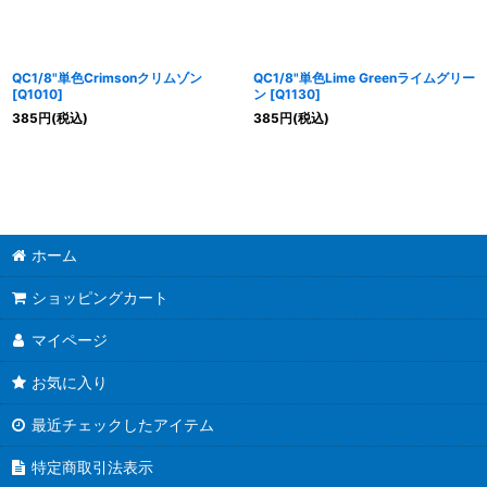
QC1/8"単色Crimsonクリムゾン
QC1/8"単色Lime Greenライムグリー
[
Q1010
]
ン
[
Q1130
]
385
円
(税込)
385
円
(税込)
ホーム
ショッピングカート
マイページ
お気に入り
最近チェックしたアイテム
特定商取引法表示