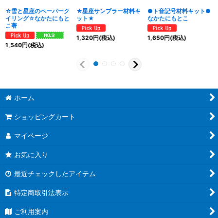
☆雪と星座のペーパーク
★星座サンプラー材料キ
●ト音記号材料キット●
イリング☆なかたにもと
ット★
なかたにもとこ
こ著
1,320
円
(税込)
1,650
円
(税込)
1,540
円
(税込)
ホーム
ショッピングカート
マイページ
お気に入り
最近チェックしたアイテム
特定商取引法表示
ご利用案内