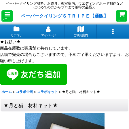
ペーパークイリング材料、お道具、教室案内、ウエディングボード制作など
はじめての方からプロまで納得の品揃え
ペーパークイリングＳＴＲＩＰＥ【通販】
メニュー
カート
カテゴリ
マイページ
ご利用案内
★お願い★
商品在庫数は実店舗と共有しています。
店頭で完売の場合もございますので、予めご了承くださいますよう、お
願い申し上げます。
ホーム
>
コラボ企画
>
コラボキット
>
★月と猫 材料キット★
★月と猫 材料キット★