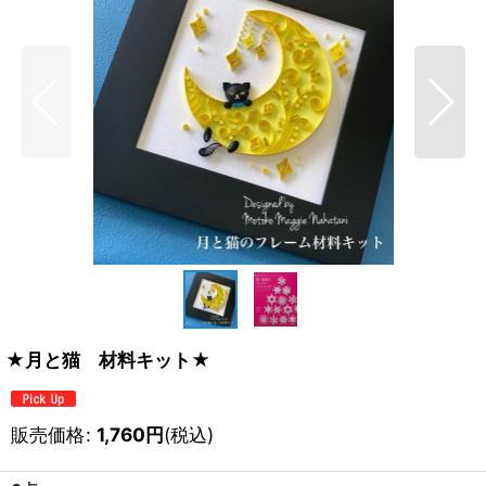
★月と猫 材料キット★
販売価格
:
1,760
円
(税込)