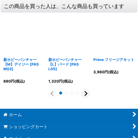
この商品を買った人は、こんな商品も買っています
新ホビーパンチャー
新ホビーパンチャー
Prime フリージアキット
【M】デイジー
[
PAS
【L】バード
[
PAS
M03
]
L05
]
3,960
円
(税込)
880
円
(税込)
1,320
円
(税込)
ホーム
ショッピングカート