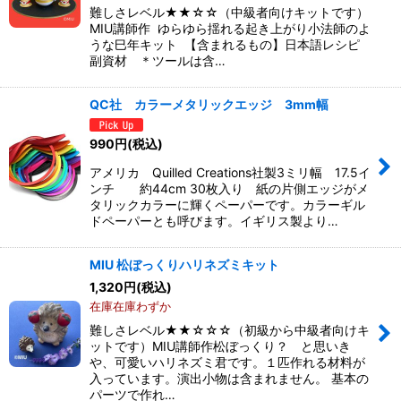
難しさレベル★★☆☆（中級者向けキットです）
MIU講師作 ゆらゆら揺れる起き上がり小法師のよ
うな巳年キット 【含まれるもの】日本語レシピ
副資材 ＊ツールは含…
QC社 カラーメタリックエッジ 3mm幅
990
円
(税込)
アメリカ Quilled Creations社製3ミリ幅 17.5イ
ンチ 約44cm 30枚入り 紙の片側エッジがメ
タリックカラーに輝くペーパーです。カラーギル
ドペーパーとも呼びます。イギリス製より…
MIU 松ぼっくりハリネズミキット
1,320
円
(税込)
在庫在庫わずか
難しさレベル★★☆☆☆（初級から中級者向けキ
ットです）MIU講師作松ぼっくり？ と思いき
や、可愛いハリネズミ君です。１匹作れる材料が
入っています。演出小物は含まれません。 基本の
パーツで作れ…