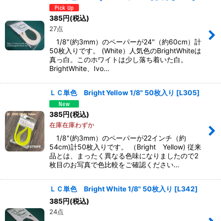
385
円
(税込)
27点
1/8"(約3mm）のペーパーが24"（約60cm）計
50枚入りです。 (White）人気色のBrightWhiteは
真っ白。このホワイトは少し落ち着いた白。
BrightWhite、Ivo…
ＬＣ単色 Bright Yellow 1/8" 50枚入り
[
L305
]
385
円
(税込)
在庫在庫わずか
1/8"(約3mm）のペーパーが22インチ（約
54cm)計50枚入りです。 （Bright Yellow) 従来
品とは、まったく異なる色味になりましたので2
枚目のお写真で色比較をご確認ください…
ＬＣ単色 Bright White 1/8" 50枚入り
[
L342
]
385
円
(税込)
24点