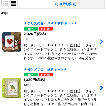
表示順変更
閉じる
43
件
表示数
:
★アリスの白うさぎ★材料キット★
並び順
:
2,320
円
(税込)
9点
絞り込む
難しさレベル ★★★☆☆ 【改訂版】 クイリ
ングスタートブックに 新たに収録された２デザ
インのひとつです うさぎとハートのトランプが作
れます （演出小物は含まれません） 本を見なが…
★桜とメジロ 材料キット★
1,320
円
(税込)
13点
難しさレベル ★★☆☆☆ 【改訂版】 クイリ
ングスタートブックに 新たに収録された２デザ
インのひとつです 本を見ながら同じ作品作りを楽
しむ材料キット すぐに作り始められて便利です …