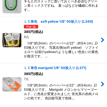
手もとのストックに置いておくべき必須なグリー
ン系ミックスですね。 葉っぱなどが繊細に作れま
す…
ＬＣ単色 soft yellow 1/8" 50枚入り
[
L349
]
385
円
(税込)
8点
1/8"(約3mm）のペーパーが22"（約54 cm）計
50枚入りです。 写真右側(soft yellow) ソフトイ
エロー 以前のyellowのような優しい色合いの黄色
が復活です。 …
ＬＣ単色 marigold 1/8" 50枚入り
[
L371
]
385
円
(税込)
7点
1/8"(約3mm）のペーパーが22"（約54cm）計
50枚入りです。 Marigold メロンからマリーゴー
ルド、に色名が変更されました 蛍光系の赤肉メロ
ンの色です。 色比較写真で色味…