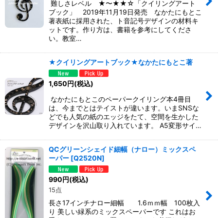
難しさレベル ★〜★★☆「クイリングアート
ブック」 2019年11月19日発売 なかたにもとこ
著表紙に採用された、ト音記号デザインの材料キ
ットです。作り方は、書籍を参考にしてくださ
い。教室…
★クイリングアートブック★なかたにもとこ著
1,650
円
(税込)
なかたにもとこのペーパークイリング本4冊目
は、今までとはテイストが違います。いまSNSな
どでも人気の紙のエッジをたて、空間を生かした
デザインを沢山取り入れています。 A5変形サイ…
QCグリーンシェイド細幅（ナロー）ミックスペ
ーパー
[
Q2520N
]
990
円
(税込)
15点
長さ17インチナロー細幅 1.6ｍｍ幅 100枚入
り 美しい緑系のミックスペーパーです これはお