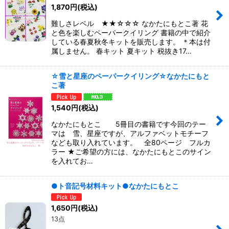
1,870
円
(税込)
難しさレベル ★★☆☆☆ なかたにもとこ著 花
と色を楽しむペーパークイリング 書籍の中で紹介
している春夏秋冬キットを販売します。 ＊本は付
属しません。 春キット 夏キット 税抜き17…
☆雪と星座のペーパークイリング☆なかたにもと
こ著
1,540
円
(税込)
なかたにもとこ 5冊目の書籍です今回のテー
マは 雪、星座ですが、アルファベットモチーフ
なども取り入れています。 全80ページ フルカ
ラー ★ご希望の方には、なかたにもとこのサイン
を入れてお…
●ト音記号材料キット●なかたにもとこ
1,650
円
(税込)
13点