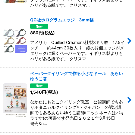
ハリがある紙です。 クリスマ…
QC社ホログラムエッジ 3mm幅
880
円
(税込)
アメリカ Quilled Creations社製3ミリ幅 17.5イ
ンチ 約44cm 30枚入り 紙の片側エッジがメ
タリックに輝くペーパーです。イギリス製よりも
ハリがある紙です。 クリスマ…
ペーパークイリングで作る小さなドール あらい
ゆうこ著
1,540
円
(税込)
なかたにもとこクイリング教室 公認講師でもあ
りボタニカルクイリング®︎・ジャパン の認定講
師でもあるあらいゆうこ講師(ニックネームはパキ
ラです)の著書です発売日２０２１年3月15日
発売&n…