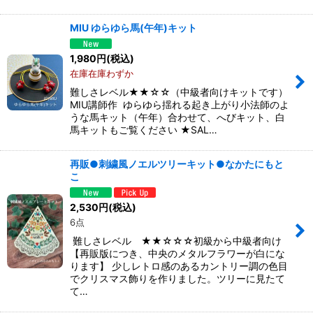
MIU ゆらゆら馬(午年)キット
1,980
円
(税込)
在庫在庫わずか
難しさレベル★★☆☆（中級者向けキットです）
MIU講師作 ゆらゆら揺れる起き上がり小法師のよ
うな馬キット（午年）合わせて、へびキット、白
馬キットもご覧ください ★SAL…
再販●刺繍風ノエルツリーキット●なかたにもと
こ
2,530
円
(税込)
6点
難しさレベル ★★☆☆☆初級から中級者向け
【再販版につき、中央のメタルフラワーが白にな
ります】 少しレトロ感のあるカントリー調の色目
でクリスマス飾りを作りました。ツリーに見たて
て…