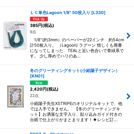
ＬＣ単色Lagoon 1/8" 50枚入り
[
L330
]
385
円
(税込)
9点
1/8"(約3mm）のペーパーが22インチ 約54cm
計50枚入り。 （Lagoon) ラグーン 惜しくも廃番
になってしまった TEALと近い色合いで青緑系で
す。 少し厚めでハリのあ…
冬のグリーティングキット(小紙陽子デザイン）
[
KN01
]
2,420
円
(税込)
22点
小紙陽子先生XSTRIPEのオリジナルキットで、他
では入手できません。 【冬のグリーティングキ
ット】お洒落な文字入り、貼り込みガイド付きの
台紙で仕上がりがまとまります！★レシピ訂…