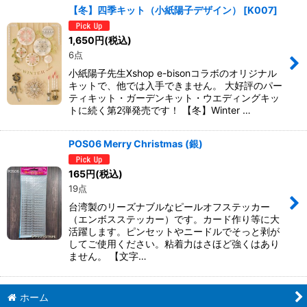
【冬】四季キット（小紙陽子デザイン）
[
K007
]
1,650
円
(税込)
6点
小紙陽子先生Xshop e-bisonコラボのオリジナル
キットで、他では入手できません。 大好評のパー
ティキット・ガーデンキット・ウエディングキッ
トに続く第2弾発売です！ 【冬】Winter …
POS06 Merry Christmas (銀)
165
円
(税込)
19点
台湾製のリーズナブルなピールオフステッカー
（エンボスステッカー）です。カード作り等に大
活躍します。ピンセットやニードルでそっと剥が
してご使用ください。粘着力はさほど強くはあり
ません。 【文字…
ホーム