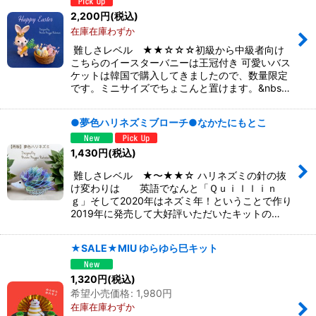
2,200
円
(税込)
在庫在庫わずか
難しさレベル ★★☆☆☆初級から中級者向け
こちらのイースターバニーは王冠付き 可愛いバス
ケットは韓国で購入してきましたので、数量限定
です。ミニサイズでちょこんと置けます。&nbs…
●夢色ハリネズミブローチ●なかたにもとこ
1,430
円
(税込)
難しさレベル ★〜★★☆ ハリネズミの針の抜
け変わりは 英語でなんと「Ｑｕｉｌｌｉｎ
ｇ」そして2020年はネズミ年！ということで作り
2019年に発売して大好評いただいたキットの…
★SALE★MIU ゆらゆら巳キット
1,320
円
(税込)
希望小売価格
:
1,980
円
在庫在庫わずか