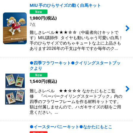
MIU 手のひらサイズの動く白馬キット
1,980
円
(税込)
7点
難しさレベル★★★☆☆（中級者向けキットで
す）MIU講師作 タイヤも動いちゃう可愛い白馬！
手のひらサイズでめちゃキュートな上に上品さも
あります2026年の干支は午年ですか毎年のク…
●四季フラワーキット●クイリングスタートブッ
クより
1,540
円
(税込)
難しさレベル ★★☆☆☆ なかたにもとこ監
修 『ペーパークイリングスタートブック』内の
四季のフラワーフレームを作る材料キットです。
額は付属しませんので、ハガキサイズの額をご用
意ください。…
●イースターバニーキット●なかたにもとこ