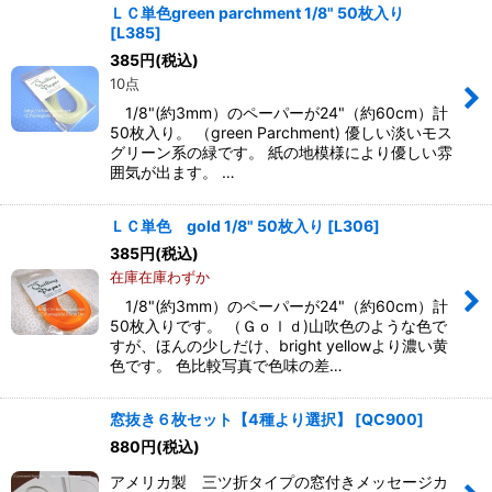
ＬＣ単色green parchment 1/8" 50枚入り
[
L385
]
385
円
(税込)
10点
1/8"(約3mm）のペーパーが24"（約60cm）計
50枚入り。 （green Parchment) 優しい淡いモス
グリーン系の緑です。 紙の地模様により優しい雰
囲気が出ます。 …
ＬＣ単色 gold 1/8" 50枚入り
[
L306
]
385
円
(税込)
在庫在庫わずか
1/8"(約3mm）のペーパーが24"（約60cm）計
50枚入りです。 （Ｇｏｌｄ)山吹色のような色で
すが、ほんの少しだけ、bright yellowより濃い黄
色です。 色比較写真で色味の差…
窓抜き６枚セット【4種より選択】
[
QC900
]
880
円
(税込)
アメリカ製 三ツ折タイプの窓付きメッセージカ