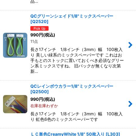
品…
QCグリーンシェイド1/8"ミックスペーパー
[
Q2520
]
990
円
(税込)
11点
長さ17インチ 1/8インチ（3mm）幅 100枚入
り 美しい緑系のミックスペーパーです これはお
手もとのストックに置いておくべき必須なグリー
ン系ミックスですね。 旧パックが無くなり次第
新…
QCレインボウカラー1/8"ミックスペーパー
[
Q2500
]
990
円
(税込)
在庫在庫わずか
長さ17インチ 1/8インチ（3mm）幅 100枚入
り 虹色6色のミックスペーパーです
ＬＣ単色CreamyWhite 1/8" 50枚入り
[
L303
]