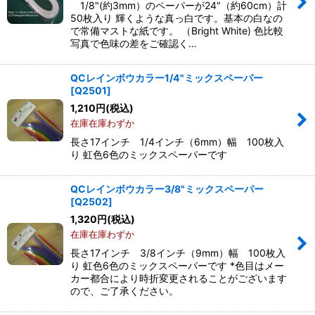
1/8"(約3mm）のペーパーが24"（約60cm）計
50枚入り 輝くような真っ白です。基本の白なの
で常備マストな紙です。 （Bright White) 色比較
写真で色味の差をご確認く…
QCレインボウカラー1/4"ミックスペーパー
[
Q2501
]
1,210
円
(税込)
在庫在庫わずか
長さ17インチ 1/4インチ（6mm）幅 100枚入
り 虹色6色のミックスペーパーです
QCレインボウカラー3/8"ミックスペーパー
[
Q2502
]
1,320
円
(税込)
在庫在庫わずか
長さ17インチ 3/8インチ（9mm）幅 100枚入
り 虹色6色のミックスペーパーです *色目はメー
カー都合により時折変更されることがございます
ので、ご了承ください。