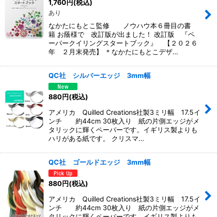
1,760
円
(税込)
あり
なかたにもとこ監修 ノウハウ本６冊目の書
籍 お蔭様で 改訂版が出ました！ 改訂版 『ペ
ーパークイリングスタートブック』 【２０２６
年 ２月末発売】 ＊なかたにもとこデザ…
QC社 シルバーエッジ 3mm幅
880
円
(税込)
アメリカ Quilled Creations社製3ミリ幅 17.5イ
ンチ 約44cm 30枚入り 紙の片側エッジがメ
タリックに輝くペーパーです。イギリス製よりも
ハリがある紙です。 クリスマ…
QC社 ゴールドエッジ 3mm幅
880
円
(税込)
アメリカ Quilled Creations社製3ミリ幅 17.5イ
ンチ 約44cm 30枚入り 紙の片側エッジがメ
タリックに輝くペーパーです。イギリス製よりも