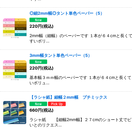
◎細2mm幅◎タント単色ペーパー（5）
220
円
(税込)
2mm幅（細幅）のペーパーです １本が６４cmと長
すいボリ…
3mm幅タント単色ペーパー（5）
220
円
(税込)
基本幅３ｍｍ幅のペーパーです １本が６４cmと長く
いボリュ…
【ラシャ紙】細幅２mm幅 プチミックス
660
円
(税込)
ラシャ紙 【細幅2mm幅】２７cmのショート丈でピ
いとのリクエス…