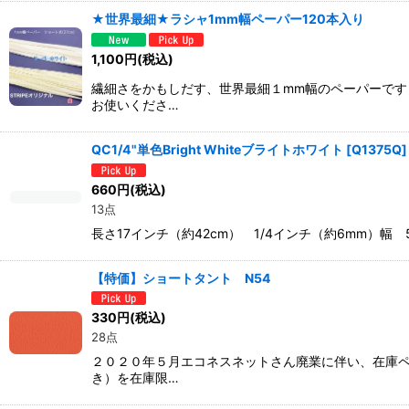
★世界最細★ラシャ1mm幅ペーパー120本入り
1,100
円
(税込)
繊細さをかもしだす、世界最細１mm幅のペーパーです
お使いくださ…
QC1/4"単色Bright Whiteブライトホワイト
[
Q1375Q
]
660
円
(税込)
13点
長さ17インチ（約42cm） 1/4インチ（約6mm）幅
【特価】ショートタント N54
330
円
(税込)
28点
２０２０年５月エコネスネットさん廃業に伴い、在庫ペ
き）を在庫限…