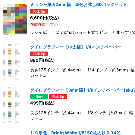
★ラシャ紙★3mm幅 単色お試し60パックセット
6,600
円
(税込)
在庫在庫わずか
ラシャ紙 ２７cmのショート丈でピン！とまっすぐの
クイログラフィー【中太幅】1/4インチペーパー
880
円
(税込)
長さ17.5インチ（約44cm） 1/４インチ（約6
カット…
クイログラフィー【3mm幅】1/8インチペーパー
[
sku
]
495
円
(税込)
長さ17.5インチ（約44cm） 1/8インチ（約3m
ット…
ＬＣ単色 Bright White 1/8" 50枚入り
[
L342
]