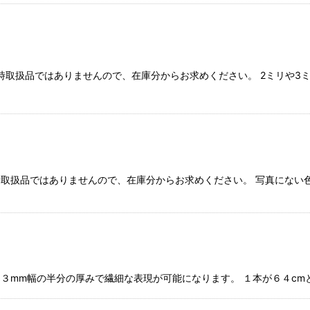
入り 常時取扱品ではありませんので、在庫分からお求めください。 2ミリ
り 常時取扱品ではありませんので、在庫分からお求めください。 写真に
★ ３mm幅の半分の厚みで繊細な表現が可能になります。 １本が６４c