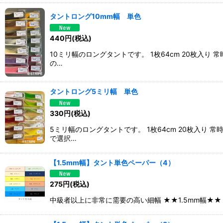
タントロング10mm幅 単色
440
円
(税込)
10ミリ幅のロングタントです。 1枚64cm 20枚
の…
タントロング5ミリ幅 単色
330
円
(税込)
5ミリ幅のロングタントです。 1枚64cm 20枚入
で選択…
【1.5mm幅】タント単色ペーパー（4）
275
円
(税込)
中級者以上に非常に需要の高い細幅 ★★1.5mm幅★