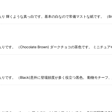
枚入り 輝くような真っ白です。基本の白なので常備マストな紙です。 （Brig
入りです。 （Chocolate Brown) ダークチョコの茶色です。 ミニ
0枚入りです。 （Black)意外に登場頻度が多く役立つ黒色。 動物モチ