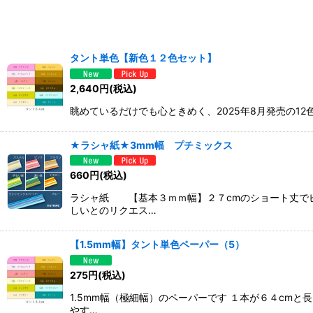
表示数
:
並び順
:
タント単色【新色１２色セット】
2,640
円
(税込)
眺めているだけでも心ときめく、2025年8月発売の12
★ラシャ紙★3mm幅 プチミックス
660
円
(税込)
ラシャ紙 【基本３ｍｍ幅】２７cmのショート丈で
しいとのリクエス…
【1.5mm幅】タント単色ペーパー（5）
275
円
(税込)
1.5mm幅（極細幅）のペーパーです １本が６４cm
やす…