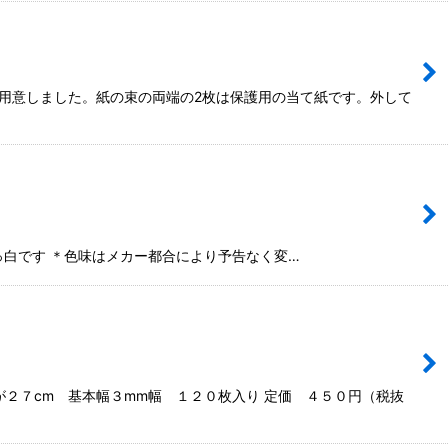
ご用意しました。紙の束の両端の2枚は保護用の当て紙です。外して
な真っ白です ＊色味はメカー都合により予告なく変…
２７cm 基本幅３mm幅 １２０枚入り 定価 ４５０円（税抜