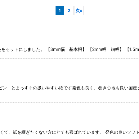
1
2
次
»
絞り込む
色をセットにしました。 【3mm幅 基本幅】 【2mm幅 細幅】 【1.
ピン！とまっすぐの扱いやすい紙です発色も良く、巻き心地も良い国産ク
と長くて、紙を継ぎたくない方にとても喜ばれています。 発色の良いソ