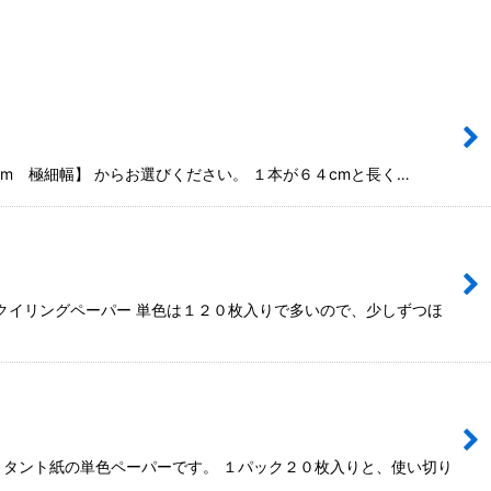
5mm 極細幅】 からお選びください。 １本が６４cmと長く…
イリングペーパー 単色は１２０枚入りで多いので、少しずつほ
フトタント紙の単色ペーパーです。 １パック２０枚入りと、使い切り