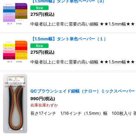
【1.5mm幅】タント単色ペーパー（3）
275
円
(税込)
中級者以上に非常に需要の高い細幅 ★★1.5mm幅★
【1.5mm幅】タント単色ペーパー（１）
275
円
(税込)
中級者以上に非常に需要の高い細幅 ★★1.5mm幅★
QCブラウンシェイド細幅（ナロー）ミックスペーパー
990
円
(税込)
在庫在庫わずか
長さ17インチ 1/16インチ（1.5mm）幅 100