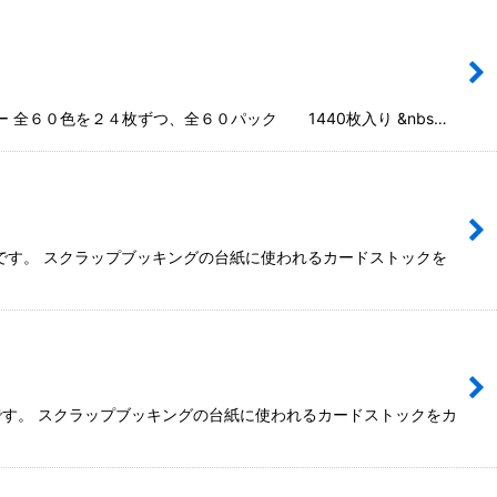
６０色を２４枚ずつ、全６０パック 1440枚入り &nbs…
い紙です。 スクラップブッキングの台紙に使われるカードストックを
い紙です。 スクラップブッキングの台紙に使われるカードストックをカ