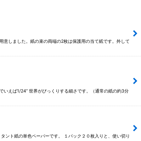
ご用意しました。紙の束の両端の2枚は保護用の当て紙です。外して
えば1/24” 世界がびっくりする細さです。（通常の紙の約3分
フトタント紙の単色ペーパーです。 １パック２０枚入りと、使い切り