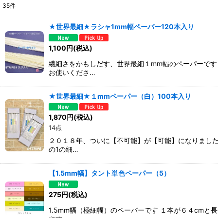
35
件
サブカテゴリ
:
★世界最細★ラシャ1mm幅ペーパー120本入り
表示数
:
1,100
円
(税込)
繊細さをかもしだす、世界最細１mm幅のペーパーです
並び順
:
お使いくださ…
★世界最細★１mmペーパー（白）100本入り
1,870
円
(税込)
14点
２０１８年、ついに【不可能】が【可能】になりました
の1の細…
【1.5mm幅】タント単色ペーパー（5）
275
円
(税込)
1.5mm幅（極細幅）のペーパーです １本が６４cm