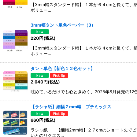
【3mm幅スタンダード幅】 １本が６４cmと長くて
ボリュー…
3mm幅タント単色ペーパー（3）
220
円
(税込)
【3mm幅スタンダード幅】 １本が６４cmと長くて
ボリュー…
タント単色【新色１２色セット】
2,640
円
(税込)
眺めているだけでも心ときめく、2025年8月発売の12
【ラシャ紙】細幅２mm幅 プチミックス
660
円
(税込)
ラシャ紙 【細幅2mm幅】２７cmのショート丈でピ
いとのリクエス…