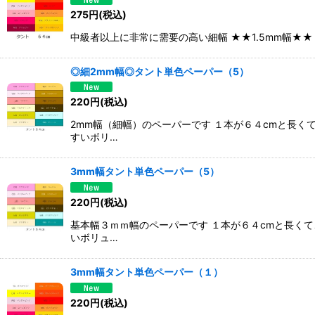
275
円
(税込)
中級者以上に非常に需要の高い細幅 ★★1.5mm幅★
◎細2mm幅◎タント単色ペーパー（5）
220
円
(税込)
2mm幅（細幅）のペーパーです １本が６４cmと長
すいボリ…
3mm幅タント単色ペーパー（5）
220
円
(税込)
基本幅３ｍｍ幅のペーパーです １本が６４cmと長く
いボリュ…
3mm幅タント単色ペーパー（１）
220
円
(税込)