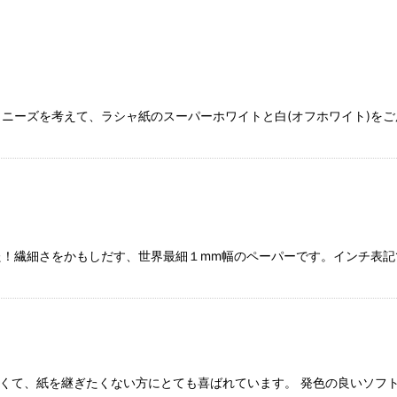
 ニーズを考えて、ラシャ紙のスーパーホワイトと白(オフホワイト)を
絞り込む
！繊細さをかもしだす、世界最細１mm幅のペーパーです。インチ表記でい
と長くて、紙を継ぎたくない方にとても喜ばれています。 発色の良いソ