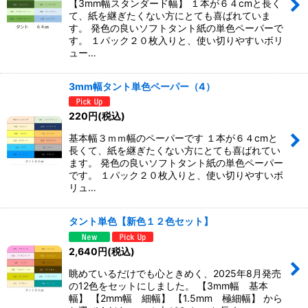
【3mm幅スタンダード幅】 １本が６４cmと長く
て、紙を継ぎたくない方にとても喜ばれていま
す。 発色の良いソフトタント紙の単色ペーパーで
す。 １パック２０枚入りと、使い切りやすいボリ
ュー…
3mm幅タント単色ペーパー（4）
220
円
(税込)
基本幅３ｍｍ幅のペーパーです １本が６４cmと
長くて、紙を継ぎたくない方にとても喜ばれてい
ます。 発色の良いソフトタント紙の単色ペーパー
です。 １パック２０枚入りと、使い切りやすいボ
リュ…
タント単色【新色１２色セット】
2,640
円
(税込)
眺めているだけでも心ときめく、2025年8月発売
の12色をセットにしました。 【3mm幅 基本
幅】 【2mm幅 細幅】 【1.5mm 極細幅】 から