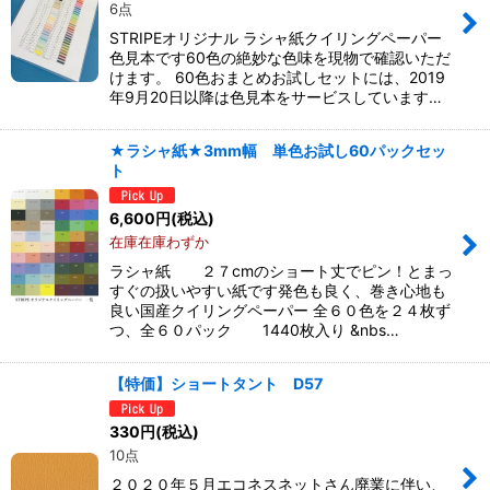
6点
STRIPEオリジナル ラシャ紙クイリングペーパー
色見本です60色の絶妙な色味を現物で確認いただ
けます。 60色おまとめお試しセットには、2019
年9月20日以降は色見本をサービスしています…
★ラシャ紙★3mm幅 単色お試し60パックセッ
ト
6,600
円
(税込)
在庫在庫わずか
ラシャ紙 ２７cmのショート丈でピン！とまっ
すぐの扱いやすい紙です発色も良く、巻き心地も
良い国産クイリングペーパー 全６０色を２４枚ず
つ、全６０パック 1440枚入り &nbs…
【特価】ショートタント D57
330
円
(税込)
10点
２０２０年５月エコネスネットさん廃業に伴い、