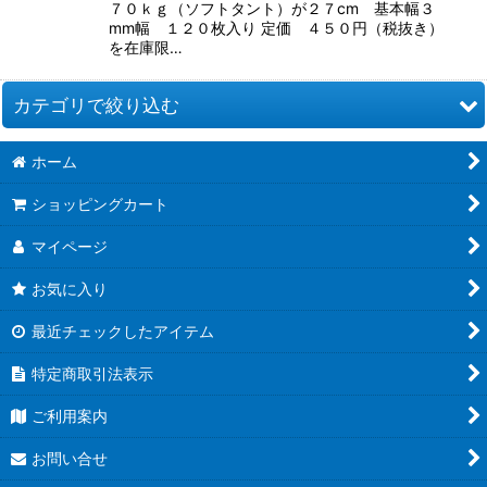
７０ｋｇ（ソフトタント）が２７cm 基本幅３
mm幅 １２０枚入り 定価 ４５０円（税抜き）
を在庫限…
カテゴリで絞り込む
ホーム
ショップ❤オリジナル (全商品)
ショッピングカート
極細1mm幅ペーパー
マイページ
タントロング1.5mm幅
お気に入り
タントロング２mm幅（細幅）
最近チェックしたアイテム
タントロング3mm幅（基本幅）
特定商取引法表示
タント全色おまとめ
ご利用案内
ラシャ紙２mm幅（細幅）
お問い合せ