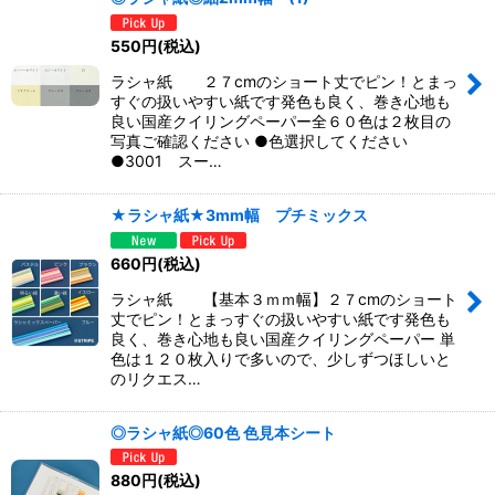
550
円
(税込)
ラシャ紙 ２７cmのショート丈でピン！とまっ
すぐの扱いやすい紙です発色も良く、巻き心地も
良い国産クイリングペーパー全６０色は２枚目の
写真ご確認ください ●色選択してください
●3001 スー…
★ラシャ紙★3mm幅 プチミックス
660
円
(税込)
ラシャ紙 【基本３ｍｍ幅】２７cmのショート
丈でピン！とまっすぐの扱いやすい紙です発色も
良く、巻き心地も良い国産クイリングペーパー 単
色は１２０枚入りで多いので、少しずつほしいと
のリクエス…
◎ラシャ紙◎60色 色見本シート
880
円
(税込)