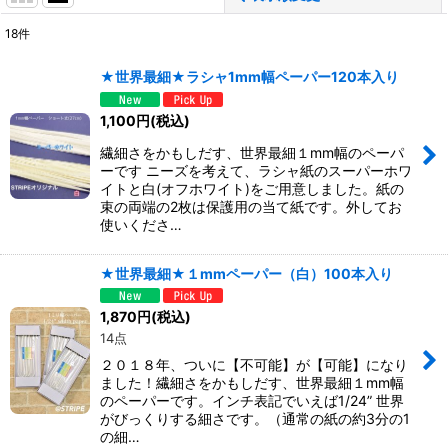
18
件
サブカテゴリ
:
★世界最細★ラシャ1mm幅ペーパー120本入り
表示数
:
1,100
円
(税込)
繊細さをかもしだす、世界最細１mm幅のペーパ
並び順
:
ーです ニーズを考えて、ラシャ紙のスーパーホワ
イトと白(オフホワイト)をご用意しました。紙の
束の両端の2枚は保護用の当て紙です。外してお
絞り込む
使いくださ…
★世界最細★１mmペーパー（白）100本入り
1,870
円
(税込)
14点
２０１８年、ついに【不可能】が【可能】になり
ました！繊細さをかもしだす、世界最細１mm幅
のペーパーです。インチ表記でいえば1/24” 世界
がびっくりする細さです。（通常の紙の約3分の1
の細…