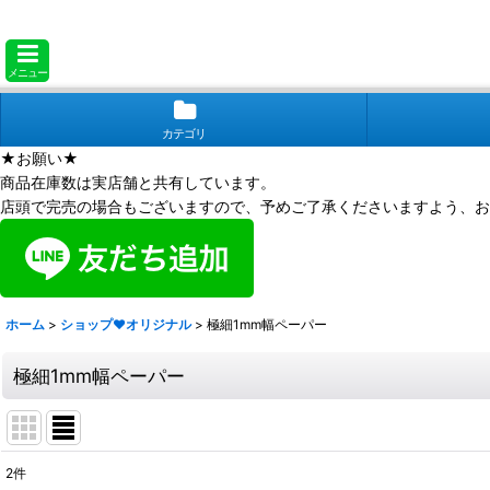
メニュー
カテゴリ
★お願い★
商品在庫数は実店舗と共有しています。
店頭で完売の場合もございますので、予めご了承くださいますよう、お
ホーム
>
ショップ❤オリジナル
>
極細1mm幅ペーパー
極細1mm幅ペーパー
2
件