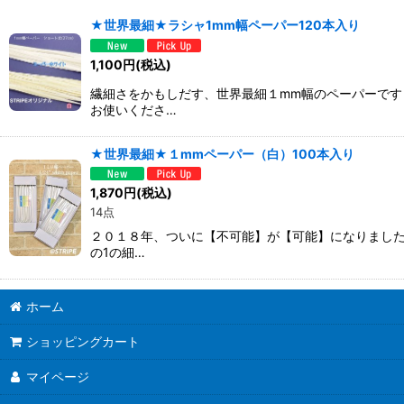
表示数
:
★世界最細★ラシャ1mm幅ペーパー120本入り
並び順
:
1,100
円
(税込)
繊細さをかもしだす、世界最細１mm幅のペーパーです
お使いくださ…
★世界最細★１mmペーパー（白）100本入り
1,870
円
(税込)
14点
２０１８年、ついに【不可能】が【可能】になりました
の1の細…
ホーム
ショッピングカート
マイページ