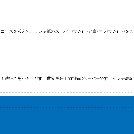
 ニーズを考えて、ラシャ紙のスーパーホワイトと白(オフホワイト)を
絞り込む
！繊細さをかもしだす、世界最細１mm幅のペーパーです。インチ表記でい