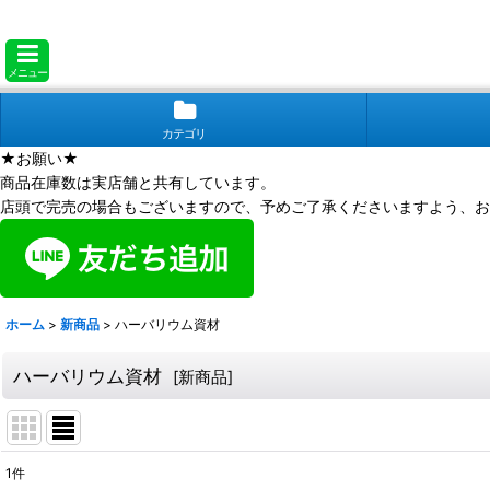
メニュー
カテゴリ
★お願い★
商品在庫数は実店舗と共有しています。
店頭で完売の場合もございますので、予めご了承くださいますよう、お
ホーム
>
新商品
>
ハーバリウム資材
ハーバリウム資材
[
新商品
]
1
件