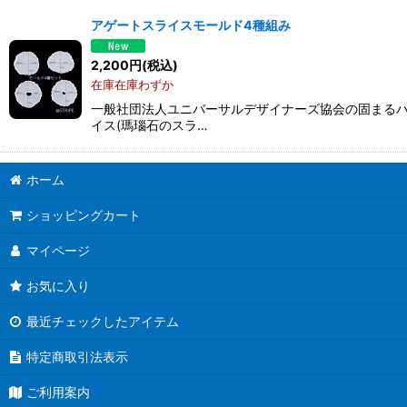
表示数
:
アゲートスライスモールド4種組み
並び順
:
2,200
円
(税込)
在庫在庫わずか
一般社団法人ユニバーサルデザイナーズ協会の固まるハ
イス(瑪瑙石のスラ…
ホーム
ショッピングカート
マイページ
お気に入り
最近チェックしたアイテム
特定商取引法表示
ご利用案内