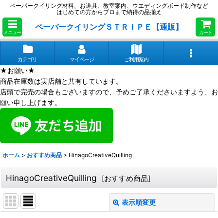
ペーパークイリング材料、お道具、教室案内、ウエディングボード制作など
はじめての方からプロまで納得の品揃え
ペーパークイリングＳＴＲＩＰＥ【通販】
メニュー
カート
カテゴリ
マイページ
ご利用案内
★お願い★
商品在庫数は実店舗と共有しています。
店頭で完売の場合もございますので、予めご了承くださいますよう、お
願い申し上げます。
ホーム
>
おすすめ商品
>
HinagoCreativeQuilling
HinagoCreativeQuilling
[
おすすめ商品
]
表示順変更
閉じる