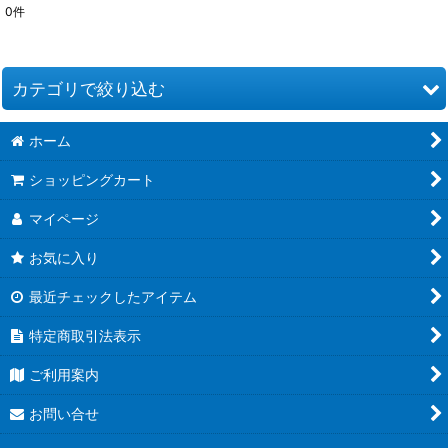
0
件
サブカテゴリ
:
表示数
:
カテゴリで絞り込む
並び順
:
ホーム
HinagoCreativeQuilling (全商品)
ショッピングカート
ツール
絞り込む
マイページ
お気に入り
最近チェックしたアイテム
特定商取引法表示
ご利用案内
お問い合せ