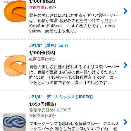
1,100
円
(税込)
在庫在庫わずか
発色の美しさにほれぼれするイギリス製ペーパー
は、色幅が豊富 お好みの色を見つけてください
KatySue 約45cm １４０枚入りです。 deep
yellow 綺麗な山吹色で…
JP1/8"（単色）corn
1,100
円
(税込)
在庫在庫わずか
発色の美しさにほれぼれするイギリス製ペーパー
は、色幅が豊富 お好みの色を見つけてください
約45cm 145枚から150枚程度入り corn コー
ン色という名前ですが、濃い目の肌色です …
JP1/4" デニムミックス
[
JP07Q
]
1,650
円
(税込)
希望小売価格
:
2,200
円
在庫在庫わずか
ブルージーンズを思わせる藍系ブルー デニムミ
ックスパック 凛とした雰囲気がいいですね。 色