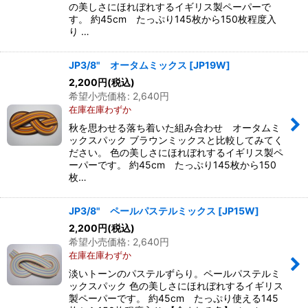
の美しさにほれぼれするイギリス製ペーパーで
す。 約45cm たっぷり145枚から150枚程度入
り …
JP3/8" オータムミックス
[
JP19W
]
2,200
円
(税込)
希望小売価格
:
2,640
円
在庫在庫わずか
秋を思わせる落ち着いた組み合わせ オータムミ
ックスパック ブラウンミックスと比較してみてく
ださい。 色の美しさにほれぼれするイギリス製ペ
ーパーです。 約45cm たっぷり145枚から150
枚…
JP3/8" ペールパステルミックス
[
JP15W
]
2,200
円
(税込)
希望小売価格
:
2,640
円
在庫在庫わずか
淡いトーンのパステルずらり。ペールパステルミ
ックスパック 色の美しさにほれぼれするイギリス
製ペーパーです。 約45cm たっぷり使える145