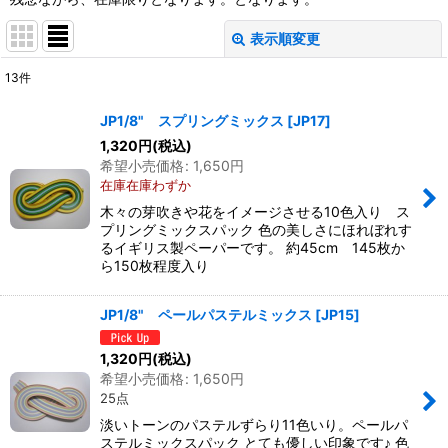
表示順変更
閉じる
13
件
サブカテゴリ
:
JP1/8" スプリングミックス
[
JP17
]
1,320
円
(税込)
表示数
:
希望小売価格
:
1,650
円
在庫在庫わずか
並び順
:
木々の芽吹きや花をイメージさせる10色入り ス
プリングミックスパック 色の美しさにほれぼれす
るイギリス製ペーパーです。 約45cm 145枚か
絞り込む
ら150枚程度入り
JP1/8" ペールパステルミックス
[
JP15
]
1,320
円
(税込)
希望小売価格
:
1,650
円
25点
淡いトーンのパステルずらり11色いり。ペールパ
ステルミックスパック とても優しい印象です♪ 色