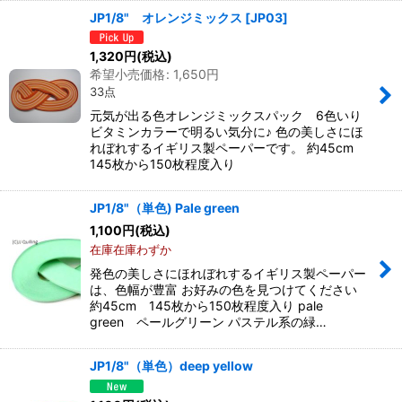
JP1/8" オレンジミックス
[
JP03
]
1,320
円
(税込)
希望小売価格
:
1,650
円
33点
元気が出る色オレンジミックスパック 6色いり
ビタミンカラーで明るい気分に♪ 色の美しさにほ
れぼれするイギリス製ペーパーです。 約45cm
145枚から150枚程度入り
JP1/8"（単色) Pale green
1,100
円
(税込)
在庫在庫わずか
発色の美しさにほれぼれするイギリス製ペーパー
は、色幅が豊富 お好みの色を見つけてください
約45cm 145枚から150枚程度入り pale
green ペールグリーン パステル系の緑…
JP1/8"（単色）deep yellow