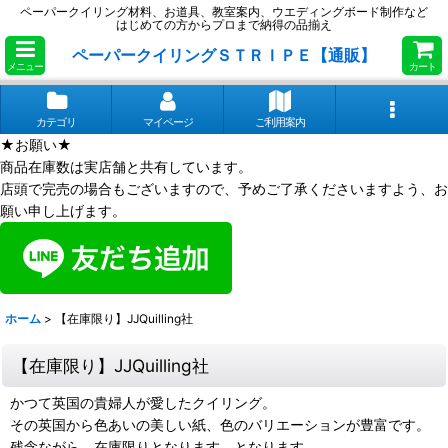
ペーパークイリング材料、お道具、教室案内、ウエディングボード制作など
はじめての方からプロまで納得の品揃え
ペーパークイリングＳＴＲＩＰＥ【通販】
メニュー
カート
カテゴリ
マイページ
ご利用案内
★お願い★
商品在庫数は実店舗と共有しています。
店頭で完売の場合もございますので、予めご了承くださいますよう、お
願い申し上げます。
ホーム
>
【在庫限り】JJQuilling社
【在庫限り】JJQuilling社
かつて英国の貴婦人が愛したクイリング。
その英国から色あいの美しい紙、色のバリエーションが豊富です。
残念ながら、在庫限りとなります。となります。