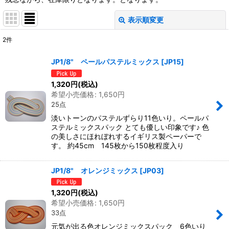
表示順変更
閉じる
2
件
サブカテゴリ
:
JP1/8" ペールパステルミックス
[
JP15
]
表示数
:
1,320
円
(税込)
希望小売価格
:
1,650
円
25点
並び順
:
淡いトーンのパステルずらり11色いり。ペールパ
ステルミックスパック とても優しい印象です♪ 色
絞り込む
の美しさにほれぼれするイギリス製ペーパーで
す。 約45cm 145枚から150枚程度入り
JP1/8" オレンジミックス
[
JP03
]
1,320
円
(税込)
希望小売価格
:
1,650
円
33点
元気が出る色オレンジミックスパック 6色いり