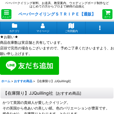
ペーパークイリング材料、お道具、教室案内、ウエディングボード制作など
はじめての方からプロまで納得の品揃え
ペーパークイリングＳＴＲＩＰＥ【通販】
メニュー
カート
カテゴリ
マイページ
ご利用案内
★お願い★
商品在庫数は実店舗と共有しています。
店頭で完売の場合もございますので、予めご了承くださいますよう、お
願い申し上げます。
ホーム
>
おすすめ商品
>
【在庫限り】JJQuilling社
【在庫限り】JJQuilling社
[
おすすめ商品
]
かつて英国の貴婦人が愛したクイリング。
その英国から色あいの美しい紙、色のバリエーションが豊富です。
残念ながら、在庫限りとなります。となります。