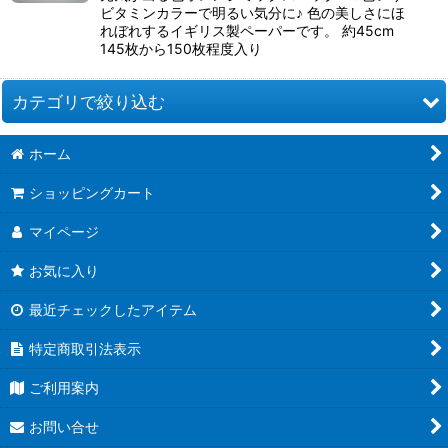
ビタミンカラーで明るい気分に♪ 色の美しさにほ
れぼれするイギリス製ペーパーです。 約45cm
145枚から150枚程度入り
カテゴリで絞り込む
ホーム
【在庫限り】JJQuilling社 (全商品)
ショッピングカート
1/8"ペーパー
マイページ
1/4"ペーパー
お気に入り
3/8"ペーパー
最近チェックしたアイテム
特殊ペーパー
特定商取引法表示
ご利用案内
お問い合せ