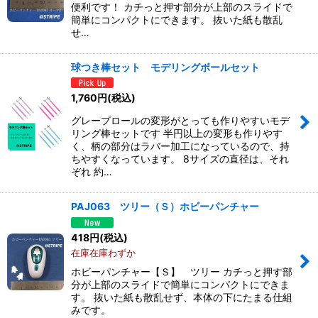
便利です！ カチっと押す部分が上部のスライドで
簡単にコンパクトにできます。 抜いた紙も散乱
せ…
球つき棒セット モデリングボールセット
1,760
円
(税込)
グレープロールの変形がとっても作りやすいモデ
リング棒セットです 半円以上の変形も作りやす
く、柄の部分はラバー加工になっているので、持
ちやすくなっています。 8サイズの直径は、それ
ぞれ 約…
PAJ063 ツリー（Ｓ）ホビーパンチャー
418
円
(税込)
在庫在庫わずか
ホビーパンチャー【Ｓ】 ツリー カチっと押す部
分が上部のスライドで簡単にコンパクトにできま
す。 抜いた紙も散乱せず、本体の下にたまる仕組
みです。