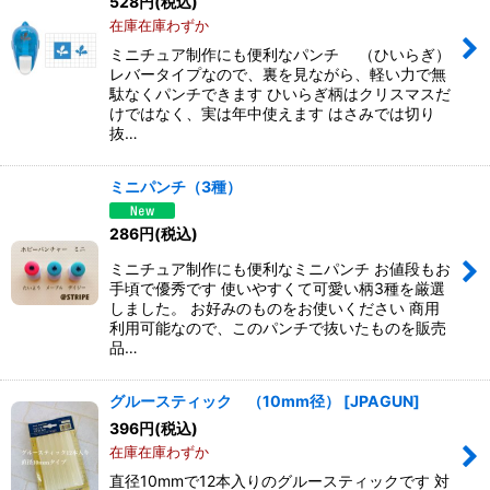
528
円
(税込)
在庫在庫わずか
ミニチュア制作にも便利なパンチ （ひいらぎ）
レバータイプなので、裏を見ながら、軽い力で無
駄なくパンチできます ひいらぎ柄はクリスマスだ
けではなく、実は年中使えます はさみでは切り
抜…
ミニパンチ（3種）
286
円
(税込)
ミニチュア制作にも便利なミニパンチ お値段もお
手頃で優秀です 使いやすくて可愛い柄3種を厳選
しました。 お好みのものをお使いください 商用
利用可能なので、このパンチで抜いたものを販売
品…
グルースティック （10mm径）
[
JPAGUN
]
396
円
(税込)
在庫在庫わずか
直径10mmで12本入りのグルースティックです 対