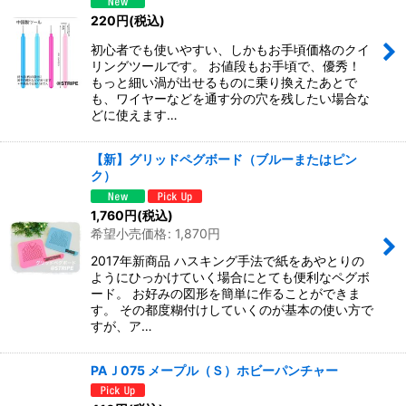
220
円
(税込)
初心者でも使いやすい、しかもお手頃価格のクイ
リングツールです。 お値段もお手頃で、優秀！
もっと細い渦が出せるものに乗り換えたあとで
も、ワイヤーなどを通す分の穴を残したい場合な
どに使えます…
【新】グリッドペグボード（ブルーまたはピン
ク）
1,760
円
(税込)
希望小売価格
:
1,870
円
2017年新商品 ハスキング手法で紙をあやとりの
ようにひっかけていく場合にとても便利なペグボ
ード。 お好みの図形を簡単に作ることができま
す。 その都度糊付けしていくのが基本の使い方で
すが、ア…
PAＪ075 メープル（Ｓ）ホビーパンチャー