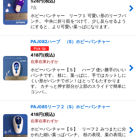
528
円
(税込)
7点
ホビーパンチャー リーフ１ 可愛い形のリーフパ
ンチ。 中央に折り筋をつけて、少し反らせるよう
にすると、より可愛い葉っぱになります。
PAJ082ハーブ （S）ホビーパンチャー
418
円
(税込)
在庫在庫わずか
ホビーパンチャー【Ｓ】 ハーブ 使い勝手のいい
パンチです。 枝に、葉っぱに、手ではカットしに
くい形がパンチでポン！はとってもたすかりま
す。 カチっと押す部分が上部のスライドで簡単に
コンパ…
PAJ085リーフ２（S）ホビーパンチャー
418
円
(税込)
在庫在庫わずか
ホビーパンチャー【Ｓ】 リーフ２ みつまたに分
かれた細い葉っぱパンチ。 枝の表現、葉の表現に