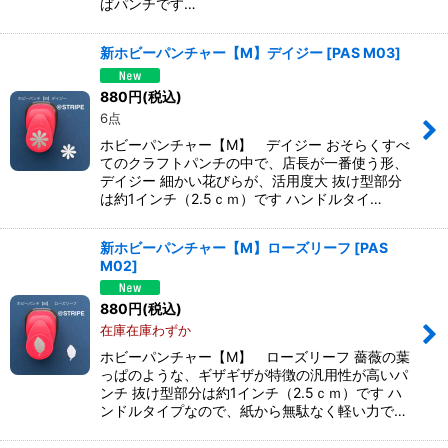
ぱパンチです…
新ホビーパンチャー【M】デイジー
[
PAS M03
]
880
円
(税込)
6点
ホビーパンチャー【M】 デイジー おそらくすべ
てのクラフトパンチの中で、店長が一番使う形、
デイジー 細かい花びらが、活用度大 抜け型部分
は約1インチ（2.5ｃｍ）です ハンドルタイ…
新ホビーパンチャー【M】ローズリーフ
[
PAS
M02
]
880
円
(税込)
在庫在庫わずか
ホビーパンチャー【M】 ローズリーフ 薔薇の葉
っぱのような、ギザギザが特徴の汎用性が高いパ
ンチ 抜け型部分は約1インチ（2.5ｃｍ）です ハ
ンドルタイプなので、紙から無駄なく軽い力で…