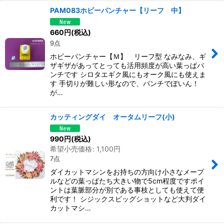
PAM083ホビーパンチャー【リーフ 中】
660
円
(税込)
9点
ホビーパンチャー【Ｍ】 リーフ型 なみなみ、ギ
ザギザがあってとっても活用頻度が高い葉っぱパ
ンチです シロタエギク風にもオーク風にも使えま
す 手切りが難しい形なので、パンチでぽいん！
が…
カッティングダイ オータムリーフ(小)
990
円
(税込)
希望小売価格
:
1,100
円
7点
ダイカットマシンをお持ちの方向け小さなメープ
ルなどの葉っぱたち大きい物で5cm程度ですポイ
ントは葉脈部分が別である事枝としても使えて便
利です！ シジックスビッグショットなど大判ダイ
カットマシ…