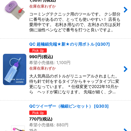
在庫在庫わずか
コーミングテクニック用のツールです。 クシ部分
に番号があるので、とっても使いやすい！ 店長も
愛用中です。 右利き用なので、左利きの方は反対
側に油性ペンなどで番号を打つと良いですよ。
QC 超極細先端★新★のり用ボトル
[
Q307
]
990
円
(税込)
希望小売価格
:
1,100
円
在庫在庫わずか
大人気商品のボトルがリニューアルされました。
待ち針で封をするタイプからキャップタイプに変
更になっています。 ＊仕様変更で2022年10月か
ら ヘッドが紫になります。 先端が細く、少…
QCツイーザー（極細ピンセット）
[
Q303
]
770
円
(税込)
希望小売価格
:
880
円
15点