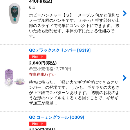
410
円
(税込)
6点
ホビーパンチャー【Ｓ】 メープル 何かと便利な
メープル柄のパンチです。 カチっと押す部分が上
部のスライドで簡単にコンパクトにできます。 抜
いた紙も散乱せず、本体の下にたまる仕組みで
す。
QCデラックスクリンパー
[
Q319
]
2,640
円
(税込)
希望小売価格
:
2,750
円
在庫在庫わずか
待ちに待った、「軽い力でギザギザにできるクリ
ンパー」の登場です。 しかも、ギザギザの大きさ
が上下段で２パターンあります。 透明のお花のよ
うな形のハンドルをくるくる回すことで、ギザギ
ザ加工が簡単…
QC コーミングツール
[
Q309
]
1,320
円
(税込)