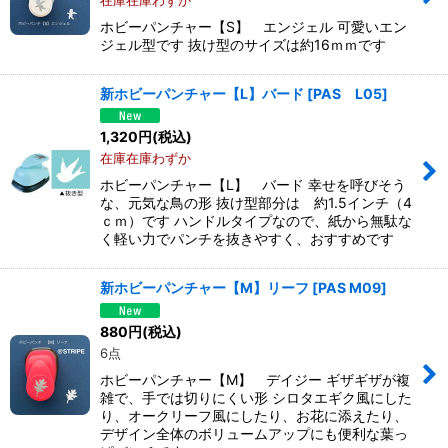
ホビーパンチャー【S】 エンジェル 可愛いエン
ジェル型です 抜け型のサイズは約16ｍｍです
新ホビーパンチャー【L】バード
[
PAS L05
]
1,320
円
(税込)
在庫在庫わずか
ホビーパンチャー【L】 バード 幸せを呼びそう
な、元気な鳥の形 抜け型部分は 約1.5インチ（4
ｃｍ）です ハンドルタイプなので、紙から無駄な
く軽い力でパンチを抜きやすく、おすすめです
新ホビーパンチャー【M】リーフ
[
PAS M09
]
880
円
(税込)
6点
ホビーパンチャー【M】 デイジー ギザギザが複
雑で、手では切りにくい形 シロタエギク風にした
り、オークリーフ風にしたり、お花に添えたり、
デザイン全体のボリュームアップにも便利な葉っ