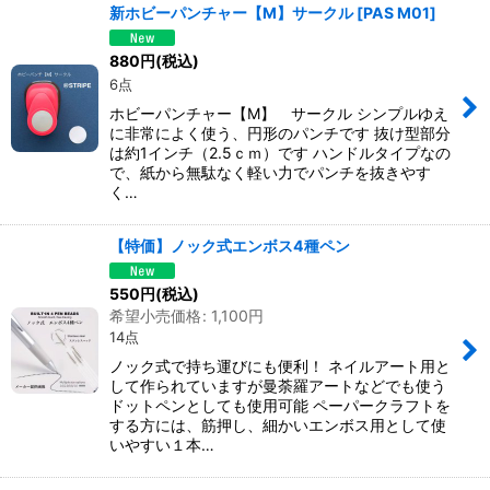
新ホビーパンチャー【M】サークル
[
PAS M01
]
880
円
(税込)
6点
ホビーパンチャー【M】 サークル シンプルゆえ
に非常によく使う、円形のパンチです 抜け型部分
は約1インチ（2.5ｃｍ）です ハンドルタイプなの
で、紙から無駄なく軽い力でパンチを抜きやす
く…
【特価】ノック式エンボス4種ペン
550
円
(税込)
希望小売価格
:
1,100
円
14点
ノック式で持ち運びにも便利！ ネイルアート用と
して作られていますが曼荼羅アートなどでも使う
ドットペンとしても使用可能 ペーパークラフトを
する方には、筋押し、細かいエンボス用として使
いやすい１本…