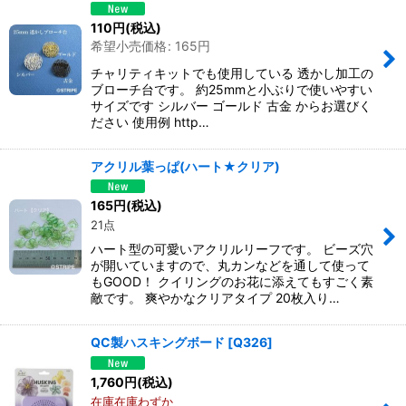
110
円
(税込)
希望小売価格
:
165
円
チャリティキットでも使用している 透かし加工の
ブローチ台です。 約25mmと小ぶりで使いやすい
サイズです シルバー ゴールド 古金 からお選びく
ださい 使用例 http…
アクリル葉っぱ(ハート★クリア)
165
円
(税込)
21点
ハート型の可愛いアクリルリーフです。 ビーズ穴
が開いていますので、丸カンなどを通して使って
もGOOD！ クイリングのお花に添えてもすごく素
敵です。 爽やかなクリアタイプ 20枚入り…
QC製ハスキングボード
[
Q326
]
1,760
円
(税込)
在庫在庫わずか