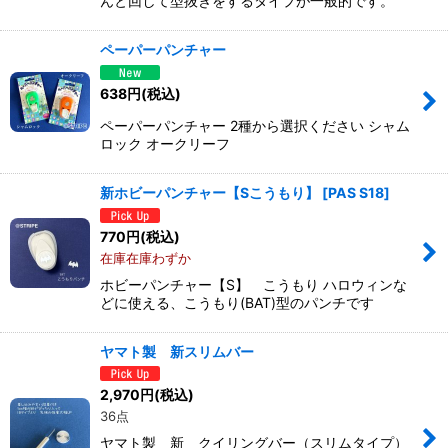
んと回して型抜きをするタイプが一般的です。
ペーパーパンチャー
638
円
(税込)
ペーパーパンチャー 2種から選択ください シャム
ロック オークリーフ
新ホビーパンチャー【Sこうもり】
[
PAS S18
]
770
円
(税込)
在庫在庫わずか
ホビーパンチャー【S】 こうもり ハロウィンな
どに使える、こうもり(BAT)型のパンチです
ヤマト製 新スリムバー
2,970
円
(税込)
36点
ヤマト製 新 クイリングバー（スリムタイプ）