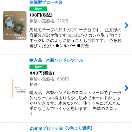
鳥籠型ブローチ台
198
円
(税込)
希望小売価格
:
220
円
鳥籠モチーフの加工のブローチ台です。 正方形の
窓部分が2cm角です 丈夫にバチカンを取り付けて
ネックレスのように使うことも可能です。 色をお
選びください ●シルバー ●古金
輸入品 木製ハンドルツール
440
円
(税込)
希望小売価格
:
660
円
10点
輸入品 木製ハンドルのスロットツールです 一般
的なツールの柄よりも少し眺めでホールドがしっ
かりできます。木製なので、使ううちにどんどん
手になじんでいくかと思います。 先端のスロッ
ト…
25mmブローチ台【3色より選択】