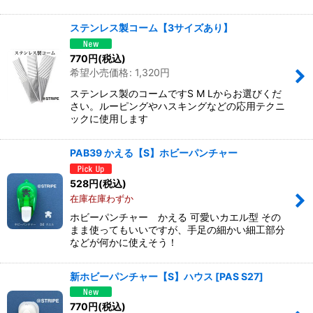
ステンレス製コーム【3サイズあり】
770
円
(税込)
希望小売価格
:
1,320
円
ステンレス製のコームですS M Lからお選びくだ
さい。ルーピングやハスキングなどの応用テクニ
ックに使用します
PAB39 かえる【S】ホビーパンチャー
528
円
(税込)
在庫在庫わずか
ホビーパンチャー かえる 可愛いカエル型 その
まま使ってもいいですが、手足の細かい細工部分
などが何かに使えそう！
新ホビーパンチャー【S】ハウス
[
PAS S27
]
770
円
(税込)