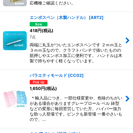
応機種ご確認ください。
エンボスペン（木製ハンドル）
[
ART2
]
418
円
(税込)
7点
両端に丸玉がついたエンボスペンです ２ｍｍ玉と
３ｍｍ玉なので、クラフトパンチで抜いたものの
筋押しやエンボス加工に便利です。 ハンドルは木
製で持ちやすく軽くなっています。
バラエティモールド
[
CC02
]
1,650
円
(税込)
＊輸入品につき、一部仕様変更や、色味のちがい
がある場合がありますグレープロール ベル 鉢型
などの変形に毎回苦労していた方、ハイパー強力
な助っ人登場です。ピンクも新登場 一番小さいも
ので、…