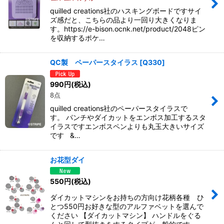
quilled creations社のハスキングボードですサイ
ズ感だと、こちらの品より一回り大きくなりま
す。https://e-bison.ocnk.net/product/2048ピン
を収納するポケ…
QC製 ペーパースタイラス
[
Q330
]
990
円
(税込)
8点
quilled creations社のペーパースタイラスで
す。 パンチやダイカットをエンボス加工するスタ
イラスですエンボスペンよりも丸玉大きいサイズ
です &…
お花型ダイ
550
円
(税込)
ダイカットマシンをお持ちの方向け花柄各種 ひ
とつ550円お好きな型のアルファベットを選んで
ください 【ダイカットマシン】 ハンドルをぐる