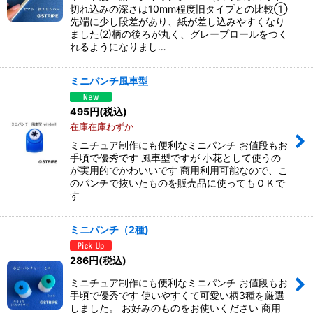
切れ込みの深さは10mm程度旧タイプとの比較➀
先端に少し段差があり、紙が差し込みやすくなり
ました(2)柄の後ろが丸く、グレープロールをつく
れるようになりまし…
ミニパンチ風車型
495
円
(税込)
在庫在庫わずか
ミニチュア制作にも便利なミニパンチ お値段もお
手頃で優秀です 風車型ですが 小花として使うの
が実用的でかわいいです 商用利用可能なので、こ
のパンチで抜いたものを販売品に使ってもＯＫで
す
ミニパンチ（2種)
286
円
(税込)
ミニチュア制作にも便利なミニパンチ お値段もお
手頃で優秀です 使いやすくて可愛い柄3種を厳選
しました。 お好みのものをお使いください 商用