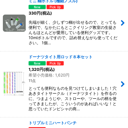
ミニ 糊ボトル (極細ノズル)
330
円
(税込)
先端が細く、少しずつ糊が出せるので、とっても
便利で、なかたにもとこクイリング教室の生徒さ
んもほとんどが愛用している便利グッズです。
10mlボトルですので、詰め替えながら使ってくだ
さい。 1個…
ドーナツタイト用ロッド８本セット
1,320
円
(税込)
希望小売価格
:
1,620
円
11点
とっても便利なものを見つけてしまいました！穴
あきタイトサークル（ドーナツタイト）を作るの
に、つまようじや、ストローや、ツールの柄を使
ってきましたが、こういうのがあればいいな！と
思っていたドンピシャの商…
トリプルミニハートパンチ