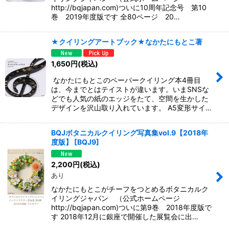
http://bqjapan.com)ついに10周年記念号 第10
巻 2019年度版です 全80ページ 20…
★クイリングアートブック★なかたにもとこ著
1,650
円
(税込)
なかたにもとこのペーパークイリング本4冊目
は、今までとはテイストが違います。いまSNSな
どでも人気の紙のエッジをたて、空間を生かした
デザインを沢山取り入れています。 A5変形サイ…
BQJボタニカルクイリング写真集vol.9【2018年
度版】
[
BQJ9
]
2,200
円
(税込)
あり
なかたにもとこがチーフをつとめるボタニカルク
イリングジャパン （公式ホームページ
http://bqjapan.com)ついに第9巻 2018年度版で
す 2018年12月に銀座で開催した展覧会に出…