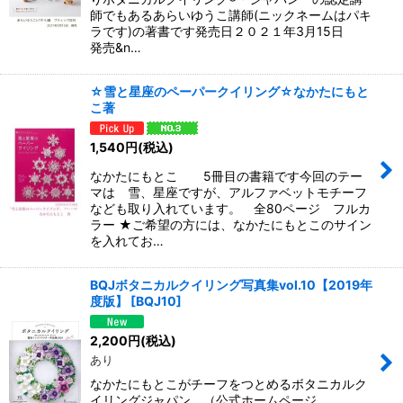
師でもあるあらいゆうこ講師(ニックネームはパキ
ラです)の著書です発売日２０２１年3月15日
発売&n…
☆雪と星座のペーパークイリング☆なかたにもと
こ著
1,540
円
(税込)
なかたにもとこ 5冊目の書籍です今回のテー
マは 雪、星座ですが、アルファベットモチーフ
なども取り入れています。 全80ページ フルカ
ラー ★ご希望の方には、なかたにもとこのサイン
を入れてお…
BQJボタニカルクイリング写真集vol.10【2019年
度版】
[
BQJ10
]
2,200
円
(税込)
あり
なかたにもとこがチーフをつとめるボタニカルク
イリングジャパン （公式ホームページ