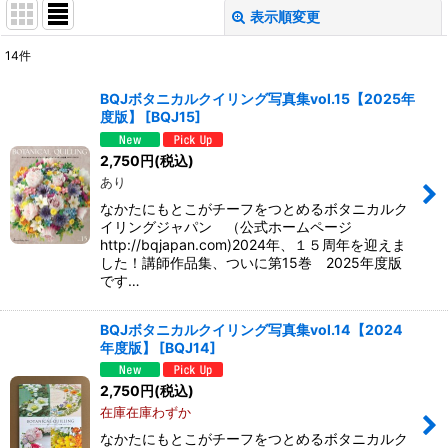
表示順変更
閉じる
14
件
表示数
:
BQJボタニカルクイリング写真集vol.15【2025年
度版】
[
BQJ15
]
並び順
:
2,750
円
(税込)
あり
絞り込む
なかたにもとこがチーフをつとめるボタニカルク
イリングジャパン （公式ホームページ
http://bqjapan.com)2024年、１５周年を迎えま
した！講師作品集、ついに第15巻 2025年度版
です…
BQJボタニカルクイリング写真集vol.14【2024
年度版】
[
BQJ14
]
2,750
円
(税込)
在庫在庫わずか
なかたにもとこがチーフをつとめるボタニカルク