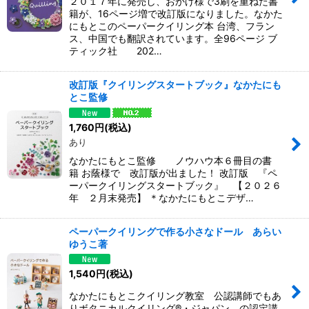
２０１７年に発売し、おかげ様で3刷を重ねた書
籍が、16ページ増で改訂版になりました。なかた
にもとこのペーパークイリング本 台湾、フラン
ス、中国でも翻訳されています。全96ページ ブ
ティック社 202…
改訂版『クイリングスタートブック』なかたにも
とこ監修
1,760
円
(税込)
あり
なかたにもとこ監修 ノウハウ本６冊目の書
籍 お蔭様で 改訂版が出ました！ 改訂版 『ペ
ーパークイリングスタートブック』 【２０２６
年 ２月末発売】 ＊なかたにもとこデザ…
ペーパークイリングで作る小さなドール あらい
ゆうこ著
1,540
円
(税込)
なかたにもとこクイリング教室 公認講師でもあ
りボタニカルクイリング®︎・ジャパン の認定講