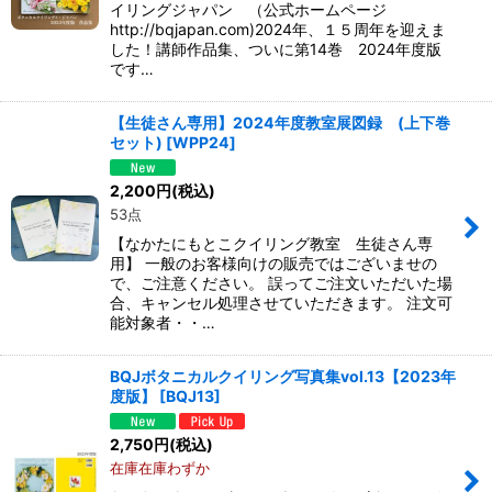
イリングジャパン （公式ホームページ
http://bqjapan.com)2024年、１５周年を迎えま
した！講師作品集、ついに第14巻 2024年度版
です…
【生徒さん専用】2024年度教室展図録 (上下巻
セット)
[
WPP24
]
2,200
円
(税込)
53点
【なかたにもとこクイリング教室 生徒さん専
用】 一般のお客様向けの販売ではございませの
で、ご注意ください。 誤ってご注文いただいた場
合、キャンセル処理させていただきます。 注文可
能対象者・・…
BQJボタニカルクイリング写真集vol.13【2023年
度版】
[
BQJ13
]
2,750
円
(税込)
在庫在庫わずか