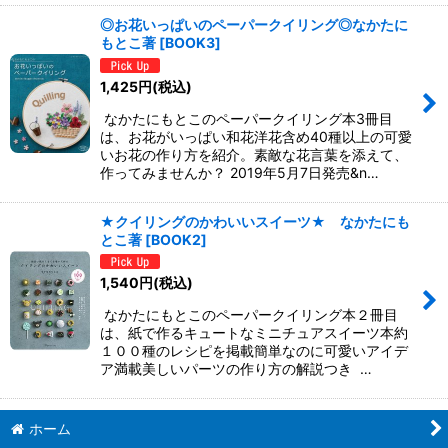
◎お花いっぱいのペーパークイリング◎なかたに
もとこ著
[
BOOK3
]
1,425
円
(税込)
なかたにもとこのペーパークイリング本3冊目
は、お花がいっぱい和花洋花含め40種以上の可愛
いお花の作り方を紹介。素敵な花言葉を添えて、
作ってみませんか？ 2019年5月7日発売&n…
★クイリングのかわいいスイーツ★ なかたにも
とこ著
[
BOOK2
]
1,540
円
(税込)
なかたにもとこのペーパークイリング本２冊目
は、紙で作るキュートなミニチュアスイーツ本約
１００種のレシピを掲載簡単なのに可愛いアイデ
ア満載美しいパーツの作り方の解説つき …
ホーム