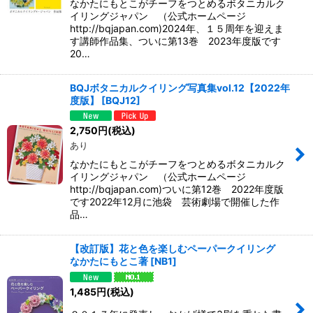
なかたにもとこがチーフをつとめるボタニカルク
イリングジャパン （公式ホームページ
http://bqjapan.com)2024年、１５周年を迎えま
す講師作品集、ついに第13巻 2023年度版です
20…
BQJボタニカルクイリング写真集vol.12【2022年
度版】
[
BQJ12
]
2,750
円
(税込)
あり
なかたにもとこがチーフをつとめるボタニカルク
イリングジャパン （公式ホームページ
http://bqjapan.com)ついに第12巻 2022年度版
です2022年12月に池袋 芸術劇場で開催した作
品…
【改訂版】花と色を楽しむペーパークイリング
なかたにもとこ著
[
NB1
]
1,485
円
(税込)