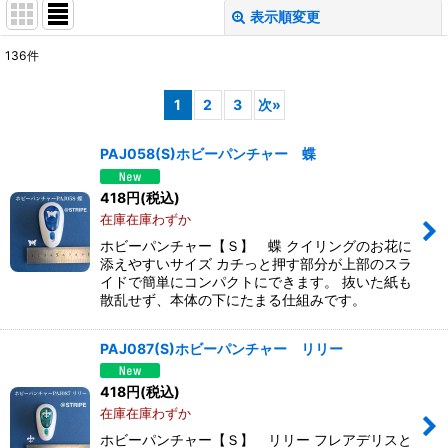
表示順変更
閉じる
136
件
表示数
:
1
2
3
次
»
並び順
:
PAJ058(S)ホビーパンチャー 蝶
絞り込む
418
円
(税込)
在庫在庫わずか
ホビーパンチャー【Ｓ】 蝶 クイリングのお花に
添えやすいサイズ カチっと押す部分が上部のスラ
イドで簡単にコンパクトにできます。 抜いた紙も
散乱せず、本体の下にたまる仕組みです。
PAJ087(S)ホビーパンチャー リリー
418
円
(税込)
在庫在庫わずか
ホビーパンチャー【Ｓ】 リリー フレアデリスと