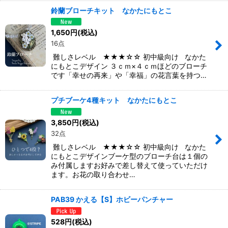
鈴蘭ブローチキット なかたにもとこ
1,650
円
(税込)
16点
難しさレベル ★★★☆☆ 初中級向け なかた
にもとこデザイン ３ｃｍ×４ｃｍほどのブローチ
です「幸せの再来」や「幸福」の花言葉を持つ…
プチブーケ4種キット なかたにもとこ
3,850
円
(税込)
32点
難しさレベル ★★★☆☆ 初中級向け なかた
にもとこデザインブーケ型のブローチ台は１個の
み付属しますお好みで差し替えて使っていただけ
ます。お花の取り合わせ…
PAB39 かえる【S】ホビーパンチャー
528
円
(税込)