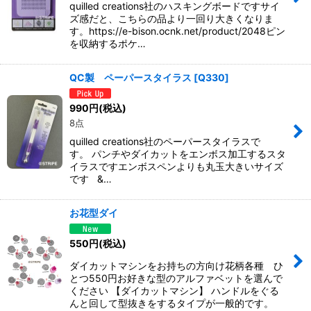
quilled creations社のハスキングボードですサイ
ズ感だと、こちらの品より一回り大きくなりま
す。https://e-bison.ocnk.net/product/2048ピン
を収納するポケ…
QC製 ペーパースタイラス
[
Q330
]
990
円
(税込)
8点
quilled creations社のペーパースタイラスで
す。 パンチやダイカットをエンボス加工するスタ
イラスですエンボスペンよりも丸玉大きいサイズ
です &…
お花型ダイ
550
円
(税込)
ダイカットマシンをお持ちの方向け花柄各種 ひ
とつ550円お好きな型のアルファベットを選んで
ください 【ダイカットマシン】 ハンドルをぐる
んと回して型抜きをするタイプが一般的です。