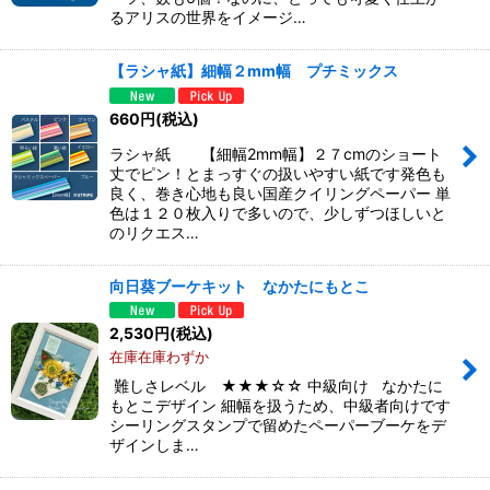
るアリスの世界をイメージ…
【ラシャ紙】細幅２mm幅 プチミックス
660
円
(税込)
ラシャ紙 【細幅2mm幅】２７cmのショート
丈でピン！とまっすぐの扱いやすい紙です発色も
良く、巻き心地も良い国産クイリングペーパー 単
色は１２０枚入りで多いので、少しずつほしいと
のリクエス…
向日葵ブーケキット なかたにもとこ
2,530
円
(税込)
在庫在庫わずか
難しさレベル ★★★☆☆ 中級向け なかたに
もとこデザイン 細幅を扱うため、中級者向けです
シーリングスタンプで留めたペーパーブーケをデ
ザインしま…