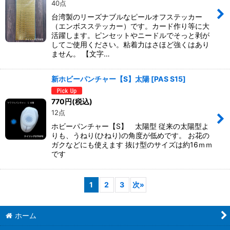
40点
台湾製のリーズナブルなピールオフステッカー
（エンボスステッカー）です。カード作り等に大
活躍します。ピンセットやニードルでそっと剥が
してご使用ください。粘着力はさほど強くはあり
ません。 【文字…
新ホビーパンチャー【S】太陽
[
PAS S15
]
770
円
(税込)
12点
ホビーパンチャー【S】 太陽型 従来の太陽型よ
りも、うねり(ひねり)の角度が低めです。 お花の
ガクなどにも使えます 抜け型のサイズは約16ｍｍ
です
1
2
3
次
»
ホーム