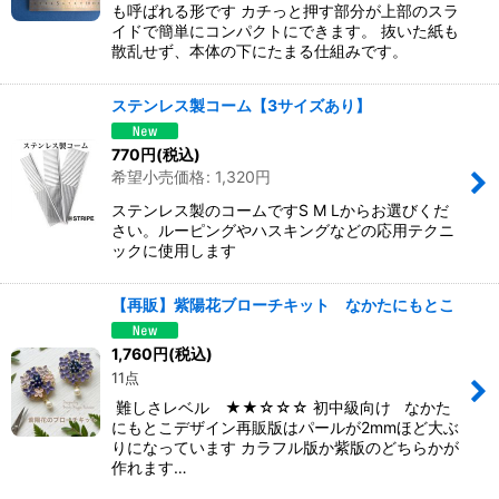
も呼ばれる形です カチっと押す部分が上部のスラ
イドで簡単にコンパクトにできます。 抜いた紙も
散乱せず、本体の下にたまる仕組みです。
ステンレス製コーム【3サイズあり】
770
円
(税込)
希望小売価格
:
1,320
円
ステンレス製のコームですS M Lからお選びくだ
さい。ルーピングやハスキングなどの応用テクニ
ックに使用します
【再販】紫陽花ブローチキット なかたにもとこ
1,760
円
(税込)
11点
難しさレベル ★★☆☆☆ 初中級向け なかた
にもとこデザイン再販版はパールが2mmほど大ぶ
りになっています カラフル版か紫版のどちらかが
作れます…