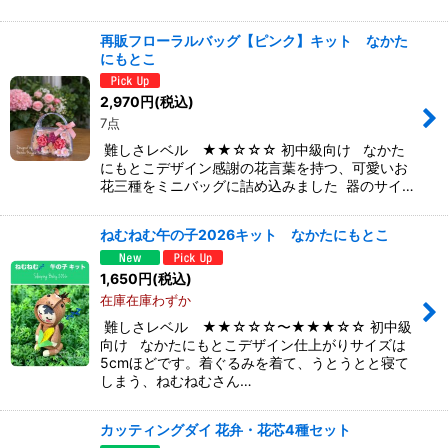
再販フローラルバッグ【ピンク】キット なかた
にもとこ
2,970
円
(税込)
7点
難しさレベル ★★☆☆☆ 初中級向け なかた
にもとこデザイン感謝の花言葉を持つ、可愛いお
花三種をミニバッグに詰め込みました 器のサイ…
ねむねむ午の子2026キット なかたにもとこ
1,650
円
(税込)
在庫在庫わずか
難しさレベル ★★☆☆☆〜★★★☆☆ 初中級
向け なかたにもとこデザイン仕上がりサイズは
5cmほどです。着ぐるみを着て、うとうとと寝て
しまう、ねむねむさん…
カッティングダイ 花弁・花芯4種セット