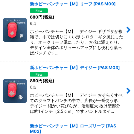
新ホビーパンチャー【M】リーフ
[
PAS M09
]
880
円
(税込)
6点
ホビーパンチャー【M】 デイジー ギザギザが複
雑で、手では切りにくい形 シロタエギク風にした
り、オークリーフ風にしたり、お花に添えたり、
デザイン全体のボリュームアップにも便利な葉っ
ぱパンチです…
新ホビーパンチャー【M】デイジー
[
PAS M03
]
880
円
(税込)
6点
ホビーパンチャー【M】 デイジー おそらくすべ
てのクラフトパンチの中で、店長が一番使う形、
デイジー 細かい花びらが、活用度大 抜け型部分
は約1インチ（2.5ｃｍ）です ハンドルタイ…
新ホビーパンチャー【M】ローズリーフ
[
PAS
M02
]