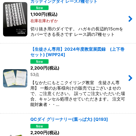
カッティングダイ レース7種セット
1,100
円
(税込)
在庫在庫わずか
切り抜き用のダイです。 ハガキの長辺約15cmを
カバーできる長さです レース調の7種セット
【生徒さん専用】2024年度教室展図録 (上下巻
セット)
[
WPP24
]
2,200
円
(税込)
53点
【なかたにもとこクイリング教室 生徒さん専
用】 一般のお客様向けの販売ではございませの
で、ご注意ください。 誤ってご注文いただいた場
合、キャンセル処理させていただきます。 注文可
能対象者・・…
QCダイ グリーナリー(葉っぱ大)
[
Q193
]
2,200
円
(税込)