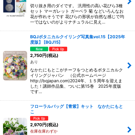
切り抜き用のダイです。 汎用性の高い花びら3種
セット マーガレット ガーベラ 菊 などいろんなお
花が作れそうです 花びらの形状が自然な感じで均
一ではないのがよりナチュラルに見え…
BQJボタニカルクイリング写真集vol.15【2025年
度版】
[
BQJ15
]
2,750
円
(税込)
あり
なかたにもとこがチーフをつとめるボタニカルク
イリングジャパン （公式ホームページ
http://bqjapan.com)2024年、１５周年を迎えま
した！講師作品集、ついに第15巻 2025年度版
です…
フローラルバッグ【青紫】キット なかたにもと
こ
2,970
円
(税込)
在庫在庫わずか