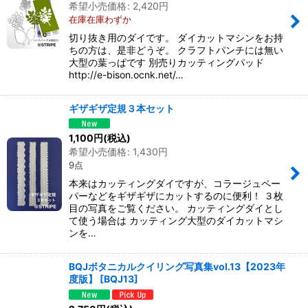
希望小売価格
:
2,420
円
在庫在庫わずか
切り抜き用のダイです。 ダイカットマシンをお持
ちの方は、是非どうぞ。 クラフトパンチには無い
大型の葉っぱです 別売りカッティングパッド
http://e-bison.ocnk.net/…
ギザギザ定規３本セット
1,100
円
(税込)
希望小売価格
:
1,430
円
9点
本来はカッティングダイですが、コラージュペー
パーなどをギザギザにカットするのに便利！ ３枚
目の写真をご覧ください。 カッティングダイとし
て使う場合は カッティング大型のダイカットマシ
ンを…
BQJボタニカルクイリング写真集vol.13【2023年
度版】
[
BQJ13
]