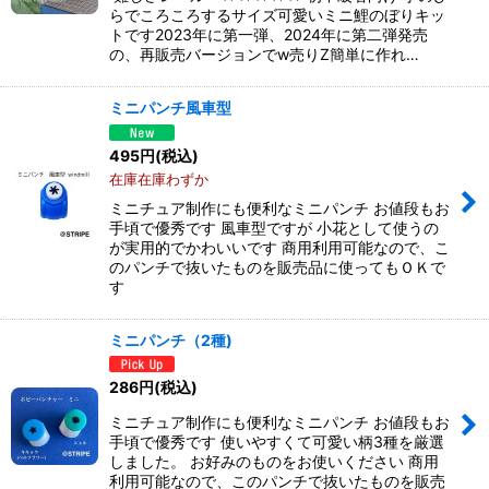
らでころころするサイズ可愛いミニ鯉のぼりキッ
トです2023年に第一弾、2024年に第二弾発売
の、再販売バージョンでw売りZ簡単に作れ…
ミニパンチ風車型
495
円
(税込)
在庫在庫わずか
ミニチュア制作にも便利なミニパンチ お値段もお
手頃で優秀です 風車型ですが 小花として使うの
が実用的でかわいいです 商用利用可能なので、こ
のパンチで抜いたものを販売品に使ってもＯＫで
す
ミニパンチ（2種)
286
円
(税込)
ミニチュア制作にも便利なミニパンチ お値段もお
手頃で優秀です 使いやすくて可愛い柄3種を厳選
しました。 お好みのものをお使いください 商用
利用可能なので、このパンチで抜いたものを販売