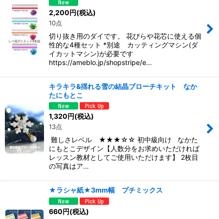
2,200
円
(税込)
10点
切り抜き用のダイです。 花びらや花芯に使える個
性的な4種セット *別途 カッティングマシン(ダ
イカットマシン)が必要です
https://ameblo.jp/shopstripe/e…
キラキラ&揺れる雪の結晶ブローチキット なか
たにもとこ
1,320
円
(税込)
13点
難しさレベル ★★★☆☆ 初中級向け なかた
にもとこデザイン【人数分をお求めいただければ
レッスン教材としてご使用いただけます】 2枚目
の写真はア…
★ラシャ紙★3mm幅 プチミックス
660
円
(税込)