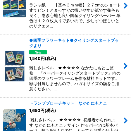
ラシャ紙 【基本３ｍｍ幅】２７cmのショート
丈でピン！とまっすぐの扱いやすい紙です発色も
良く、巻き心地も良い国産クイリングペーパー 単
色は１２０枚入りで多いので、少しずつほしいと
のリクエス…
●四季フラワーキット●クイリングスタートブッ
クより
1,540
円
(税込)
難しさレベル ★★☆☆☆ なかたにもとこ監
修 『ペーパークイリングスタートブック』内の
四季のフラワーフレームを作る材料キットです。
額は付属しませんので、ハガキサイズの額をご用
意ください。…
トランプブローチキット なかたにもとこ
1,650
円
(税込)
難しさレベル ★☆☆☆☆ 初級者から作れま
す なかたにもとこデザイン 作るパーツは基本パ
ーツ、数も6個！なのに、とっても可愛く仕上が