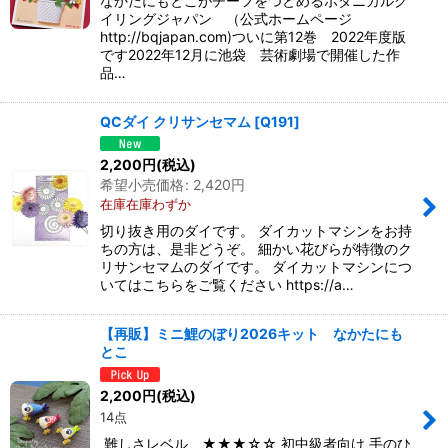
なかたにもとこがチーフをつとめるボタニカルク
イリングジャパン （公式ホームページ
http://bqjapan.com)ついに第12巻 2022年度版
です2022年12月に池袋 芸術劇場で開催した作
品…
QCダイ クリサンセマム
[
Q191
]
2,200
円
(税込)
希望小売価格
:
2,420
円
在庫在庫わずか
切り抜き用のダイです。 ダイカットマシンをお持
ちの方は、是非どうぞ。 細かい花びらが特徴のク
リサンセマムのダイです。 ダイカットマシンにつ
いてはこちらをご覧ください https://a…
【再販】ミニ鯉のぼり2026キット なかたにも
とこ
2,200
円
(税込)
14点
難しさレベル ★★★☆☆ 初中級者向け 手のひ