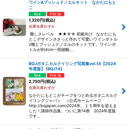
ワイン&ブッシュドノエルキット なかたにもと
こ
1,320
円
(税込)
在庫在庫わずか
難しさレベル ★★☆☆ 初級向け なかたにも
とこデザインささっと作れて可愛いワインボトル
2種とブッシュドノエルのキットです。ワインボ
トルが約4cm一部細幅…
BQJボタニカルクイリング写真集vol.14【2024
年度版】
[
BQJ14
]
2,750
円
(税込)
在庫在庫わずか
なかたにもとこがチーフをつとめるボタニカルク
イリングジャパン （公式ホームページ
http://bqjapan.com)2024年、１５周年を迎えま
した！講師作品集、ついに第14巻 2024年度版
です…