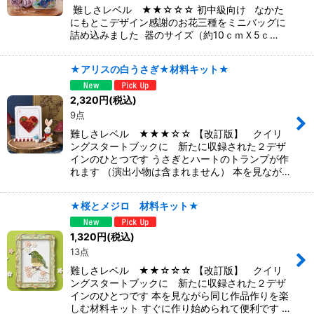
難しさレベル ★★☆☆☆ 初中級向け なかた
にもとこデザイン感謝のお花三種をミニバッグに
詰め込みました 器のサイズ（約10ｃｍＸ5ｃ…
★アリスの白うさぎ★材料キット★
2,320
円
(税込)
9点
難しさレベル ★★★☆☆ 【改訂版】 クイリ
ングスタートブックに 新たに収録された２デザ
インのひとつです うさぎとハートのトランプが作
れます （演出小物は含まれません） 本を見なが…
★桜とメジロ 材料キット★
1,320
円
(税込)
13点
難しさレベル ★★☆☆☆ 【改訂版】 クイリ
ングスタートブックに 新たに収録された２デザ
インのひとつです 本を見ながら同じ作品作りを楽
しむ材料キット すぐに作り始められて便利です …