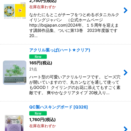
2,750
円
(税込)
在庫在庫わずか
なかたにもとこがチーフをつとめるボタニカルク
イリングジャパン （公式ホームページ
http://bqjapan.com)2024年、１５周年を迎えま
す講師作品集、ついに第13巻 2023年度版です
20…
アクリル葉っぱ(ハート★クリア)
165
円
(税込)
21点
ハート型の可愛いアクリルリーフです。 ビーズ穴
が開いていますので、丸カンなどを通して使って
もGOOD！ クイリングのお花に添えてもすごく素
敵です。 爽やかなクリアタイプ 20枚入り…
QC製ハスキングボード
[
Q326
]
1,760
円
(税込)
在庫在庫わずか