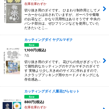
在庫在庫わずか
切り抜き用のダイです。 ひまわり制作用としてメ
ーカーからは出されていますが、ガーベラや菊敬
のお花など、かなり汎用性はありそうです 中央の
パンチ部分は、ぜひフリンジなどを使用していた
だきたいとこ…
カッティングダイ ヤグルマギク
1,100
円
(税込)
7点
切り抜き用のダイです。 花びらの先がぎざってい
て個性的なカッティングのヤグルマギクのダイで
す 実物より少し大きめのサイズに作れますので、
スクラップブッキング用やカードメイキングにも
存在感あ…
カッティングダイ 八重花びらセット
880
円
(税込)
在庫在庫わずか