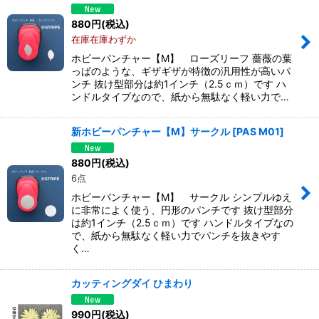
880
円
(税込)
在庫在庫わずか
ホビーパンチャー【M】 ローズリーフ 薔薇の葉
っぱのような、ギザギザが特徴の汎用性が高いパ
ンチ 抜け型部分は約1インチ（2.5ｃｍ）です ハ
ンドルタイプなので、紙から無駄なく軽い力で…
新ホビーパンチャー【M】サークル
[
PAS M01
]
880
円
(税込)
6点
ホビーパンチャー【M】 サークル シンプルゆえ
に非常によく使う、円形のパンチです 抜け型部分
は約1インチ（2.5ｃｍ）です ハンドルタイプなの
で、紙から無駄なく軽い力でパンチを抜きやす
く…
カッティングダイ ひまわり
990
円
(税込)