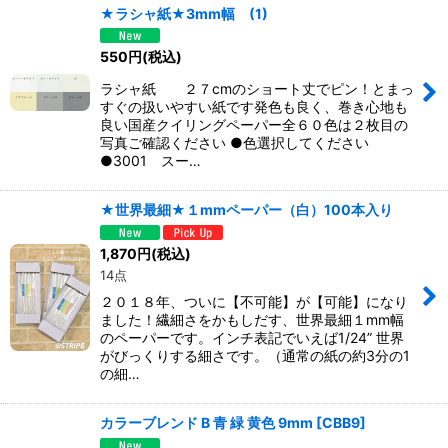
★ラシャ紙★3mm幅 (1)
550
円
(税込)
ラシャ紙 ２７cmのショート丈でピン！とまっ
すぐの扱いやすい紙です発色も良く、巻き心地も
良い国産クイリングペーパー全６０色は２枚目の
写真ご確認ください ●色選択してください
●3001 スー…
★世界最細★１mmペーパー（白）100本入り
1,870
円
(税込)
14点
２０１８年、ついに【不可能】が【可能】になり
ました！繊細さをかもしだす、世界最細１mm幅
のペーパーです。インチ表記でいえば1/24” 世界
がびっくりする細さです。（通常の紙の約3分の1
の細…
カラーブレンド B 青 緑 黄色 9mm
[
CBB9
]