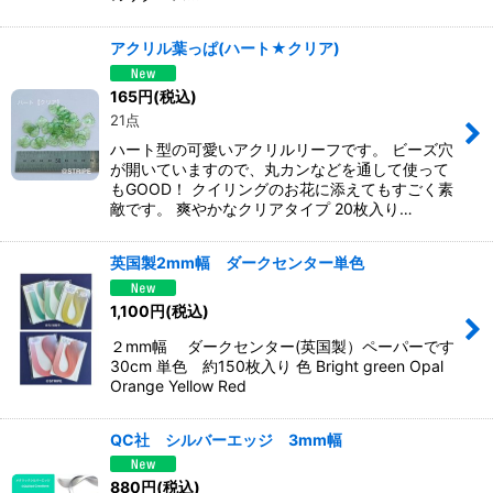
アクリル葉っぱ(ハート★クリア)
165
円
(税込)
21点
ハート型の可愛いアクリルリーフです。 ビーズ穴
が開いていますので、丸カンなどを通して使って
もGOOD！ クイリングのお花に添えてもすごく素
敵です。 爽やかなクリアタイプ 20枚入り…
英国製2mm幅 ダークセンター単色
1,100
円
(税込)
２mm幅 ダークセンター(英国製）ペーパーです
30cm 単色 約150枚入り 色 Bright green Opal
Orange Yellow Red
QC社 シルバーエッジ 3mm幅
880
円
(税込)