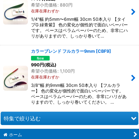
希望小売価格
:
880
円
在庫在庫わずか
1/4"幅 約5mm〜6mm幅 30cm 50本入り 【タイ
プG 緑青紫】 色の変化が個性的で面白いペーパー
です。 ベースはベラムペーパーのため、非常にハ
リがありますので、しっかり巻いて…
カラーブレンド フルカラー9mm
[
CBF9
]
990
円
(税込)
希望小売価格
:
1,100
円
在庫在庫わずか
3/8"幅 約9mm幅 30cm 50本入り 【フルカラ
ー】 色の変化が個性的で面白いペーパーです。
ベースはベラムペーパーのため、非常にハリがあ
りますので、しっかり巻いてください。 …
特集で絞り込む
ホーム
お道具類