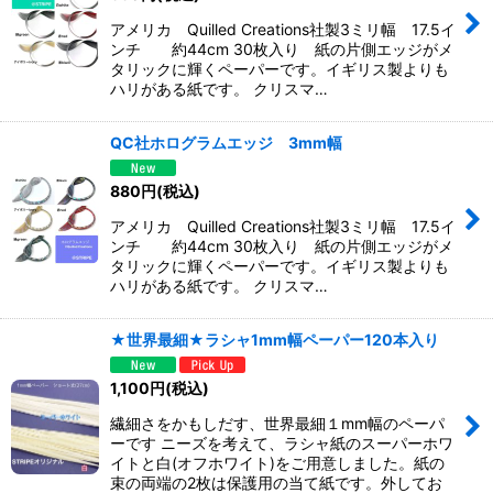
アメリカ Quilled Creations社製3ミリ幅 17.5イ
ンチ 約44cm 30枚入り 紙の片側エッジがメ
タリックに輝くペーパーです。イギリス製よりも
ハリがある紙です。 クリスマ…
QC社ホログラムエッジ 3mm幅
880
円
(税込)
アメリカ Quilled Creations社製3ミリ幅 17.5イ
ンチ 約44cm 30枚入り 紙の片側エッジがメ
タリックに輝くペーパーです。イギリス製よりも
ハリがある紙です。 クリスマ…
★世界最細★ラシャ1mm幅ペーパー120本入り
1,100
円
(税込)
繊細さをかもしだす、世界最細１mm幅のペーパ
ーです ニーズを考えて、ラシャ紙のスーパーホワ
イトと白(オフホワイト)をご用意しました。紙の
束の両端の2枚は保護用の当て紙です。外してお