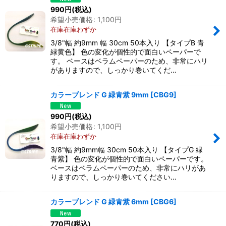
990
円
(税込)
希望小売価格
:
1,100
円
在庫在庫わずか
3/8"幅 約9mm 幅 30cm 50本入り 【タイプB 青
緑黄色】 色の変化が個性的で面白いペーパーで
す。 ベースはベラムペーパーのため、非常にハリ
がありますので、しっかり巻いてくだ…
カラーブレンド G 緑青紫 9mm
[
CBG9
]
990
円
(税込)
希望小売価格
:
1,100
円
在庫在庫わずか
3/8"幅 約9mm幅 30cm 50本入り 【タイプG 緑
青紫】 色の変化が個性的で面白いペーパーです。
ベースはベラムペーパーのため、非常にハリがあ
りますので、しっかり巻いてください…
カラーブレンド G 緑青紫 6mm
[
CBG6
]
770
円
(税込)