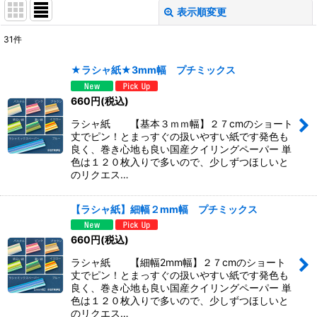
表示順変更
閉じる
31
件
表示数
:
★ラシャ紙★3mm幅 プチミックス
並び順
:
660
円
(税込)
ラシャ紙 【基本３ｍｍ幅】２７cmのショート
絞り込む
丈でピン！とまっすぐの扱いやすい紙です発色も
良く、巻き心地も良い国産クイリングペーパー 単
色は１２０枚入りで多いので、少しずつほしいと
のリクエス…
【ラシャ紙】細幅２mm幅 プチミックス
660
円
(税込)
ラシャ紙 【細幅2mm幅】２７cmのショート
丈でピン！とまっすぐの扱いやすい紙です発色も
良く、巻き心地も良い国産クイリングペーパー 単
色は１２０枚入りで多いので、少しずつほしいと
のリクエス…