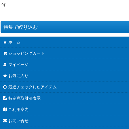
0
件
表示数
:
並び順
:
特集で絞り込む
ホーム
お道具類
ショッピングカート
クイリングキット
マイページ
ペーパー類
お気に入り
クイリング本
最近チェックしたアイテム
●ウエディング●
特定商取引法表示
★クリスマス特集★
ご利用案内
夏特集 だって夏だもん！
お問い合せ