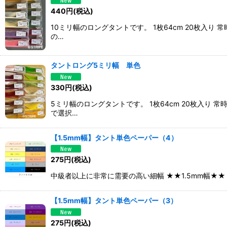
440
円
(税込)
10ミリ幅のロングタントです。 1枚64cm 20枚
の…
タントロング5ミリ幅 単色
330
円
(税込)
5ミリ幅のロングタントです。 1枚64cm 20枚入
で選択…
【1.5mm幅】タント単色ペーパー（4）
275
円
(税込)
中級者以上に非常に需要の高い細幅 ★★1.5mm幅★
【1.5mm幅】タント単色ペーパー（3）
275
円
(税込)