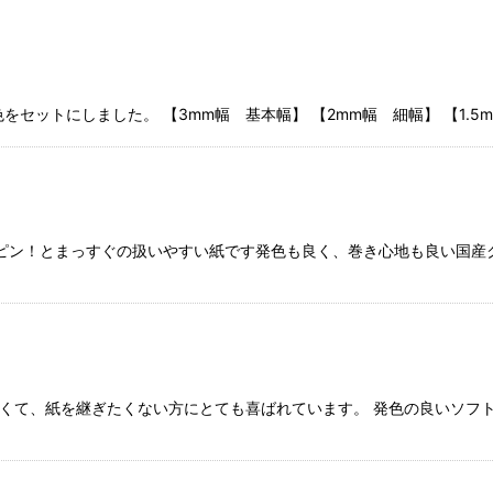
色をセットにしました。 【3mm幅 基本幅】 【2mm幅 細幅】 【1.
絞り込む
ピン！とまっすぐの扱いやすい紙です発色も良く、巻き心地も良い国産ク
と長くて、紙を継ぎたくない方にとても喜ばれています。 発色の良いソ