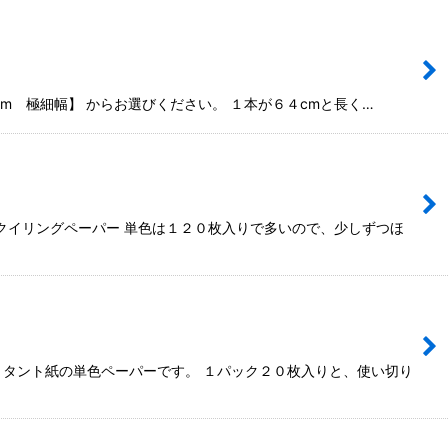
5mm 極細幅】 からお選びください。 １本が６４cmと長く…
イリングペーパー 単色は１２０枚入りで多いので、少しずつほ
フトタント紙の単色ペーパーです。 １パック２０枚入りと、使い切り