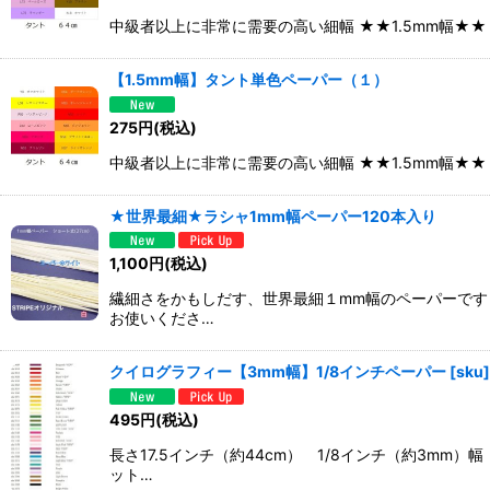
中級者以上に非常に需要の高い細幅 ★★1.5mm幅★
【1.5mm幅】タント単色ペーパー（１）
275
円
(税込)
中級者以上に非常に需要の高い細幅 ★★1.5mm幅★
★世界最細★ラシャ1mm幅ペーパー120本入り
1,100
円
(税込)
繊細さをかもしだす、世界最細１mm幅のペーパーです
お使いくださ…
クイログラフィー【3mm幅】1/8インチペーパー
[
sku
]
495
円
(税込)
長さ17.5インチ（約44cm） 1/8インチ（約3m
ット…