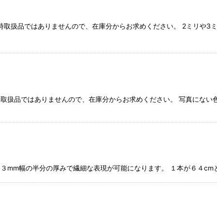
入り 常時取扱品ではありませんので、在庫分からお求めください。 2ミリ
り 常時取扱品ではありませんので、在庫分からお求めください。 写真に
★ ３mm幅の半分の厚みで繊細な表現が可能になります。 １本が６４c