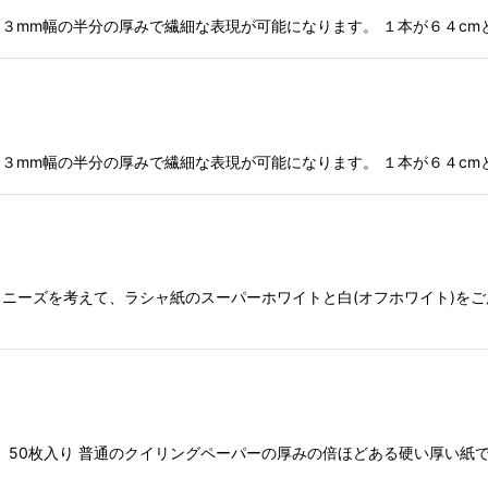
★ ３mm幅の半分の厚みで繊細な表現が可能になります。 １本が６４c
★ ３mm幅の半分の厚みで繊細な表現が可能になります。 １本が６４c
 ニーズを考えて、ラシャ紙のスーパーホワイトと白(オフホワイト)を
m）幅 50枚入り 普通のクイリングペーパーの厚みの倍ほどある硬い厚