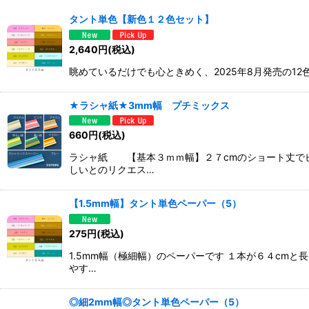
表示数
:
タント単色【新色１２色セット】
並び順
:
2,640
円
(税込)
眺めているだけでも心ときめく、2025年8月発売の12
★ラシャ紙★3mm幅 プチミックス
660
円
(税込)
ラシャ紙 【基本３ｍｍ幅】２７cmのショート丈で
しいとのリクエス…
【1.5mm幅】タント単色ペーパー（5）
275
円
(税込)
1.5mm幅（極細幅）のペーパーです １本が６４cm
やす…
◎細2mm幅◎タント単色ペーパー（5）