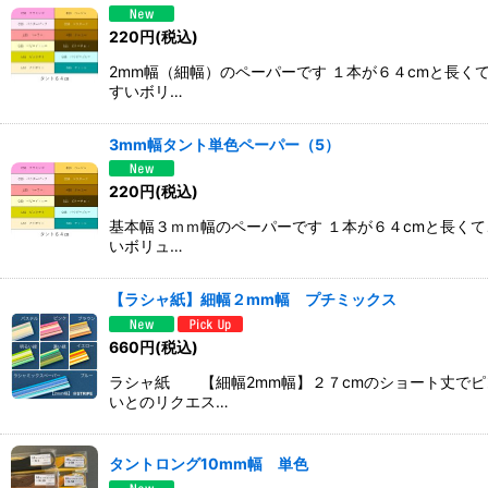
220
円
(税込)
2mm幅（細幅）のペーパーです １本が６４cmと長
すいボリ…
3mm幅タント単色ペーパー（5）
220
円
(税込)
基本幅３ｍｍ幅のペーパーです １本が６４cmと長く
いボリュ…
【ラシャ紙】細幅２mm幅 プチミックス
660
円
(税込)
ラシャ紙 【細幅2mm幅】２７cmのショート丈でピ
いとのリクエス…
タントロング10mm幅 単色