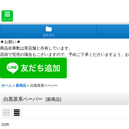
メニュー
カテゴリ
★お願い★
商品在庫数は実店舗と共有しています。
店頭で完売の場合もございますので、予めご了承くださいますよう、お
ホーム
>
新商品
>
白黒茶系ペーパー
白黒茶系ペーパー
[
新商品
]
32
件