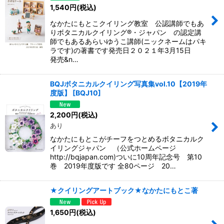
1,540
円
(税込)
なかたにもとこクイリング教室 公認講師でもあ
りボタニカルクイリング®︎・ジャパン の認定講
師でもあるあらいゆうこ講師(ニックネームはパキ
ラです)の著書です発売日２０２１年3月15日
発売&n…
BQJボタニカルクイリング写真集vol.10【2019年
度版】
[
BQJ10
]
2,200
円
(税込)
あり
なかたにもとこがチーフをつとめるボタニカルク
イリングジャパン （公式ホームページ
http://bqjapan.com)ついに10周年記念号 第10
巻 2019年度版です 全80ページ 20…
★クイリングアートブック★なかたにもとこ著
1,650
円
(税込)