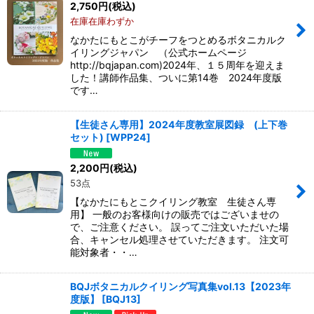
2,750
円
(税込)
在庫在庫わずか
なかたにもとこがチーフをつとめるボタニカルク
イリングジャパン （公式ホームページ
http://bqjapan.com)2024年、１５周年を迎えま
した！講師作品集、ついに第14巻 2024年度版
です…
【生徒さん専用】2024年度教室展図録 (上下巻
セット)
[
WPP24
]
2,200
円
(税込)
53点
【なかたにもとこクイリング教室 生徒さん専
用】 一般のお客様向けの販売ではございませの
で、ご注意ください。 誤ってご注文いただいた場
合、キャンセル処理させていただきます。 注文可
能対象者・・…
BQJボタニカルクイリング写真集vol.13【2023年
度版】
[
BQJ13
]