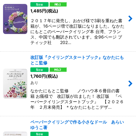
1,485
円
(税込)
２０１７年に発売し、おかげ様で3刷を重ねた書
籍が、16ページ増で改訂版になりました。なかた
にもとこのペーパークイリング本 台湾、フラン
ス、中国でも翻訳されています。全96ページ ブ
ティック社 202…
改訂版『クイリングスタートブック』なかたにも
とこ監修
1,760
円
(税込)
あり
なかたにもとこ監修 ノウハウ本６冊目の書
籍 お蔭様で 改訂版が出ました！ 改訂版 『ペ
ーパークイリングスタートブック』 【２０２６
年 ２月末発売】 ＊なかたにもとこデザ…
ペーパークイリングで作る小さなドール あらい
ゆうこ著