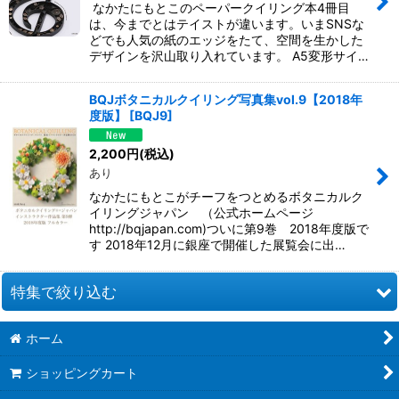
なかたにもとこのペーパークイリング本4冊目
は、今までとはテイストが違います。いまSNSな
どでも人気の紙のエッジをたて、空間を生かした
デザインを沢山取り入れています。 A5変形サイ…
BQJボタニカルクイリング写真集vol.9【2018年
度版】
[
BQJ9
]
2,200
円
(税込)
あり
なかたにもとこがチーフをつとめるボタニカルク
イリングジャパン （公式ホームページ
http://bqjapan.com)ついに第9巻 2018年度版で
す 2018年12月に銀座で開催した展覧会に出…
特集で絞り込む
ホーム
お道具類
ショッピングカート
クイリングキット