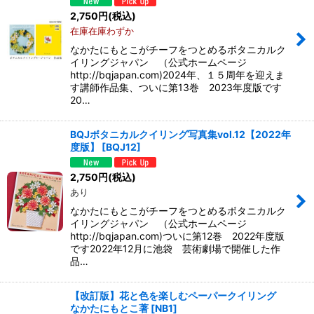
2,750
円
(税込)
在庫在庫わずか
なかたにもとこがチーフをつとめるボタニカルク
イリングジャパン （公式ホームページ
http://bqjapan.com)2024年、１５周年を迎えま
す講師作品集、ついに第13巻 2023年度版です
20…
BQJボタニカルクイリング写真集vol.12【2022年
度版】
[
BQJ12
]
2,750
円
(税込)
あり
なかたにもとこがチーフをつとめるボタニカルク
イリングジャパン （公式ホームページ
http://bqjapan.com)ついに第12巻 2022年度版
です2022年12月に池袋 芸術劇場で開催した作
品…
【改訂版】花と色を楽しむペーパークイリング
なかたにもとこ著
[
NB1
]