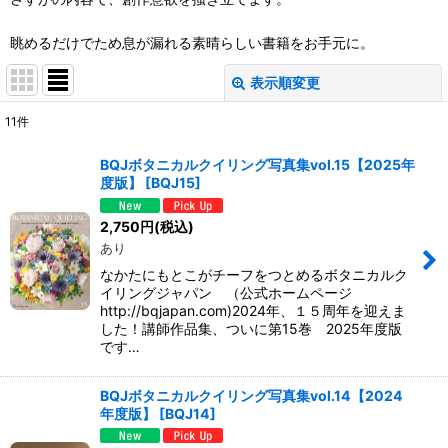
眺めるだけでため息が漏れる素晴らしい書籍をお手元に。
表示順変更
閉じる
11
件
表示数
:
BQJボタニカルクイリング写真集vol.15【2025年
度版】
[
BQJ15
]
並び順
:
2,750
円
(税込)
あり
絞り込む
なかたにもとこがチーフをつとめるボタニカルク
イリングジャパン （公式ホームページ
http://bqjapan.com)2024年、１５周年を迎えま
した！講師作品集、ついに第15巻 2025年度版
です…
BQJボタニカルクイリング写真集vol.14【2024
年度版】
[
BQJ14
]