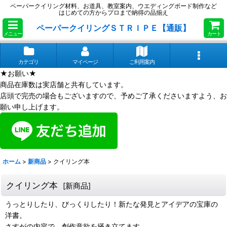
ペーパークイリング材料、お道具、教室案内、ウエディングボード制作など
はじめての方からプロまで納得の品揃え
ペーパークイリングＳＴＲＩＰＥ【通販】
メニュー
カート
カテゴリ
マイページ
ご利用案内
★お願い★
商品在庫数は実店舗と共有しています。
店頭で完売の場合もございますので、予めご了承くださいますよう、お
願い申し上げます。
ホーム
>
新商品
>
クイリング本
クイリング本
[
新商品
]
うっとりしたり、びっくりしたり！新たな発見とアイデアの宝庫の
洋書。
さすがの内容で、創作意欲を掻き立てます。