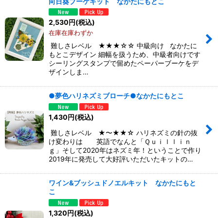
向日葵ブーケキット なかたにもとこ
2,530
円
(税込)
在庫在庫わずか
難しさレベル ★★★☆☆ 中級向け なかたに
もとこデザイン 細幅を扱うため、中級者向けです
シーリングスタンプで留めたペーパーブーケをデ
ザインしま…
●夢色ハリネズミブローチ●なかたにもとこ
1,430
円
(税込)
難しさレベル ★〜★★☆ ハリネズミの針の抜
け変わりは 英語でなんと「Ｑｕｉｌｌｉｎ
ｇ」そして2020年はネズミ年！ということで作り
2019年に発売して大好評いただいたキットの…
ワイン&ブッシュドノエルキット なかたにもと
こ
1,320
円
(税込)