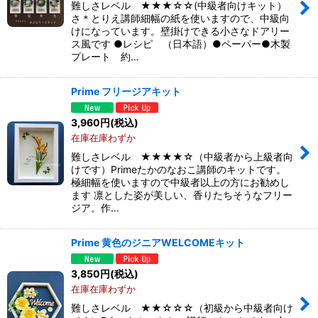
難しさレベル ★★★☆☆(中級者向けキット）
さ＊とりえ講師細幅の紙を使いますので、中級向
けになっています。壁掛けできる小さなドアリー
ス風です ●レシピ （日本語）●ペーパー●木製
プレート 約…
Prime フリージアキット
3,960
円
(税込)
在庫在庫わずか
難しさレベル ★★★★☆（中級者から上級者向
けです）Primeたかのなおこ講師のキットです。
極細幅を使いますので中級者以上の方にお勧めし
ます 凛とした姿が美しい、香りたちそうなフリー
ジア。作…
Prime 黄色のジニアWELCOMEキット
3,850
円
(税込)
在庫在庫わずか
難しさレベル ★★☆☆☆（初級から中級者向け