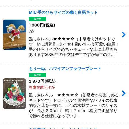
MIU 手のひらサイズの動く白馬キット
1,980
円
(税込)
7点
難しさレベル★★★☆☆（中級者向けキットで
す）MIU講師作 タイヤも動いちゃう可愛い白馬！
手のひらサイズでめちゃキュートな上に上品さも
あります2026年の干支は午年ですか毎年のク…
もりーぬ。ハワイアンフラワープレート
2,970
円
(税込)
在庫在庫わずか
難しさレベル ★★☆☆☆（初級者から楽しめる
キットです）トロピカルで個性的なハワイの代表
的なお花を一枚に。土台の木製プレートのサイズ
が、長さ２０ｃｍ 幅１７ｃｍ 程度です壁吊り
で飾れる仕様になっていま…