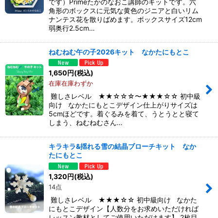
です）Primeたかのなおこ講師のキットです。六
角形のボックスに元気な黄色のジニアと白いリム
ナンテス花を散りばめます。ボックスサイズ12cm
弱奥行2.5cm…
ねむねむ午の子2026キット なかたにもとこ
1,650
円
(税込)
在庫在庫わずか
難しさレベル ★★☆☆☆〜★★★☆☆ 初中級
向け なかたにもとこデザイン仕上がりサイズは
5cmほどです。着ぐるみを着て、うとうとと寝て
しまう、ねむねむさん…
キラキラ&揺れる雪の結晶ブローチキット なか
たにもとこ
1,320
円
(税込)
14点
難しさレベル ★★★☆☆ 初中級向け なかた
にもとこデザイン【人数分をお求めいただければ
レッスン教材としてご使用いただけます】 2枚目