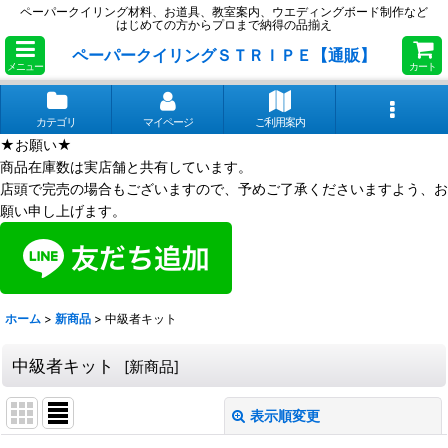
ペーパークイリング材料、お道具、教室案内、ウエディングボード制作など
はじめての方からプロまで納得の品揃え
ペーパークイリングＳＴＲＩＰＥ【通販】
メニュー
カート
カテゴリ
マイページ
ご利用案内
★お願い★
商品在庫数は実店舗と共有しています。
店頭で完売の場合もございますので、予めご了承くださいますよう、お
願い申し上げます。
ホーム
>
新商品
>
中級者キット
中級者キット
[
新商品
]
表示順変更
閉じる