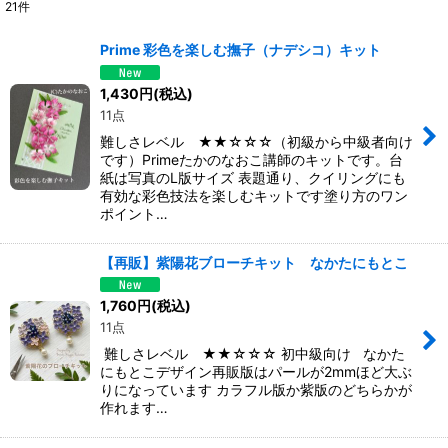
21
件
表示数
:
Prime 彩色を楽しむ撫子（ナデシコ）キット
並び順
:
1,430
円
(税込)
11点
絞り込む
難しさレベル ★★☆☆☆（初級から中級者向け
です）Primeたかのなおこ講師のキットです。台
紙は写真のL版サイズ 表題通り、クイリングにも
有効な彩色技法を楽しむキットです塗り方のワン
ポイント…
【再販】紫陽花ブローチキット なかたにもとこ
1,760
円
(税込)
11点
難しさレベル ★★☆☆☆ 初中級向け なかた
にもとこデザイン再販版はパールが2mmほど大ぶ
りになっています カラフル版か紫版のどちらかが
作れます…