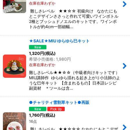
在庫在庫わずか
難しさレベル ★★☆☆ 初級向け なかたにも
とこデザインささっと作れて可愛いワインボトル
2種とブッシュドノエルのキットです。ワインボ
トルが約4cm一部細幅…
★SALE★MIU ゆらゆら巳キット
1,320
円
(税込)
希望小売価格
:
1,980
円
在庫在庫わずか
難しさレベル★★☆☆（中級者向けキットです）
MIU講師作 ゆらゆら揺れる起き上がり小法師のよ
うな巳年キット 【含まれるもの】日本語レシピ
副資材 ＊ツールは含…
●チャリティ雪割草キット●再販
1,760
円
(税込)
16点
難しさレベル ★★☆☆☆ なかたにもとこデザ