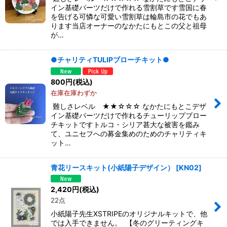
イン基礎パーツだけで作れる雪割草です雪国に春
を告げる可憐な可愛い雪割草は輪島市の花でもあ
ります当店オーナーのなかたにもとこの父と祖母
が…
●チャリティTULIPブローチキット●
800
円
(税込)
在庫在庫わずか
難しさレベル ★★☆☆☆ なかたにもとこデザ
イン基礎パーツだけで作れるチューリップブロー
チキットですトルコ・シリア甚大な被害を鑑み
て、ユニセフへの募金集めのためのチャリティキ
ット…
青花リースキット(小紙陽子デザイン）
[
KN02
]
2,420
円
(税込)
22点
小紙陽子先生XSTRIPEのオリジナルキットで、他
では入手できません。 【冬のグリーティングキ