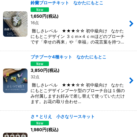
鈴蘭ブローチキット なかたにもとこ
1,650
円
(税込)
16点
難しさレベル ★★★☆☆ 初中級向け なかた
にもとこデザイン ３ｃｍ×４ｃｍほどのブローチ
です「幸せの再来」や「幸福」の花言葉を持つ…
プチブーケ4種キット なかたにもとこ
3,850
円
(税込)
32点
難しさレベル ★★★☆☆ 初中級向け なかた
にもとこデザインブーケ型のブローチ台は１個の
み付属しますお好みで差し替えて使っていただけ
ます。お花の取り合わせ…
さ＊とりえ 小さなリースキット
1,980
円
(税込)