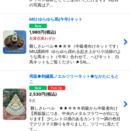
の写真はア…
MIU ゆらゆら馬(午年)キット
1,980
円
(税込)
在庫在庫わずか
難しさレベル★★☆☆（中級者向けキットです）
MIU講師作 ゆらゆら揺れる起き上がり小法師のよ
うな馬キット（午年）合わせて、へびキット、白
馬キットもご覧ください ★SAL…
再販●刺繍風ノエルツリーキット●なかたにもと
こ
2,530
円
(税込)
6点
難しさレベル ★★☆☆☆初級から中級者向け
【再販版につき、中央のメタルフラワーが白にな
ります】 少しレトロ感のあるカントリー調の色目
でクリスマス飾りを作りました。ツリーに見たて
て…