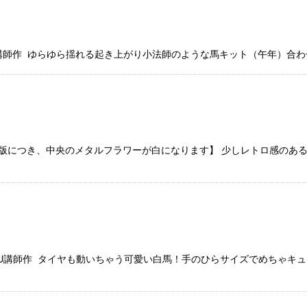
講師作 ゆらゆら揺れる起き上がり小法師のような馬キット（午年）合わせ
版につき、中央のメタルフラワーが白になります】 少しレトロ感のあ
U講師作 タイヤも動いちゃう可愛い白馬！手のひらサイズでめちゃキュ