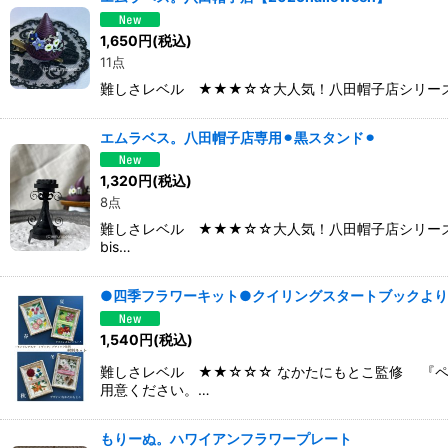
1,650
円
(税込)
11点
難しさレベル ★★★☆☆大人気！八田帽子店シリーズから2025ハ
エムラベス。八田帽子店専用⚫︎黒スタンド⚫︎
1,320
円
(税込)
8点
難しさレベル ★★★☆☆大人気！八田帽子店シリーズ専
bis…
●四季フラワーキット●クイリングスタートブックより
1,540
円
(税込)
難しさレベル ★★☆☆☆ なかたにもとこ監修 『ペ
用意ください。…
もりーぬ。ハワイアンフラワープレート