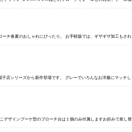
スブローチ春夏のおしゃれにぴったり。 お手軽版では、ギザギザ加工もさ
シリーズから新作登場です。 グレーでいろんなお洋服にマッチします ギ
とこデザインブーケ型のブローチ台は１個のみ付属しますお好みで差し替