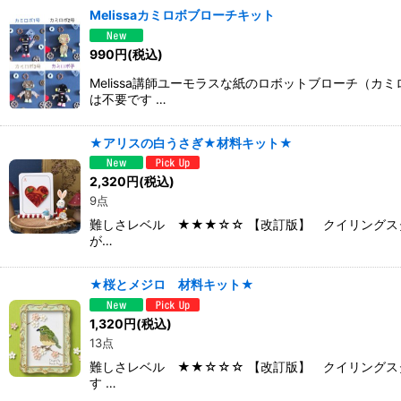
Melissaカミロボブローチキット
990
円
(税込)
Melissa講師ユーモラスな紙のロボットブローチ
は不要です …
★アリスの白うさぎ★材料キット★
2,320
円
(税込)
9点
難しさレベル ★★★☆☆ 【改訂版】 クイリングス
が…
★桜とメジロ 材料キット★
1,320
円
(税込)
13点
難しさレベル ★★☆☆☆ 【改訂版】 クイリングス
す …