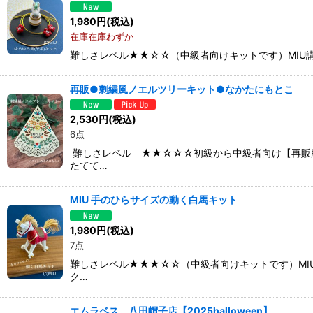
1,980
円
(税込)
在庫在庫わずか
難しさレベル★★☆☆（中級者向けキットです）MIU
再販●刺繍風ノエルツリーキット●なかたにもとこ
2,530
円
(税込)
6点
難しさレベル ★★☆☆☆初級から中級者向け【再販
たてて…
MIU 手のひらサイズの動く白馬キット
1,980
円
(税込)
7点
難しさレベル★★★☆☆（中級者向けキットです）MI
ク…
エムラベス。八田帽子店【2025halloween】