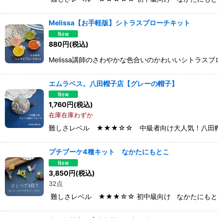
Melissa【お手軽版】シトラスブローチキット
880
円
(税込)
Melissa講師のさわやかな色合いのかわいいシトラ
エムラベス。八田帽子店【グレーの帽子】
1,760
円
(税込)
在庫在庫わずか
難しさレベル ★★★☆☆ 中級者向け大人気！八田帽子店
プチブーケ4種キット なかたにもとこ
3,850
円
(税込)
32点
難しさレベル ★★★☆☆ 初中級向け なかたにも