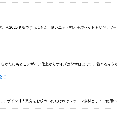
25冬版ですもふもふ可愛いニット帽と手袋セットギザギザツール(いずれか)をご準
なかたにもとこデザイン仕上がりサイズは5cmほどです。着ぐるみを
とこ
こデザイン【人数分をお求めいただければレッスン教材としてご使用いた