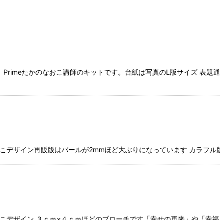
絞り込む
Primeたかのなおこ講師のキットです。台紙は写真のL版サイズ 表
こデザイン再販版はパールが2mmほど大ぶりになっています カラフル
こデザイン ３ｃｍ×４ｃｍほどのブローチです「幸せの再来」や「幸福