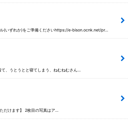
備くださいhttps://e-bison.ocnk.net/pr…
着て、うとうとと寝てしまう、ねむねむさん…
だけます】 2枚目の写真はア…