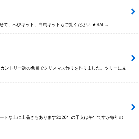
て、へびキット、白馬キットもご覧ください ★SAL…
るカントリー調の色目でクリスマス飾りを作りました。ツリーに見
ートな上に上品さもあります2026年の干支は午年ですか毎年の