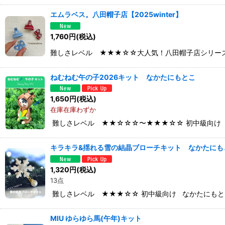
エムラベス。八田帽子店【2025winter】
1,760
円
(税込)
難しさレベル ★★★☆☆大人気！八田帽子店シリーズから20
ねむねむ午の子2026キット なかたにもとこ
1,650
円
(税込)
在庫在庫わずか
難しさレベル ★★☆☆☆〜★★★☆☆ 初中級向け 
キラキラ&揺れる雪の結晶ブローチキット なかたにも
1,320
円
(税込)
13点
難しさレベル ★★★☆☆ 初中級向け なかたにもと
MIU ゆらゆら馬(午年)キット