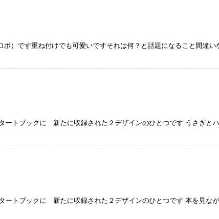
（カミロボ）です重ね付けでも可愛いですそれは何？と話題になること間違
タートブックに 新たに収録された２デザインのひとつです うさぎとハ
タートブックに 新たに収録された２デザインのひとつです 本を見なが