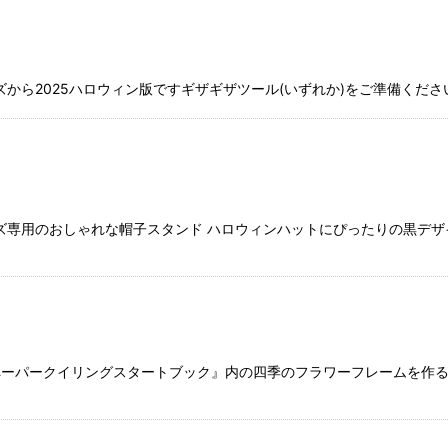
ロウィン版ですギザギザツール(いずれか)をご準備くださいhttps://e-bis
用のおしゃれな帽子スタンド ハロウィンハットにぴったりの黒デザインです
ーパークイリングスタートブック』内の四季のフラワーフレームを作る