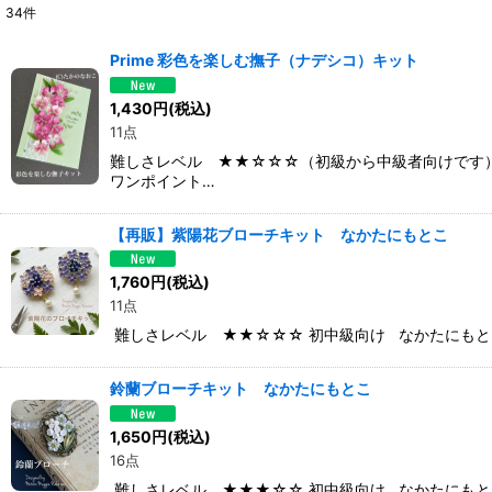
34
件
表示数
:
Prime 彩色を楽しむ撫子（ナデシコ）キット
並び順
:
1,430
円
(税込)
11点
難しさレベル ★★☆☆☆（初級から中級者向けです）
ワンポイント…
【再販】紫陽花ブローチキット なかたにもとこ
1,760
円
(税込)
11点
難しさレベル ★★☆☆☆ 初中級向け なかたにもと
鈴蘭ブローチキット なかたにもとこ
1,650
円
(税込)
16点
難しさレベル ★★★☆☆ 初中級向け なかたにもと