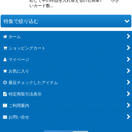
応じて中の作品を入れ替えるのも簡単♪ 小さ
いカード数…
特集で絞り込む
ホーム
お道具類
ショッピングカート
クイリングキット
マイページ
ペーパー類
お気に入り
クイリング本
最近チェックしたアイテム
●ウエディング●
特定商取引法表示
★クリスマス特集★
ご利用案内
夏特集 だって夏だもん！
お問い合せ
青紫系ペーパー