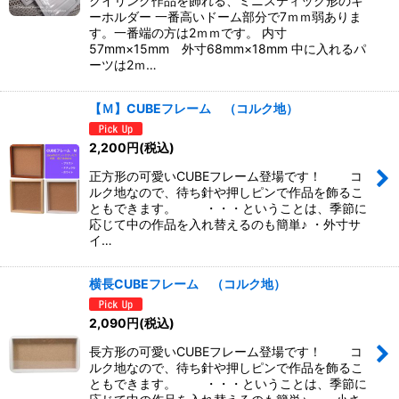
クイリング作品を飾れる、ミニスティック形のキ
ーホルダー 一番高いドーム部分で7ｍｍ弱ありま
す。一番端の方は2ｍｍです。 内寸
57mm×15mm 外寸68mm×18mm 中に入れるパ
ーツは2ｍ…
【Ｍ】CUBEフレーム （コルク地）
2,200
円
(税込)
正方形の可愛いCUBEフレーム登場です！ コ
ルク地なので、待ち針や押しピンで作品を飾るこ
ともできます。 ・・・ということは、季節に
応じて中の作品を入れ替えるのも簡単♪ ・外寸サ
イ…
横長CUBEフレーム （コルク地）
2,090
円
(税込)
長方形の可愛いCUBEフレーム登場です！ コ
ルク地なので、待ち針や押しピンで作品を飾るこ
ともできます。 ・・・ということは、季節に