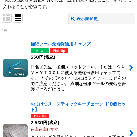
入れることが必須です。
表示順変更
閉じる
4
件
表示数
:
極細ツール先端保護用キャップ
並び順
:
550
円
(税込)
日名子先生 極細スロットツール、または、ＳＡ
絞り込む
ＶＶＹＴＯＯＬに使える先端保護用キャップで
す。 ＊そのほかのツールにはフィットしませんの
でご注意ください。 繊細な極細ツールの先端を保
護できるだけは…
おまけつき スティックキーチェーン【10個セッ
ト】
2,530
円
(税込)
在庫在庫わずか