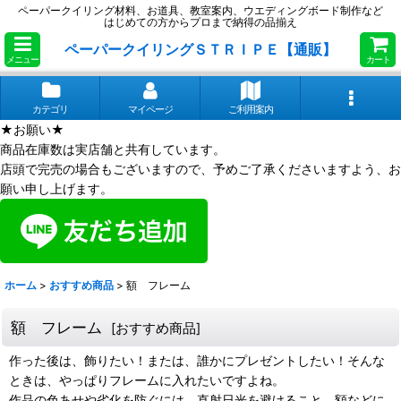
ペーパークイリング材料、お道具、教室案内、ウエディングボード制作など
はじめての方からプロまで納得の品揃え
ペーパークイリングＳＴＲＩＰＥ【通販】
メニュー
カート
カテゴリ
マイページ
ご利用案内
★お願い★
商品在庫数は実店舗と共有しています。
店頭で完売の場合もございますので、予めご了承くださいますよう、お
願い申し上げます。
ホーム
>
おすすめ商品
>
額 フレーム
額 フレーム
[
おすすめ商品
]
作った後は、飾りたい！または、誰かにプレゼントしたい！そんな
ときは、やっぱりフレームに入れたいですよね。
作品の色あせや劣化を防ぐには、直射日光を避けること、額などに