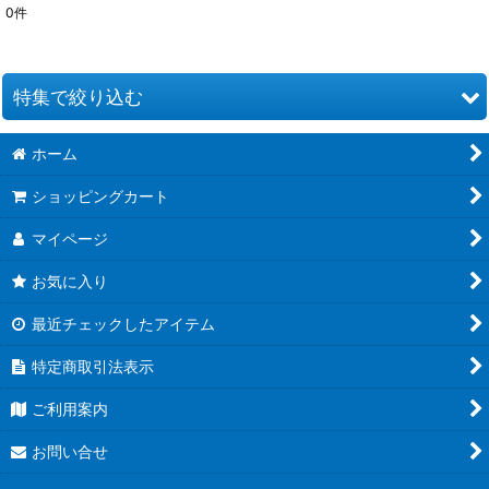
0
件
表示数
:
並び順
:
特集で絞り込む
絞り込む
ホーム
お道具類
ショッピングカート
クイリングキット
マイページ
ペーパー類
お気に入り
クイリング本
最近チェックしたアイテム
●ウエディング●
特定商取引法表示
★クリスマス特集★
ご利用案内
夏特集 だって夏だもん！
お問い合せ
青紫系ペーパー