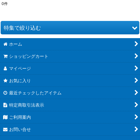
0
件
表示数
:
並び順
:
特集で絞り込む
絞り込む
ホーム
お道具類
ショッピングカート
クイリングキット
マイページ
ペーパー類
お気に入り
クイリング本
最近チェックしたアイテム
●ウエディング●
特定商取引法表示
★クリスマス特集★
ご利用案内
夏特集 だって夏だもん！
お問い合せ
青紫系ペーパー