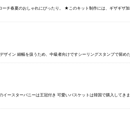
スブローチ春夏のおしゃれにぴったり。 ★このキット制作には、ギザギ
デザイン 細幅を扱うため、中級者向けですシーリングスタンプで留め
のイースターバニーは王冠付き 可愛いバスケットは韓国で購入してき