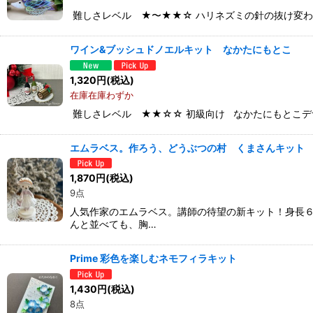
難しさレベル ★〜★★☆ ハリネズミの針の抜け変わ
ワイン&ブッシュドノエルキット なかたにもとこ
1,320
円
(税込)
在庫在庫わずか
難しさレベル ★★☆☆ 初級向け なかたにもとこデ
エムラベス。作ろう、どうぶつの村 くまさんキット
1,870
円
(税込)
9点
人気作家のエムラベス。講師の待望の新キット！身長６
んと並べても、胸…
Prime 彩色を楽しむネモフィラキット
1,430
円
(税込)
8点