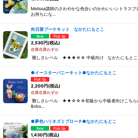
Melissa講師のさわやかな色合いのかわいいシトラ
お持ちにな…
向日葵ブーケキット なかたにもとこ
2,530
円
(税込)
在庫在庫わずか
難しさレベル ★★★☆☆ 中級向け なかたにもとこ
●イースターバニーキット●なかたにもとこ
2,200
円
(税込)
在庫在庫わずか
難しさレベル ★★☆☆☆初級から中級者向けこちら
&nbs…
●夢色ハリネズミブローチ●なかたにもとこ
1,430
円
(税込)