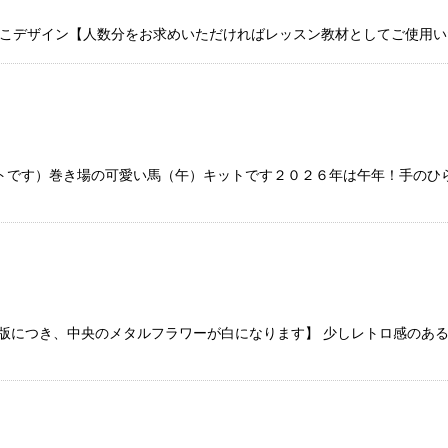
こデザイン【人数分をお求めいただければレッスン教材としてご使用いた
トです）巻き場の可愛い馬（午）キットです２０２６年は午年！手のひ
版につき、中央のメタルフラワーが白になります】 少しレトロ感のあ