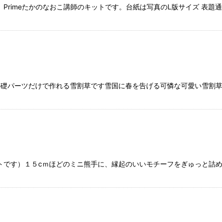
Primeたかのなおこ講師のキットです。台紙は写真のL版サイズ 表
基礎パーツだけで作れる雪割草です雪国に春を告げる可憐な可愛い雪割
トです）１５cｍほどのミニ熊手に、縁起のいいモチーフをぎゅっと詰