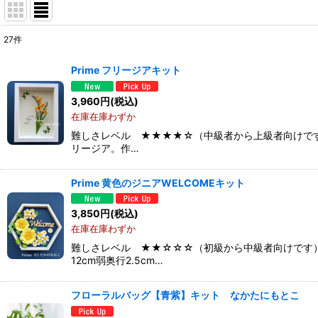
27
件
表示数
:
Prime フリージアキット
並び順
:
3,960
円
(税込)
在庫在庫わずか
難しさレベル ★★★★☆（中級者から上級者向けです
リージア。作…
Prime 黄色のジニアWELCOMEキット
3,850
円
(税込)
在庫在庫わずか
難しさレベル ★★☆☆☆（初級から中級者向けです）
12cm弱奥行2.5cm…
フローラルバッグ【青紫】キット なかたにもとこ