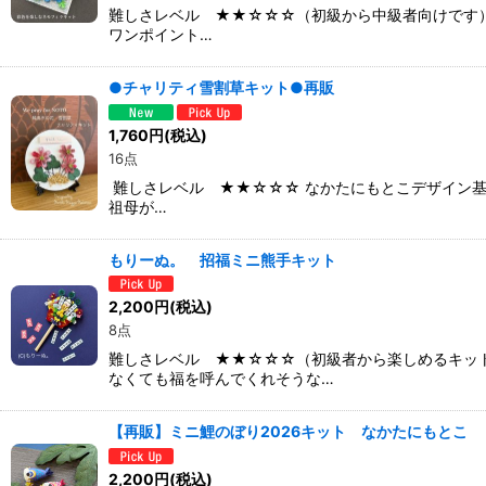
難しさレベル ★★☆☆☆（初級から中級者向けです）
ワンポイント…
●チャリティ雪割草キット●再販
1,760
円
(税込)
16点
難しさレベル ★★☆☆☆ なかたにもとこデザイン
祖母が…
もりーぬ。 招福ミニ熊手キット
2,200
円
(税込)
8点
難しさレベル ★★☆☆☆（初級者から楽しめるキッ
なくても福を呼んでくれそうな…
【再販】ミニ鯉のぼり2026キット なかたにもとこ
2,200
円
(税込)