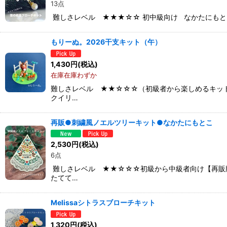
13点
難しさレベル ★★★☆☆ 初中級向け なかたにもと
もりーぬ。2026干支キット（午）
1,430
円
(税込)
在庫在庫わずか
難しさレベル ★★☆☆☆（初級者から楽しめるキッ
クイリ…
再販●刺繍風ノエルツリーキット●なかたにもとこ
2,530
円
(税込)
6点
難しさレベル ★★☆☆☆初級から中級者向け【再販
たてて…
Melissaシトラスブローチキット
1,320
円
(税込)