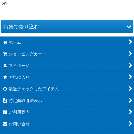
0
件
表示数
:
並び順
:
特集で絞り込む
絞り込む
ホーム
お道具類
ショッピングカート
クイリングキット
マイページ
ペーパー類
お気に入り
クイリング本
最近チェックしたアイテム
●ウエディング●
特定商取引法表示
★クリスマス特集★
ご利用案内
夏特集 だって夏だもん！
お問い合せ
青紫系ペーパー