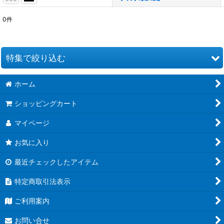
0
件
表示数
:
並び順
:
特集で絞り込む
絞り込む
ホーム
お道具類
ショッピングカート
クイリングキット
マイページ
ペーパー類
お気に入り
クイリング本
最近チェックしたアイテム
●ウエディング●
特定商取引法表示
★クリスマス特集★
ご利用案内
夏特集 だって夏だもん！
お問い合せ