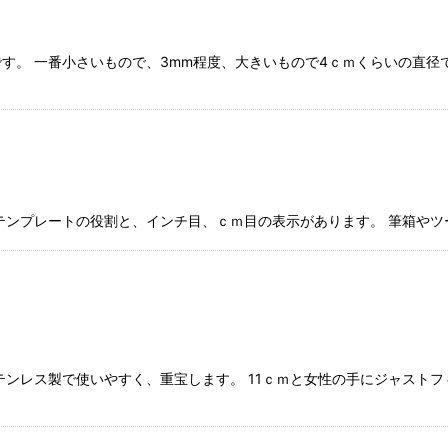
す。 一番小さいもので、3mm程度、大きいもので4ｃｍくらいの直径
テンプレートの役割と、インチ目、ｃｍ目の表示があります。 筆箱やツ
ンレス製で使いやすく、重宝します。 11ｃｍと女性の手にジャストフィ