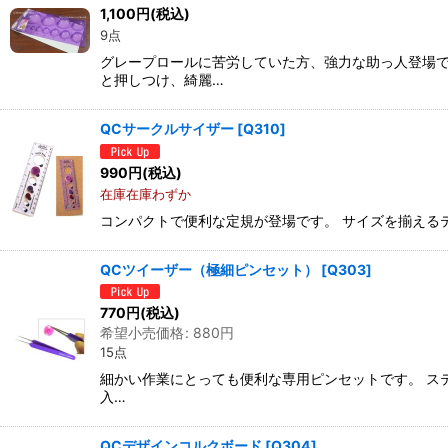
1,100
円
(税込)
9点
グレープロールに苦労していた方、強力な助っ人登場で
と押しつけ、綺麗…
QCサークルサイザー
[
Q310
]
990
円
(税込)
在庫在庫わずか
コンパクトで便利な定規が登場です。 サイズを揃える
QCツイーザー（極細ピンセット）
[
Q303
]
770
円
(税込)
希望小売価格
:
880
円
15点
細かい作業にとっても便利な専用ピンセットです。 ステ
入…
QCデザインコルクボード
[
Q304
]