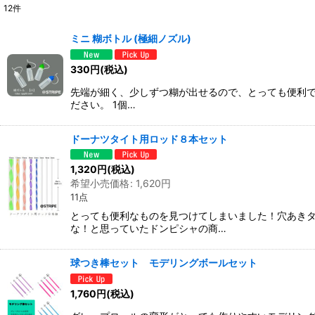
12
件
表示数
:
ミニ 糊ボトル (極細ノズル)
並び順
:
330
円
(税込)
先端が細く、少しずつ糊が出せるので、とっても便利で
ださい。 1個…
ドーナツタイト用ロッド８本セット
1,320
円
(税込)
希望小売価格
:
1,620
円
11点
とっても便利なものを見つけてしまいました！穴あき
な！と思っていたドンピシャの商…
球つき棒セット モデリングボールセット
1,760
円
(税込)