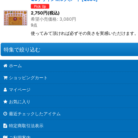
2,750
円
(税込)
希望小売価格
:
3,080
円
9点
使ってみて頂ければ必ずその良さを実感いただけます。 i
特集で絞り込む
ホーム
お道具類
ショッピングカート
クイリングキット
マイページ
ペーパー類
お気に入り
クイリング本
最近チェックしたアイテム
●ウエディング●
特定商取引法表示
★クリスマス特集★
ご利用案内