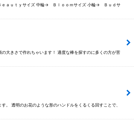
ｅａｕｔｙサイズ 中輪→ Ｂｌｏｏｍサイズ 小輪→ Ｂｕｄサ
類の大きさで作れちゃいます！ 適度な棒を探すのに多くの方が苦
ます。 透明のお花のような形のハンドルをくるくる回すことで、