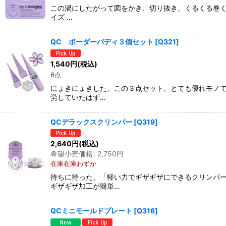
この渦にしたがって図をかき、切り抜き、くるくる巻く
イズ …
QC ボーダーバディ３個セット
[
Q321
]
1,540
円
(税込)
6点
にょきにょきした、この３点セット、とても優れモノで
労していたはず…
QCデラックスクリンパー
[
Q319
]
2,640
円
(税込)
希望小売価格
:
2,750
円
在庫在庫わずか
待ちに待った、「軽い力でギザギザにできるクリンパー
ギザギザ加工が簡単…
QCミニモールドプレート
[
Q316
]