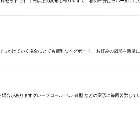
棒セットです 半円以上の変形も作りやすく、柄の部分はラバー加工にな
うにひっかけていく場合にとても便利なペグボード。 お好みの図形を簡単
場合がありますグレープロール ベル 鉢型 などの変形に毎回苦労して