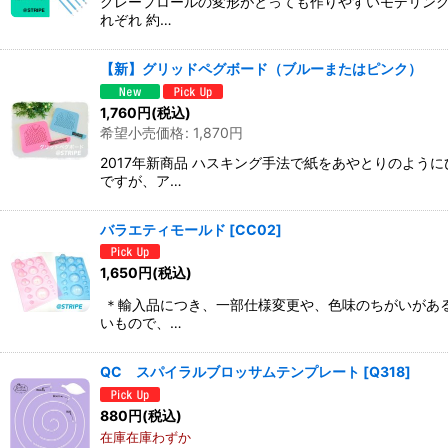
グレープロールの変形がとっても作りやすいモデリング
れぞれ 約…
【新】グリッドペグボード（ブルーまたはピンク）
1,760
円
(税込)
希望小売価格
:
1,870
円
2017年新商品 ハスキング手法で紙をあやとりのよ
ですが、ア…
バラエティモールド
[
CC02
]
1,650
円
(税込)
＊輸入品につき、一部仕様変更や、色味のちがいがある
いもので、…
QC スパイラルブロッサムテンプレート
[
Q318
]
880
円
(税込)
在庫在庫わずか